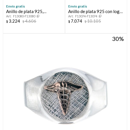
Envío gratis
Envío gratis
Anillo de plata 925,
Anillo de plata 925 con logo
F13080-F13080
F13074-F13074
MEDICO.
en oro 10 ktes, MEDICINA.
3.224
4.606
7.074
10.105
$
$
$
$
30