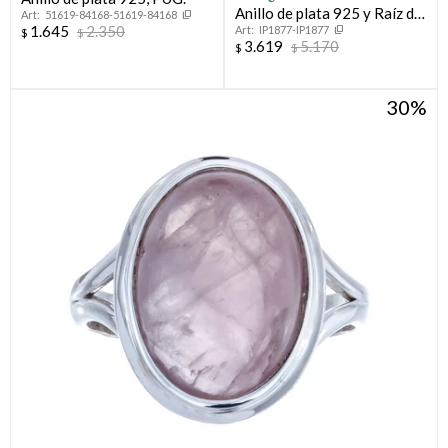
Anillo de plata 925 y Raíz de
51619-84168-51619-84168
1.645
2.350
IP1877-IP1877
Rubí
$
$
3.619
5.170
$
$
30