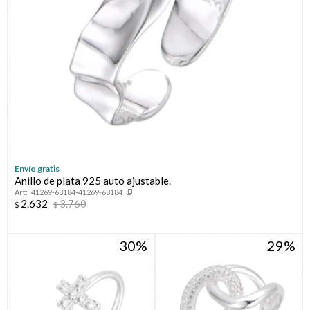
Envío gratis
Anillo de plata 925 auto ajustable.
41269-68184-41269-68184
2.632
3.760
$
$
30
29