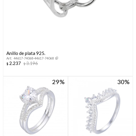
Anillo de plata 925.
44617-74068-44617-74068
2.237
3.196
$
$
29
30