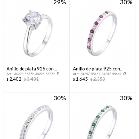
29
30
Anillo de plata 925 con
Anillo de plata 925 con
34228-55372-34228-55372
34257-55467-34257-55467
circonia, SOLITARIO.
circonias, MEDIO SIN FIN.
2.402
3.431
1.645
2.350
$
$
$
$
30
30