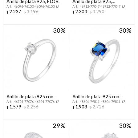
Anillo de plata 925, FLOR.
Anillo de plata 925,
46076-76150-46076-76150
46712-77047-46712-77047
CINTILLO.
2.237
3.196
2.303
3.290
$
$
$
$
30
30
Anillo de plata 925 con
Anillo de plata 925 con
46724-77076-46724-77076
48601-79811-48601-79811
circonia, CINTILLO.
circonias.
1.579
2.256
1.908
2.726
$
$
$
$
29
30