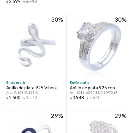
2.599
3.713
$
$
30
30
Envío gratis
Envío gratis
Anillo de plata 925 Víbora
Anillo de plata 925 con
IP1898-IP1898
8515-10970-8515-10970
circonias, PROMESA
2.500
3.572
3.948
5.640
$
$
$
$
29
29