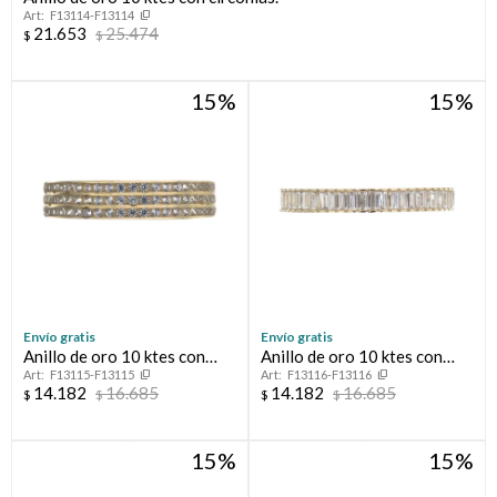
F13114-F13114
21.653
25.474
$
$
Compromiso
15
15
Día del niño
Envío gratis
Envío gratis
Anillo de oro 10 ktes con
Anillo de oro 10 ktes con
F13115-F13115
F13116-F13116
circonias, MEDIO SIN FIN.
circonias, MEDIO SIN FIN.
14.182
16.685
14.182
16.685
$
$
$
$
15
15