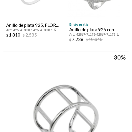
Envío gratis
Anillo de plata 925, FLOR
Anillo de plata 925 con
42634-70815-42634-70815
DE LOTO.
1.810
2.585
42867-71178-42867-71178
circonias, CORAZON.
$
$
7.238
10.340
$
$
30