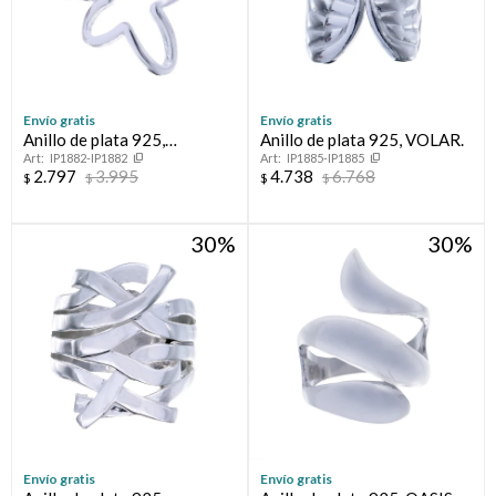
Envío gratis
Envío gratis
Anillo de plata 925,
Anillo de plata 925, VOLAR.
IP1882-IP1882
IP1885-IP1885
ESPERANZA.
2.797
3.995
4.738
6.768
$
$
$
$
30
30
Envío gratis
Envío gratis