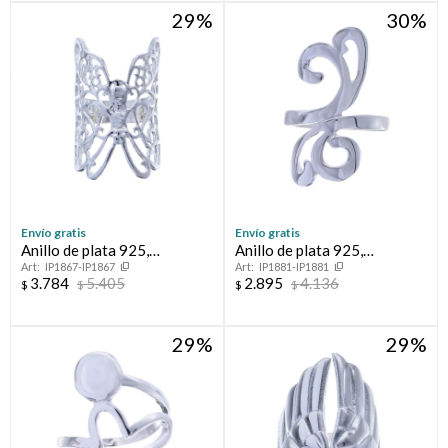
29
30
Envío gratis
Envío gratis
Anillo de plata 925,
Anillo de plata 925,
IP1867-IP1867
IP1881-IP1881
MARIPOSA.
CLEOPATRA.
3.784
5.405
2.895
4.136
$
$
$
$
29
29