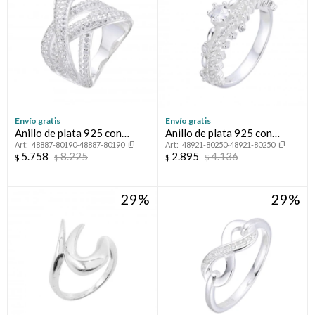
Envío gratis
Envío gratis
Anillo de plata 925 con
Anillo de plata 925 con
48887-80190-48887-80190
48921-80250-48921-80250
circonias, TRENZA.
circonias.
5.758
8.225
2.895
4.136
$
$
$
$
29
29