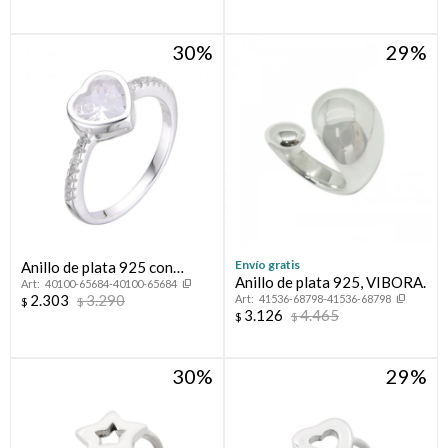
30
29
Envío gratis
Anillo de plata 925 con
Anillo de plata 925, VIBORA.
40100-65684-40100-65684
circonias.
2.303
3.290
41536-68798-41536-68798
$
$
3.126
4.465
$
$
30
29