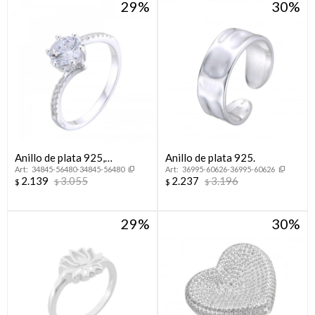
29
30
Anillo de plata 925,
Anillo de plata 925.
34845-56480-34845-56480
36995-60626-36995-60626
CINTILLO.
2.139
3.055
2.237
3.196
$
$
$
$
29
30