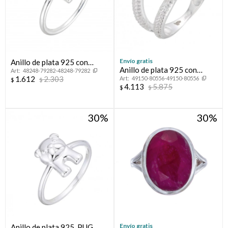
Envío gratis
Anillo de plata 925 con
Anillo de plata 925 con
48248-79282-48248-79282
circonias, CRUZ.
1.612
2.303
49150-80556-49150-80556
circonias, LAZO.
$
$
4.113
5.875
$
$
30
30
Envío gratis
Anillo de plata 925, PUG.