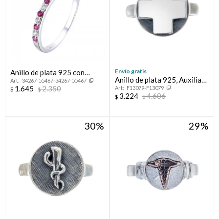
Envío gratis
Anillo de plata 925 con
Anillo de plata 925, Auxiliar
34267-55467-34267-55467
circonias, MEDIO SIN FIN.
1.645
2.350
F13079-F13079
de Enfermería.
$
$
3.224
4.606
$
$
30
29