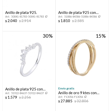
Anillo de plata 925.
Anillo de plata 925 con
50041-81783-50041-81783
51886-84586-51886-84586
circonias, INFINITO.
2.040
2.914
1.810
2.585
$
$
$
$
30
15
Envío gratis
Anillo de plata 925 con
Anillo de oro 9 ktes con
51922-84637-51922-84637
circonias, CORONITA.
1.579
2.256
F13056-F13056
circonias.
$
$
27.885
32.806
$
$