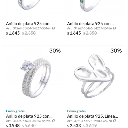
Anillo de plata 925 con
Anillo de plata 925 con
34267-55464-34267-55464
34267-55466-34267-55466
circonias, MEDIO SIN FiN.
circonias, MEDIO SIN FIN.
1.645
2.350
1.645
2.350
$
$
$
$
30
30
Envío gratis
Envío gratis
Anillo de plata 925 con
Anillo de plata 925, Linea
34376-55694-34376-55694
39813-65278-39813-65278
circonias, PROMESA.
FLORESSER.
3.948
5.640
2.533
3.619
$
$
$
$