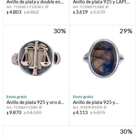
Anillo de plata y double en
Anillo de plata 925 y LAPIZ
F10168-1-F10168-1
F13068-F13068
oro 18 ltes.LINEA KIDS;
LAZULI
4.803
6.862
3.619
5.170
$
$
$
$
VARÓN.
30
29
Envío gratis
Envío gratis
Anillo de plata 925 y oro de
Anillo de plata 925 y
F13064-F13064
IP1878-IP1878
10 ktes ABOGACÍA
Calcedonia
9.870
14.100
4.113
5.875
$
$
$
$
30