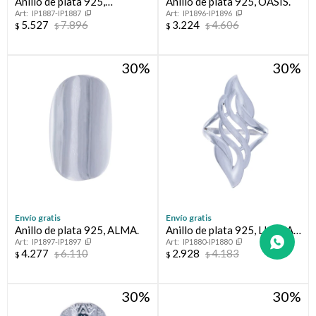
Anillo de plata 925,
Anillo de plata 925, OASIS.
IP1887-IP1887
IP1896-IP1896
CAMINOS.
5.527
7.896
3.224
4.606
$
$
$
$
30
30
Envío gratis
Envío gratis
Anillo de plata 925, ALMA.
Anillo de plata 925, LLAMA
IP1897-IP1897
IP1880-IP1880
DE FUEGO:
4.277
6.110
2.928
4.183
$
$
$
$
30
30