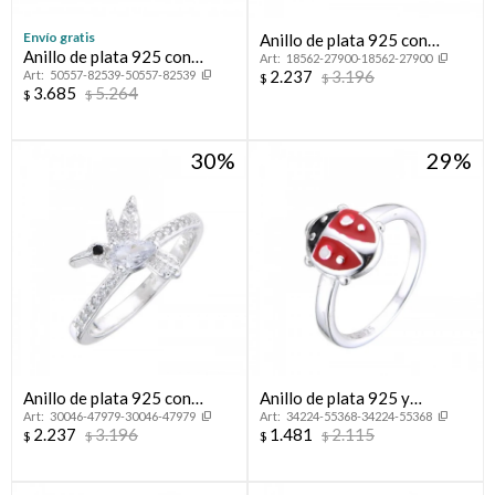
Envío gratis
Anillo de plata 925 con
Anillo de plata 925 con
18562-27900-18562-27900
circonias, CORONITA.
2.237
3.196
50557-82539-50557-82539
circonias,CINTILLO.
$
$
3.685
5.264
$
$
30
29
Anillo de plata 925 con
Anillo de plata 925 y
30046-47979-30046-47979
34224-55368-34224-55368
circonias, COLIBRI.
esmalte, MARIQUITA.
2.237
3.196
1.481
2.115
$
$
$
$