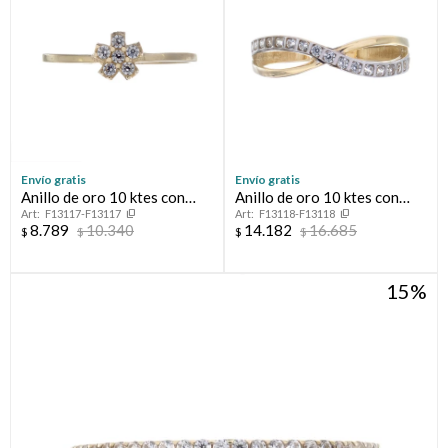
Envío gratis
Envío gratis
Anillo de oro 10 ktes con
Anillo de oro 10 ktes con
F13117-F13117
F13118-F13118
circonias, FLOT
circonias.
8.789
10.340
14.182
16.685
$
$
$
$
15