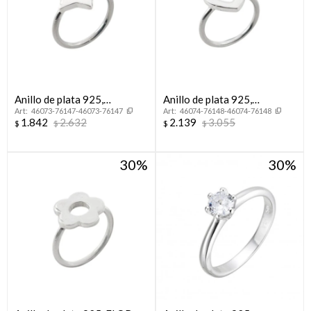
Anillo de plata 925,
Anillo de plata 925,
46073-76147-46073-76147
46074-76148-46074-76148
ESTRELLA.
CORAZON.
1.842
2.632
2.139
3.055
$
$
$
$
30
30