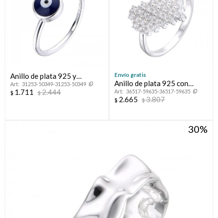
Envío gratis
Anillo de plata 925 y
Anillo de plata 925 con
31253-50349-31253-50349
esmalte, OJO TURCO.
1.711
2.444
36517-59635-36517-59635
circonias, CORAZON
$
$
2.665
3.807
$
$
30