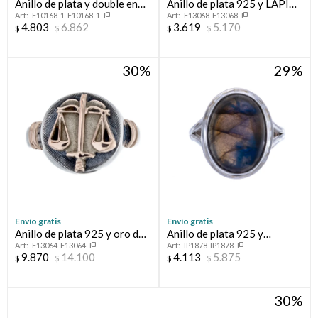
Anillo de plata y double en
Anillo de plata 925 y LAPIZ
F10168-1-F10168-1
F13068-F13068
oro 18 ltes.LINEA KIDS;
LAZULI
4.803
6.862
3.619
5.170
$
$
$
$
VARÓN.
30
29
Envío gratis
Envío gratis
Anillo de plata 925 y oro de
Anillo de plata 925 y
F13064-F13064
IP1878-IP1878
10 ktes ABOGACÍA
Calcedonia
9.870
14.100
4.113
5.875
$
$
$
$
30