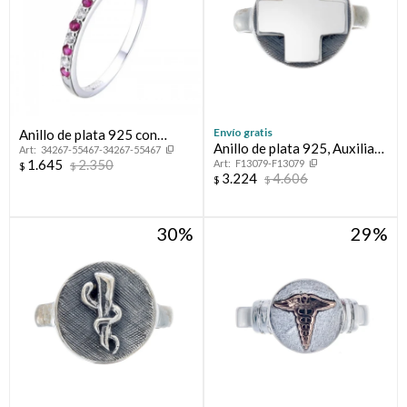
Envío gratis
Anillo de plata 925 con
Anillo de plata 925, Auxiliar
34267-55467-34267-55467
circonias, MEDIO SIN FIN.
1.645
2.350
F13079-F13079
de Enfermería.
$
$
3.224
4.606
$
$
30
29