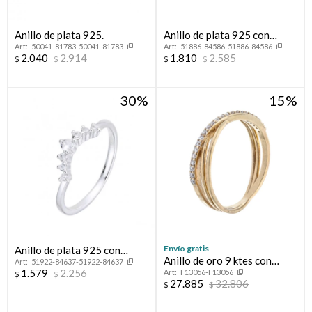
Anillo de plata 925.
Anillo de plata 925 con
50041-81783-50041-81783
51886-84586-51886-84586
circonias, INFINITO.
2.040
2.914
1.810
2.585
$
$
$
$
30
15
Envío gratis
Anillo de plata 925 con
Anillo de oro 9 ktes con
51922-84637-51922-84637
circonias, CORONITA.
1.579
2.256
F13056-F13056
circonias.
$
$
27.885
32.806
$
$