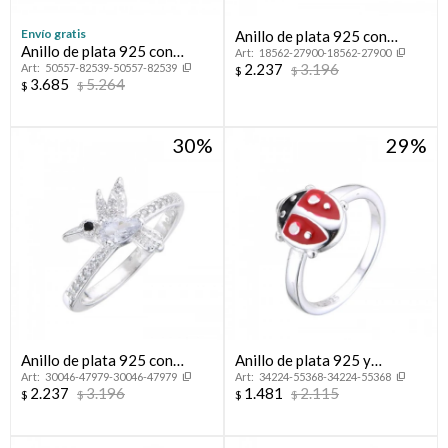
Envío gratis
Anillo de plata 925 con
Anillo de plata 925 con
18562-27900-18562-27900
circonias, CORONITA.
2.237
3.196
50557-82539-50557-82539
circonias,CINTILLO.
$
$
3.685
5.264
$
$
30
29
Anillo de plata 925 con
Anillo de plata 925 y
30046-47979-30046-47979
34224-55368-34224-55368
circonias, COLIBRI.
esmalte, MARIQUITA.
2.237
3.196
1.481
2.115
$
$
$
$