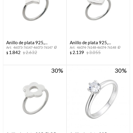
Anillo de plata 925,
Anillo de plata 925,
46073-76147-46073-76147
46074-76148-46074-76148
ESTRELLA.
CORAZON.
1.842
2.632
2.139
3.055
$
$
$
$
30
30