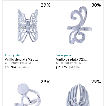
29
30
Envío gratis
Envío gratis
Anillo de plata 925,
Anillo de plata 925,
IP1867-IP1867
IP1881-IP1881
MARIPOSA.
CLEOPATRA.
3.784
5.405
2.895
4.136
$
$
$
$
29
29