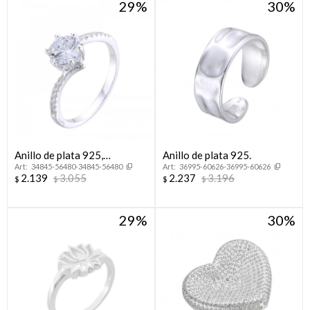
29
30
Anillo de plata 925,
Anillo de plata 925.
34845-56480-34845-56480
36995-60626-36995-60626
CINTILLO.
2.139
3.055
2.237
3.196
$
$
$
$
29
30