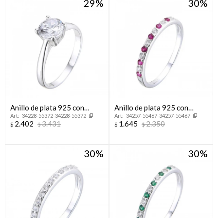
29
30
Anillo de plata 925 con
Anillo de plata 925 con
34228-55372-34228-55372
34257-55467-34257-55467
circonia, SOLITARIO.
circonias, MEDIO SIN FIN.
2.402
3.431
1.645
2.350
$
$
$
$
30
30