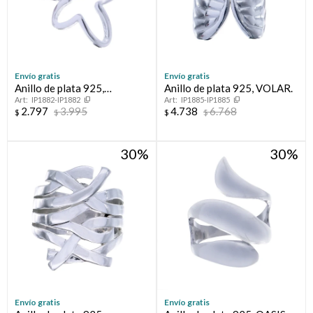
Envío gratis
Envío gratis
Anillo de plata 925,
Anillo de plata 925, VOLAR.
IP1882-IP1882
IP1885-IP1885
ESPERANZA.
2.797
3.995
4.738
6.768
$
$
$
$
30
30
Envío gratis
Envío gratis