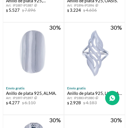
Anillo de plata 925,
Anillo de plata 925, OASIS.
IP1887-IP1887
IP1896-IP1896
CAMINOS.
5.527
7.896
3.224
4.606
$
$
$
$
30
30
Envío gratis
Envío gratis
Anillo de plata 925, ALMA.
Anillo de plata 925, LLAMA
IP1897-IP1897
IP1880-IP1880
DE FUEGO:
4.277
6.110
2.928
4.183
$
$
$
$
30
30