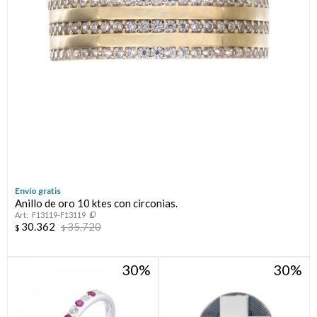
Envío gratis
Anillo de oro 10 ktes con circonias.
F13119-F13119
30.362
35.720
$
$
30
30