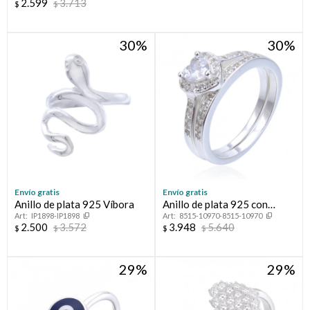
2.599
3.713
$
$
30
30
Envío gratis
Envío gratis
Anillo de plata 925 Víbora
Anillo de plata 925 con
IP1898-IP1898
8515-10970-8515-10970
circonias, PROMESA
2.500
3.572
3.948
5.640
$
$
$
$
29
29