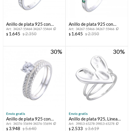
Anillo de plata 925 con
Anillo de plata 925 con
34267-55464-34267-55464
34267-55466-34267-55466
circonias, MEDIO SIN FiN.
circonias, MEDIO SIN FIN.
1.645
2.350
1.645
2.350
$
$
$
$
30
30
Envío gratis
Envío gratis
Anillo de plata 925 con
Anillo de plata 925, Linea
34376-55694-34376-55694
39813-65278-39813-65278
circonias, PROMESA.
FLORESSER.
3.948
5.640
2.533
3.619
$
$
$
$