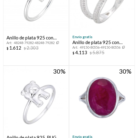
Envío gratis
Anillo de plata 925 con
Anillo de plata 925 con
48248-79282-48248-79282
circonias, CRUZ.
1.612
2.303
49150-80556-49150-80556
circonias, LAZO.
$
$
4.113
5.875
$
$
30
30
Envío gratis
Anillo de plata 925, PUG.