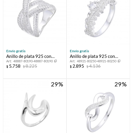
Envío gratis
Envío gratis
Anillo de plata 925 con
Anillo de plata 925 con
48887-80190-48887-80190
48921-80250-48921-80250
circonias, TRENZA.
circonias.
5.758
8.225
2.895
4.136
$
$
$
$
29
29