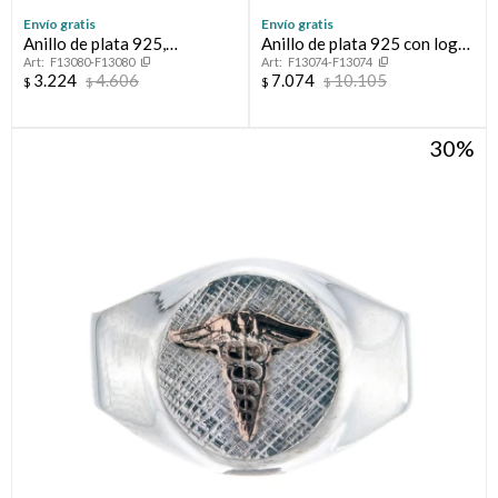
Envío gratis
Envío gratis
Anillo de plata 925,
Anillo de plata 925 con logo
F13080-F13080
F13074-F13074
MEDICO.
en oro 10 ktes, MEDICINA.
3.224
4.606
7.074
10.105
$
$
$
$
30