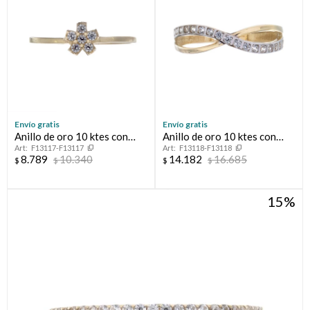
Envío gratis
Envío gratis
Anillo de oro 10 ktes con
Anillo de oro 10 ktes con
F13117-F13117
F13118-F13118
circonias, FLOT
circonias.
8.789
10.340
14.182
16.685
$
$
$
$
15