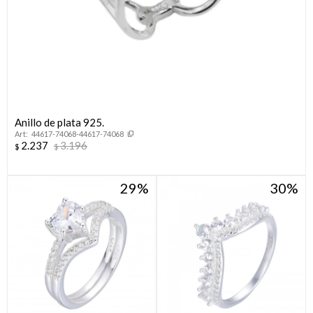
Anillo de plata 925.
44617-74068-44617-74068
2.237
3.196
$
$
29
30