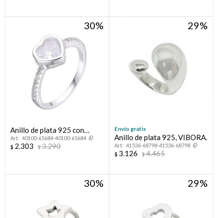
30
29
Envío gratis
Anillo de plata 925 con
Anillo de plata 925, VIBORA.
40100-65684-40100-65684
circonias.
2.303
3.290
41536-68798-41536-68798
$
$
3.126
4.465
$
$
30
29