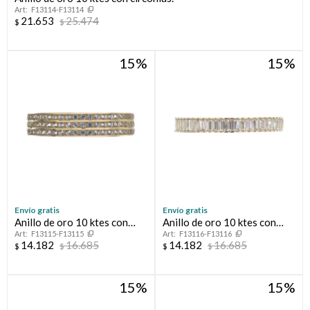
F13114-F13114
21.653
25.474
$
$
Compromiso
15
15
Día del niño
Envío gratis
Envío gratis
Anillo de oro 10 ktes con
Anillo de oro 10 ktes con
F13115-F13115
F13116-F13116
circonias, MEDIO SIN FIN.
circonias, MEDIO SIN FIN.
14.182
16.685
14.182
16.685
$
$
$
$
15
15