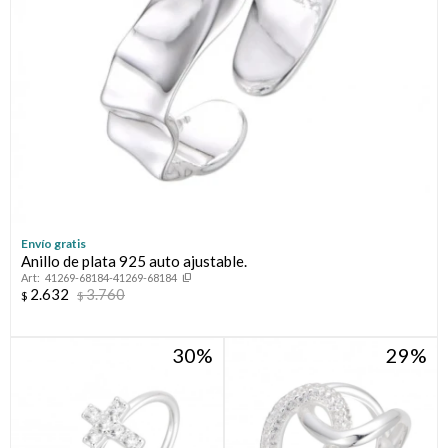
Envío gratis
Anillo de plata 925 auto ajustable.
41269-68184-41269-68184
2.632
3.760
$
$
30
29