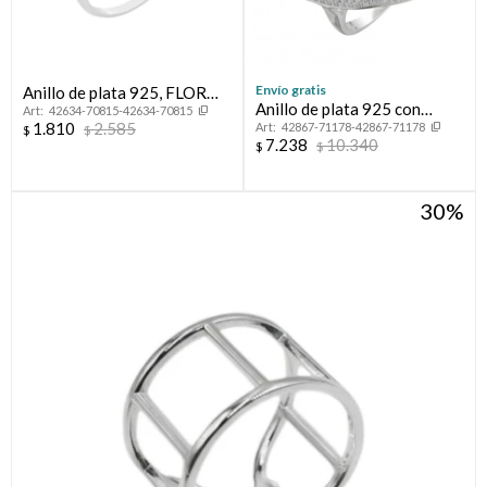
Envío gratis
Anillo de plata 925, FLOR
Anillo de plata 925 con
42634-70815-42634-70815
DE LOTO.
1.810
2.585
42867-71178-42867-71178
circonias, CORAZON.
$
$
7.238
10.340
$
$
30