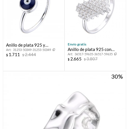
Envío gratis
Anillo de plata 925 y
Anillo de plata 925 con
31253-50349-31253-50349
esmalte, OJO TURCO.
1.711
2.444
36517-59635-36517-59635
circonias, CORAZON
$
$
2.665
3.807
$
$
30