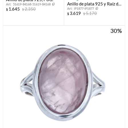
Anillo de plata 925 y Raíz de
51619-84168-51619-84168
1.645
2.350
IP1877-IP1877
Rubí
$
$
3.619
5.170
$
$
30