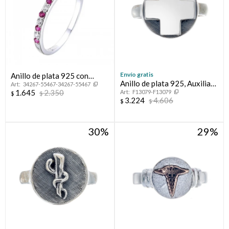
Envío gratis
Anillo de plata 925 con
Anillo de plata 925, Auxiliar
34267-55467-34267-55467
circonias, MEDIO SIN FIN.
1.645
2.350
F13079-F13079
de Enfermería.
$
$
3.224
4.606
$
$
30
29