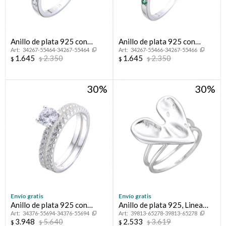
Anillo de plata 925 con
Anillo de plata 925 con
34267-55464-34267-55464
34267-55466-34267-55466
circonias, MEDIO SIN FiN.
circonias, MEDIO SIN FIN.
1.645
2.350
1.645
2.350
$
$
$
$
30
30
Envío gratis
Envío gratis
Anillo de plata 925 con
Anillo de plata 925, Linea
34376-55694-34376-55694
39813-65278-39813-65278
circonias, PROMESA.
FLORESSER.
3.948
5.640
2.533
3.619
$
$
$
$