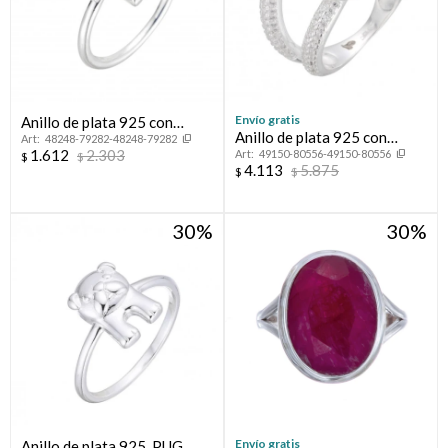
Envío gratis
Anillo de plata 925 con
Anillo de plata 925 con
48248-79282-48248-79282
circonias, CRUZ.
1.612
2.303
49150-80556-49150-80556
circonias, LAZO.
$
$
4.113
5.875
$
$
30
30
Envío gratis
Anillo de plata 925, PUG.