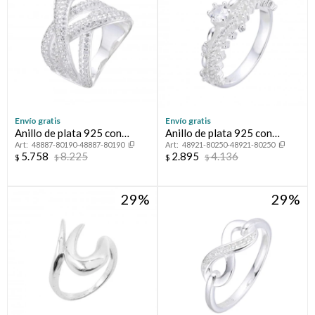
Envío gratis
Envío gratis
Anillo de plata 925 con
Anillo de plata 925 con
48887-80190-48887-80190
48921-80250-48921-80250
circonias, TRENZA.
circonias.
5.758
8.225
2.895
4.136
$
$
$
$
29
29