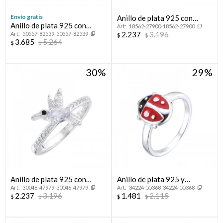
Envío gratis
Anillo de plata 925 con
Anillo de plata 925 con
18562-27900-18562-27900
circonias, CORONITA.
2.237
3.196
50557-82539-50557-82539
circonias,CINTILLO.
$
$
3.685
5.264
$
$
30
29
Anillo de plata 925 con
Anillo de plata 925 y
30046-47979-30046-47979
34224-55368-34224-55368
circonias, COLIBRI.
esmalte, MARIQUITA.
2.237
3.196
1.481
2.115
$
$
$
$