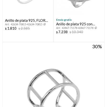
Envío gratis
Anillo de plata 925, FLOR
Anillo de plata 925 con
42634-70815-42634-70815
DE LOTO.
1.810
2.585
42867-71178-42867-71178
circonias, CORAZON.
$
$
7.238
10.340
$
$
30