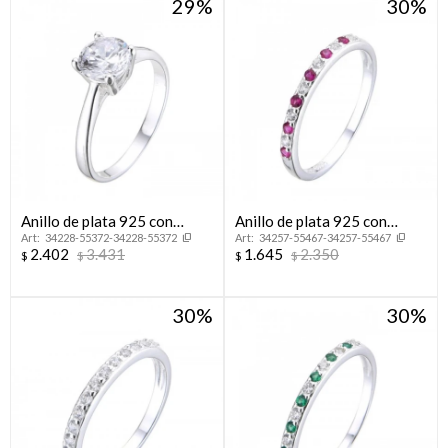
29
30
Anillo de plata 925 con
Anillo de plata 925 con
34228-55372-34228-55372
34257-55467-34257-55467
circonia, SOLITARIO.
circonias, MEDIO SIN FIN.
2.402
3.431
1.645
2.350
$
$
$
$
30
30