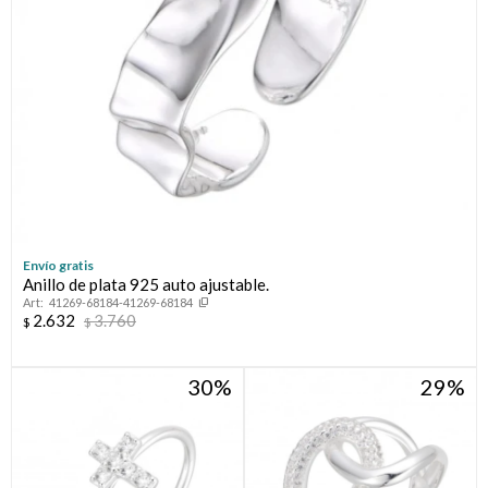
Envío gratis
Anillo de plata 925 auto ajustable.
41269-68184-41269-68184
2.632
3.760
$
$
30
29