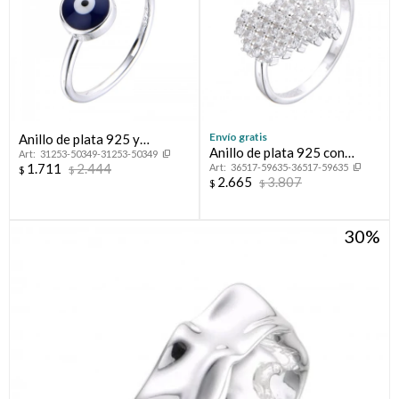
Envío gratis
Anillo de plata 925 y
Anillo de plata 925 con
31253-50349-31253-50349
esmalte, OJO TURCO.
1.711
2.444
36517-59635-36517-59635
circonias, CORAZON
$
$
2.665
3.807
$
$
30