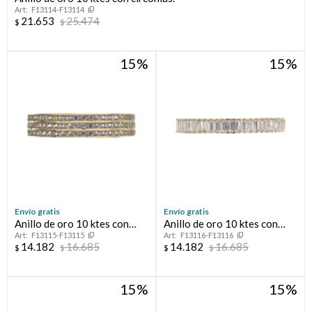
F13114-F13114
21.653
25.474
$
$
Compromiso
15
15
Día del niño
Envío gratis
Envío gratis
Anillo de oro 10 ktes con
Anillo de oro 10 ktes con
F13115-F13115
F13116-F13116
circonias, MEDIO SIN FIN.
circonias, MEDIO SIN FIN.
14.182
16.685
14.182
16.685
$
$
$
$
15
15