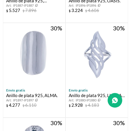
Anillo de plata 925,
Anillo de plata 925, OASIS.
IP1887-IP1887
IP1896-IP1896
CAMINOS.
5.527
7.896
3.224
4.606
$
$
$
$
30
30
Envío gratis
Envío gratis
Anillo de plata 925, ALMA.
Anillo de plata 925, LLAMA
IP1897-IP1897
IP1880-IP1880
DE FUEGO:
4.277
6.110
2.928
4.183
$
$
$
$
30
30