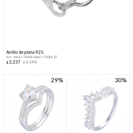
Anillo de plata 925.
44617-74068-44617-74068
2.237
3.196
$
$
29
30