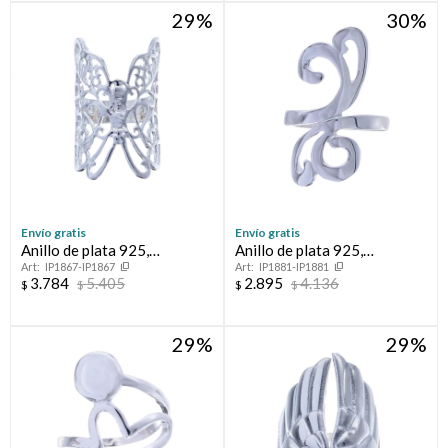
29
30
Envío gratis
Envío gratis
Anillo de plata 925,
Anillo de plata 925,
IP1867-IP1867
IP1881-IP1881
MARIPOSA.
CLEOPATRA.
3.784
5.405
2.895
4.136
$
$
$
$
29
29