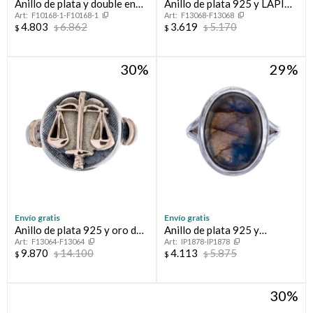
Anillo de plata y double en
Anillo de plata 925 y LAPIZ
F10168-1-F10168-1
F13068-F13068
oro 18 ltes.LINEA KIDS;
LAZULI
4.803
6.862
3.619
5.170
$
$
$
$
VARÓN.
30
29
Envío gratis
Envío gratis
Anillo de plata 925 y oro de
Anillo de plata 925 y
F13064-F13064
IP1878-IP1878
10 ktes ABOGACÍA
Calcedonia
9.870
14.100
4.113
5.875
$
$
$
$
30