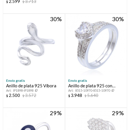
2.599
3.713
$
$
30
30
Envío gratis
Envío gratis
Anillo de plata 925 Víbora
Anillo de plata 925 con
IP1898-IP1898
8515-10970-8515-10970
circonias, PROMESA
2.500
3.572
3.948
5.640
$
$
$
$
29
29