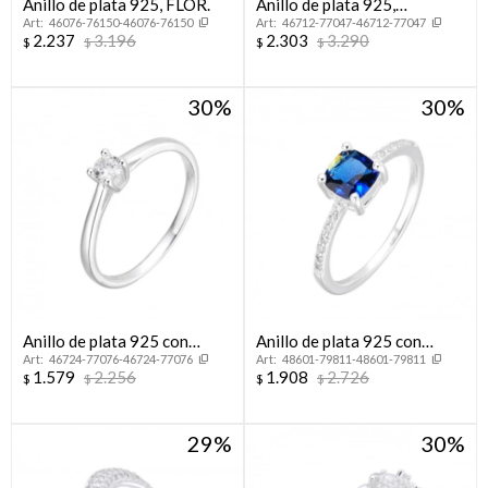
Anillo de plata 925, FLOR.
Anillo de plata 925,
46076-76150-46076-76150
46712-77047-46712-77047
CINTILLO.
2.237
3.196
2.303
3.290
$
$
$
$
30
30
Anillo de plata 925 con
Anillo de plata 925 con
46724-77076-46724-77076
48601-79811-48601-79811
circonia, CINTILLO.
circonias.
1.579
2.256
1.908
2.726
$
$
$
$
29
30