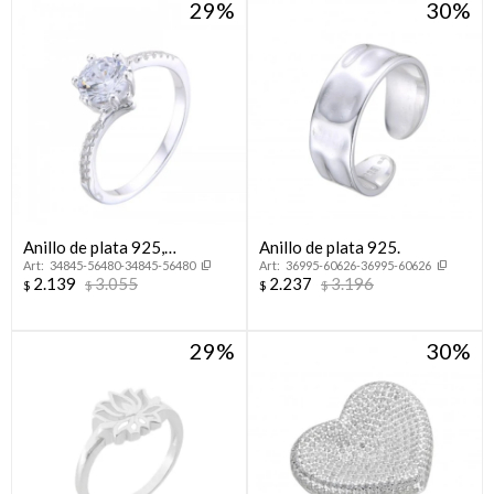
29
30
Anillo de plata 925,
Anillo de plata 925.
34845-56480-34845-56480
36995-60626-36995-60626
CINTILLO.
2.139
3.055
2.237
3.196
$
$
$
$
29
30