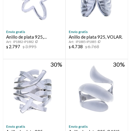
Envío gratis
Envío gratis
Anillo de plata 925,
Anillo de plata 925, VOLAR.
IP1882-IP1882
IP1885-IP1885
ESPERANZA.
2.797
3.995
4.738
6.768
$
$
$
$
30
30
Envío gratis
Envío gratis