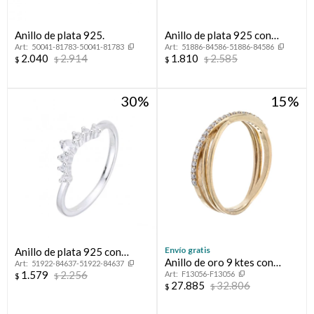
Anillo de plata 925.
Anillo de plata 925 con
50041-81783-50041-81783
51886-84586-51886-84586
circonias, INFINITO.
2.040
2.914
1.810
2.585
$
$
$
$
30
15
Envío gratis
Anillo de plata 925 con
Anillo de oro 9 ktes con
51922-84637-51922-84637
circonias, CORONITA.
1.579
2.256
F13056-F13056
circonias.
$
$
27.885
32.806
$
$