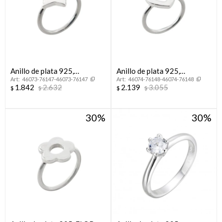
Anillo de plata 925,
Anillo de plata 925,
46073-76147-46073-76147
46074-76148-46074-76148
ESTRELLA.
CORAZON.
1.842
2.632
2.139
3.055
$
$
$
$
30
30