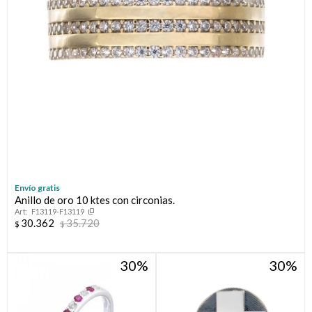
Envío gratis
Anillo de oro 10 ktes con circonias.
F13119-F13119
30.362
35.720
$
$
30
30