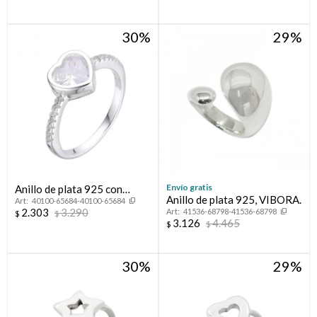
30
29
Envío gratis
Anillo de plata 925 con
Anillo de plata 925, VIBORA.
40100-65684-40100-65684
circonias.
2.303
3.290
41536-68798-41536-68798
$
$
3.126
4.465
$
$
30
29