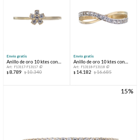
Envío gratis
Envío gratis
Anillo de oro 10 ktes con
Anillo de oro 10 ktes con
F13117-F13117
F13118-F13118
circonias, FLOT
circonias.
8.789
10.340
14.182
16.685
$
$
$
$
15