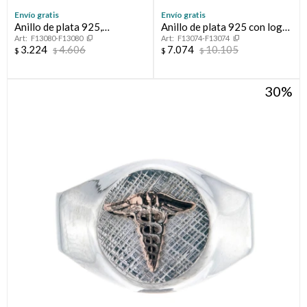
Envío gratis
Envío gratis
Anillo de plata 925,
Anillo de plata 925 con logo
F13080-F13080
F13074-F13074
MEDICO.
en oro 10 ktes, MEDICINA.
3.224
4.606
7.074
10.105
$
$
$
$
30