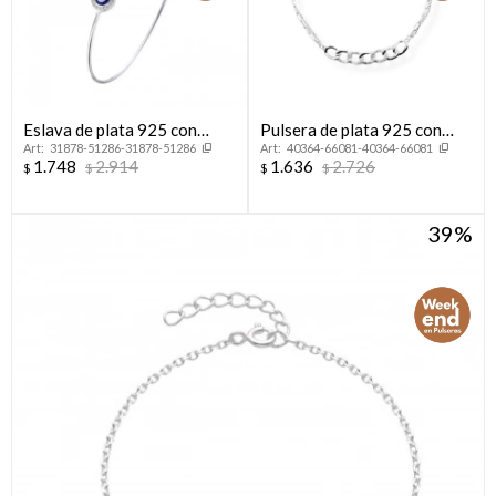
Eslava de plata 925 con
Pulsera de plata 925 con
31878-51286-31878-51286
40364-66081-40364-66081
circonias y esmalte, OJO
circonias.
1.748
2.914
1.636
2.726
$
$
$
$
TURCO.
39