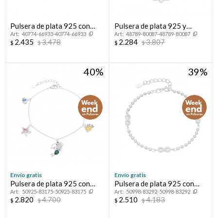
Pulsera de plata 925 con
Pulsera de plata 925 y
40774-66933-40774-66933
48789-80087-48789-80087
circonias.
circonias, FLOR DE LOTO.
2.435
3.478
2.284
3.807
$
$
$
$
40
39
Envío gratis
Envío gratis
Pulsera de plata 925 con
Pulsera de plata 925 con
50925-83175-50925-83175
50998-83292-50998-83292
circonias, PRINCESAS.
circonias, INFINITOS.
2.820
4.700
2.510
4.183
$
$
$
$