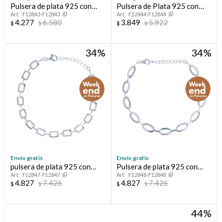
Pulsera de plata 925 con
Pulsera de Plata 925 con
F12843-F12843
F12844-F12844
circonias
circonias
4.277
6.580
3.849
5.922
$
$
$
$
34
34
Envío gratis
Envío gratis
pulsera de plata 925 con
Pulsera de plata 925 con
F12847-F12847
F12848-F12848
circonia
circonias
4.827
7.426
4.827
7.426
$
$
$
$
44