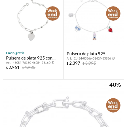
Envío gratis
Pulsera de plata 925,
Pulsera de plata 925 con
51424-83866-51424-83866
PRINCESAS.
2.397
3.995
46084-76160-46084-76160
circonia y corazón.
$
$
2.961
4.935
$
$
40