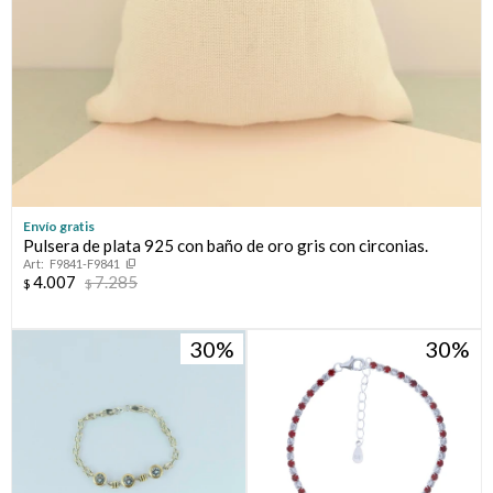
Envío gratis
Pulsera de plata 925 con baño de oro gris con circonias.
F9841-F9841
4.007
7.285
$
$
30
30