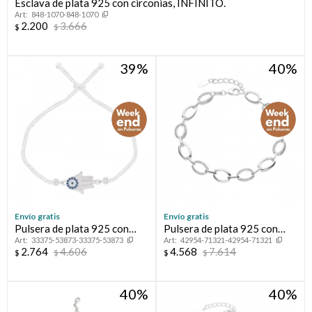
Esclava de plata 925 con circonias, INFINITO.
848-1070-848-1070
2.200
3.666
$
$
39
40
Envío gratis
Envío gratis
Pulsera de plata 925 con
Pulsera de plata 925 con
33375-53873-33375-53873
42954-71321-42954-71321
circonias, MANO DE
circonias.
2.764
4.606
4.568
7.614
$
$
$
$
FATIMA.
40
40