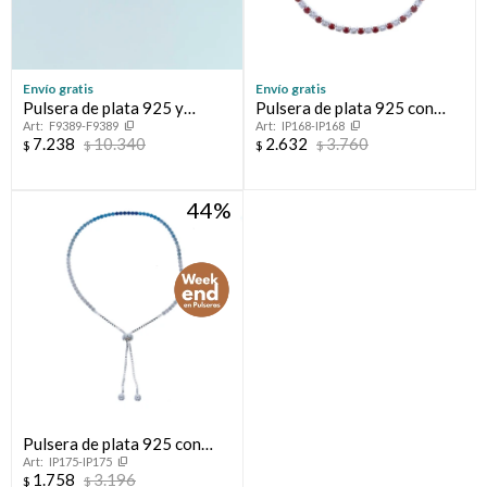
Envío gratis
Envío gratis
Pulsera de plata 925 y
Pulsera de plata 925 con
F9389-F9389
IP168-IP168
double en oro 18 ktes con
circonias, TENIS
7.238
10.340
2.632
3.760
$
$
$
$
circonias.
44
Pulsera de plata 925 con
IP175-IP175
circonias.
1.758
3.196
$
$