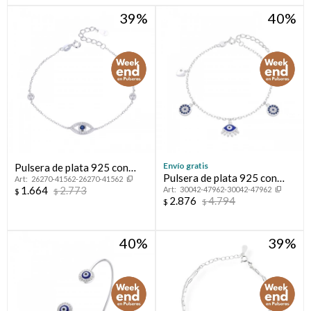
39
40
Compromiso
Día del niño
Envío gratis
Pulsera de plata 925 con
Pulsera de plata 925 con
26270-41562-26270-41562
circonias, OJO TURCO.
1.664
2.773
30042-47962-30042-47962
circonia, Línea Nazar.
$
$
2.876
4.794
$
$
40
39