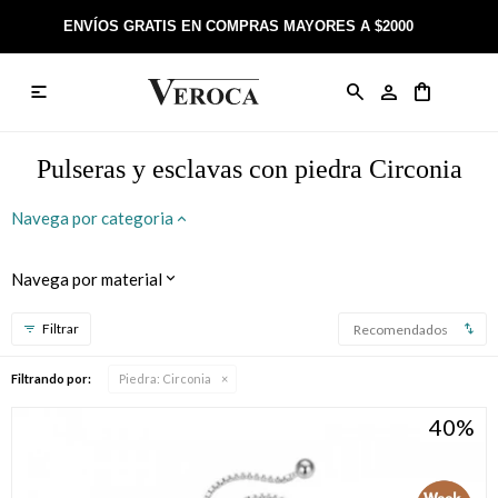
ENVÍOS GRATIS EN COMPRAS MAYORES A $2000

Anillos
Llaveros
Día de la Madre
Sobre Veroca Joyas
Como comprar on-line
Caravanas
Aniversario
Blog Veroca
Como pagar on-line
Pulseras y esclavas con piedra Circonia
Cadenas
Cumpleaños
Nuestra tienda
Envíos y Devoluciones
Navega por categoria
Rosarios
Bautismo
Trabaja con nosotros
Términos y condiciones
Navega por material
Colgantes
Boda
Contacto
Recomendados
Pulseras
Comunión
Filtrando por:
Piedra:
Circonia
40
Alianzas
Confirmación
Tobilleras
Cumpleaños de 15