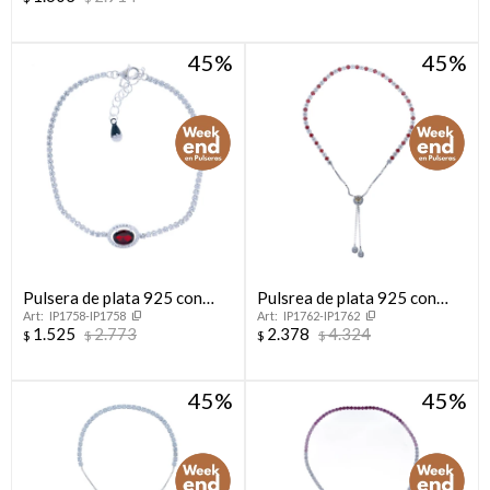
45
45
Pulsera de plata 925 con
Pulsrea de plata 925 con
IP1758-IP1758
IP1762-IP1762
circonias.
circonias.
1.525
2.773
2.378
4.324
$
$
$
$
45
45