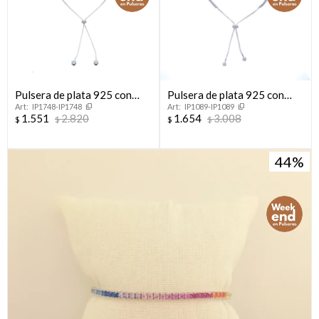
Pulsera de plata 925 con
Pulsera de plata 925 con
IP1748-IP1748
IP1089-IP1089
circonias.
circonias.
1.551
2.820
1.654
3.008
$
$
$
$
44