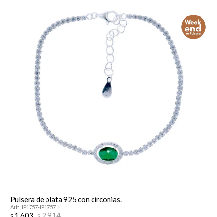
Pulsera de plata 925 con circonias.
IP1757-IP1757
1.603
2.914
$
$