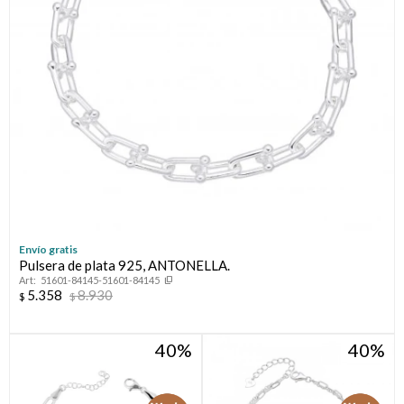
Envío gratis
Pulsera de plata 925, ANTONELLA.
51601-84145-51601-84145
5.358
8.930
$
$
40
40