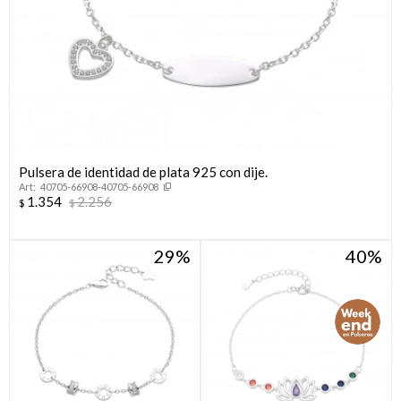
Pulsera de identidad de plata 925 con dije.
40705-66908-40705-66908
1.354
2.256
$
$
29
40