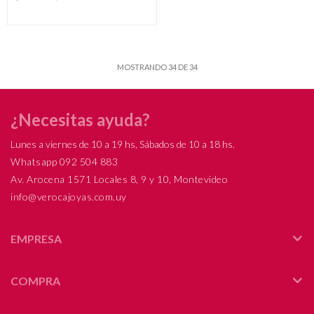
MOSTRANDO
34
DE
34
¿Necesitas ayuda?
Lunes a viernes de 10 a 19 hs, Sábados de 10 a 18 hs.
Whatsapp 092 504 883
Av. Arocena 1571 Locales 8, 9 y 10, Montevideo
info@verocajoyas.com.uy
EMPRESA
COMPRA