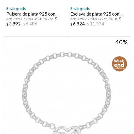
Envío gratis
Envío gratis
Pulsera de plata 925 con
Esclava de plata 925 con
35241-57253-35241-57253
47972-78908-47972-78908
esmalte, OJO TURCO.
circonias.
3.892
6.486
6.824
11.374
$
$
$
$
40