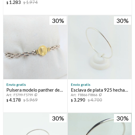
1.283
1.974
$
$
30
30
Envío gratis
Envío gratis
Pulsera modelo panther de
Esclava de plata 925 hecha a
F5799-F5799
F8866-F8866
plata 925 con Virgen Niña en
mano.
4.178
5.969
3.290
4.700
$
$
$
$
double en oro 18Ktes.
30
30