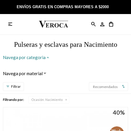
ENVÍOS GRATIS EN COMPRAS MAYORES A $2000

Anillos
Llaveros
Día de la Madre
Sobre Veroca Joyas
Como comprar on-line
Caravanas
Aniversario
Blog Veroca
Como pagar on-line
Pulseras y esclavas para Nacimiento
Cadenas
Cumpleaños
Nuestra tienda
Envíos y Devoluciones
Navega por categoria
Rosarios
Bautismo
Trabaja con nosotros
Términos y condiciones
Navega por material
Colgantes
Boda
Contacto
Recomendados
Pulseras
Comunión
Filtrando por:
Ocasión:
Nacimiento
40
Alianzas
Confirmación
Tobilleras
Cumpleaños de 15