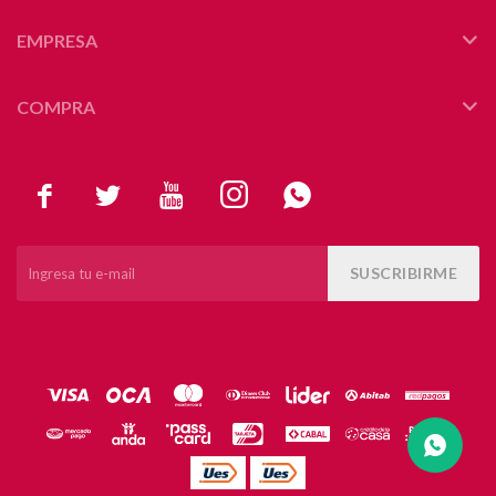
EMPRESA
COMPRA





SUSCRIBIRME