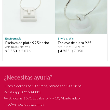
Envío gratis
Envío gratis
Esclava de plata 925 hecha a
Esclava de plata 925.
N6169-N6169
N6171-N6171
mano.
3.553
5.076
4.935
7.050
$
$
$
$
¿Necesitas ayuda?
Lunes a viernes de 10 a 19 hs, Sábados de 10 a 18 hs.
Whatsapp 092 504 883
Av. Arocena 1571 Locales 8, 9 y 10, Montevideo
info@verocajoyas.com.uy