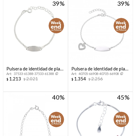
39
39
Compromiso
Día del niño
Pulsera de identidad de plata
Pulsera de identidad de plata
37533-61388-37533-61388
40705-66908-40705-66908
925.
925 con dije.
1.213
2.021
1.354
2.256
$
$
$
$
40
45