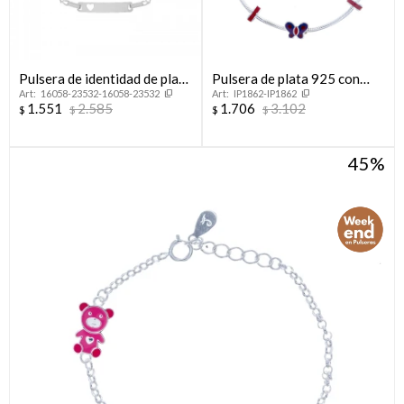
Pulsera de identidad de plata
Pulsera de plata 925 con
16058-23532-16058-23532
IP1862-IP1862
925 de niña.
dijes .
1.551
2.585
1.706
3.102
$
$
$
$
45