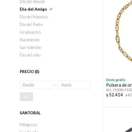
Día del Abuelo
Día del Amigo
Día del Maestro
Día del Padre
Graduación
Nacimiento
San Valentín
Día del niño
PRECIO
($)
Envío gratis
Pulsera de o
F13096-F13
52.414
6
$
$
OK
SANTORAL
Milagrosa