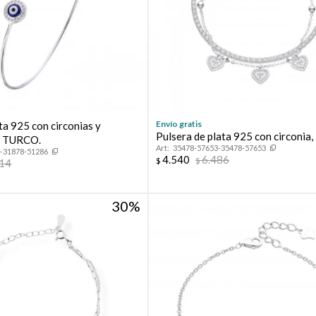
Envío gratis
ta 925 con circonias y
Pulsera de plata 925 con circonia
O TURCO.
35478-57653-35478-57653
-31878-51286
4.540
6.486
$
$
914
30