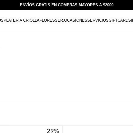
ENVÍOS GRATIS EN COMPRAS MAYORES A $2000
OS
PLATERÍA CRIOLLA
FLORESSER.
OCASIONES
SERVICIOS
GIFTCARDS
o
29