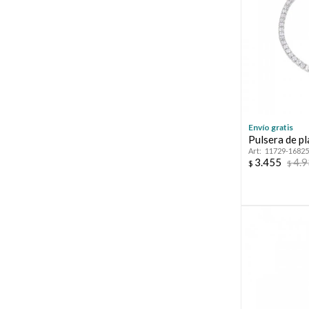
Envío gratis
Pulsera de pl
11729-16825
3.455
4.
$
$