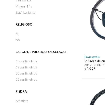
San Benito
Virgen Niña
Espíritu Santo
RELIGIOSO
Si
No
LARGO DE PULSERAS O ESCLAVAS
Envío gratis
Pulsera de c
18 centímetros
7FB-0849-7
19 centímetros
3.995
$
20 centímetros
22 centímetros
PIEDRA
Amatista