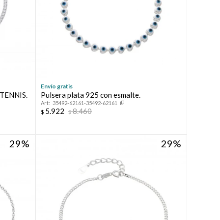
Envío gratis
, TENNIS.
Pulsera plata 925 con esmalte.
35492-62161-35492-62161
5.922
8.460
$
$
29
29