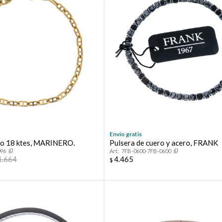
Envío gratis
ro 18 ktes, MARINERO.
Pulsera de cuero y acero, FRANK
096
7FB-0600-7FB-0600
1.664
4.465
$