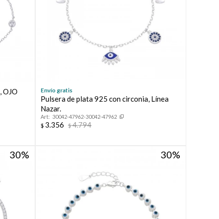
Envío gratis
s, OJO
Pulsera de plata 925 con circonia, Línea
Nazar.
30042-47962-30042-47962
3.356
4.794
$
$
30
30