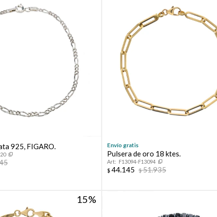
Envío gratis
lata 925, FIGARO.
Pulsera de oro 18 ktes.
120
645
F13094-F13094
44.145
51.935
$
$
15