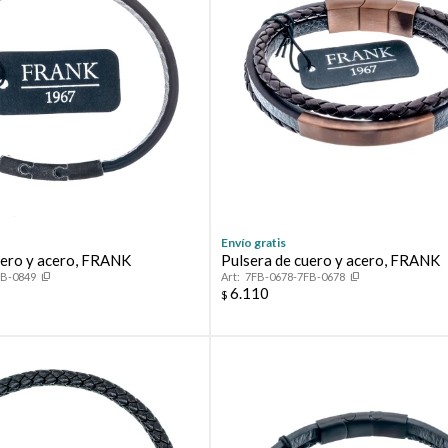
Envío gratis
uero y acero, FRANK
Pulsera de cuero y acero, FRANK
FB-0849
7FB-0678-7FB-0678
6.110
$