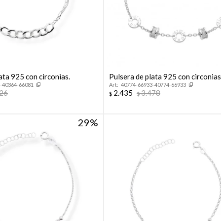
ata 925 con circonias.
Pulsera de plata 925 con circonias
-40364-66081
40774-66933-40774-66933
726
2.435
3.478
$
$
29