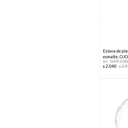
Eslava de pla
esmalte, OJ
31878-51286
2.040
2.
$
$