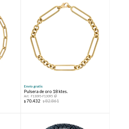
Envío gratis
Pulsera de oro 18 ktes.
F13095-F13095
70.432
82.861
$
$