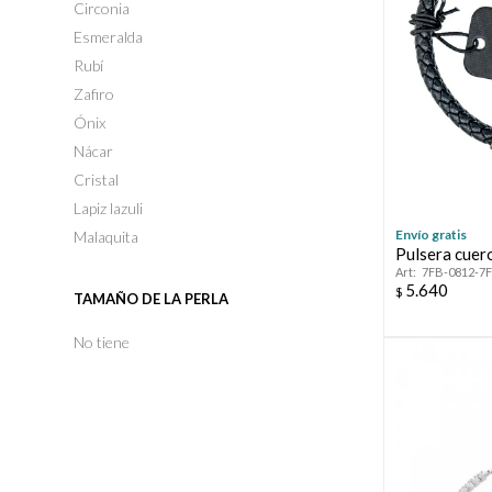
Circonia
Esmeralda
Rubí
Zafiro
Ónix
Nácar
Cristal
Lapiz lazuli
Envío gratis
Malaquita
Pulsera cuer
7FB-0812-7
5.640
$
TAMAÑO DE LA PERLA
No tiene