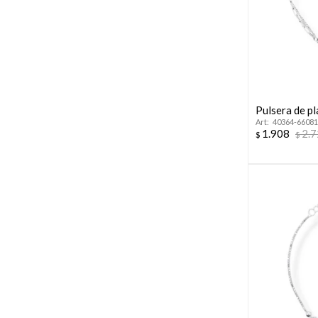
Pulsera de pl
40364-66081
1.908
2.
$
$