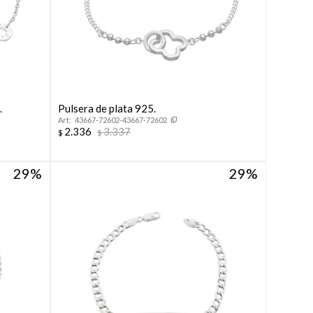
.
Pulsera de plata 925.
43667-72602-43667-72602
2.336
3.337
$
$
29
29