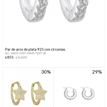
Par de aros de plata 925 con circonias.
43435-72077-43435-72077
855
1.222
$
$
30
29