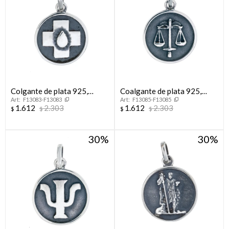
Colgante de plata 925,
Coalgante de plata 925,
F13083-F13083
F13085-F13085
AUXILIAR DE SERVICIO.
ABOGACÍA.
1.612
2.303
1.612
2.303
$
$
$
$
30
30