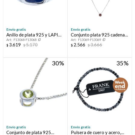
Envío gratis
Envío gratis
Anillo de plata 925 y LAPIZ
Conjunto plata 925 cadena y
F13068-F13068
F13069-F13069
LAZULI
punto de luz GRANATE
3.619
5.170
2.566
3.666
$
$
$
$
30
35
Envío gratis
Envío gratis
Conjunto de plata 925
Pulsera de cuero y acero,