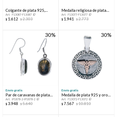
Colgante de plata 925,
Medalla religiosa de plata
F13087-F13087
F13077-F13077
SICOLOGÍA.
925, SAN JUAN BAUTISTA.
1.612
2.303
1.941
2.773
$
$
$
$
30
30
Envío gratis
Envío gratis
Par de caravanas de plata
Medalla de plata 925 y oro
IP1878-2-IP1878-2
F13072-F13072
925 y calcedonia
10 ktes, MEDICINA.
3.948
5.640
7.567
10.810
$
$
$
$