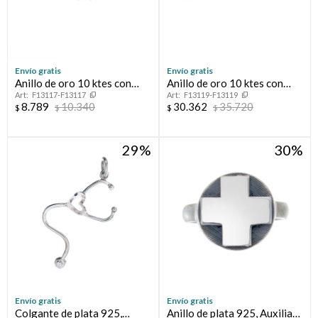
Envío gratis
Envío gratis
Anillo de oro 10 ktes con
Anillo de oro 10 ktes con
F13117-F13117
F13119-F13119
circonias, FLOT
circonias.
8.789
10.340
30.362
35.720
$
$
$
$
29
30
Envío gratis
Envío gratis
Colgante de plata 925,
Anillo de plata 925, Auxiliar