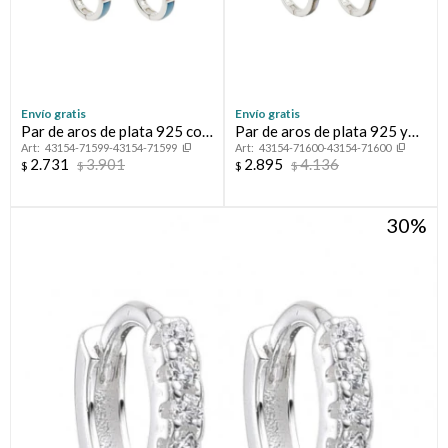
Envío gratis
Envío gratis
Par de aros de plata 925 con
Par de aros de plata 925 y
43154-71599-43154-71599
43154-71600-43154-71600
nácar.
abalón.
2.731
3.901
2.895
4.136
$
$
$
$
30