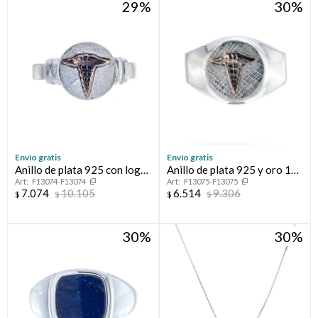
29
30
Envío gratis
Envío gratis
Anillo de plata 925 con logo
Anillo de plata 925 y oro 10
F13074-F13074
F13075-F13075
en oro 10 ktes, MEDICINA.
ktes, MEDICINA.
7.074
10.105
6.514
9.306
$
$
$
$
30
30