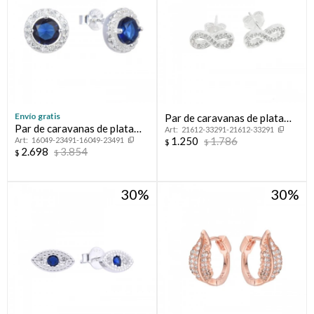
Envío gratis
Par de caravanas de plata
Par de caravanas de plata
21612-33291-21612-33291
925 con circonias,
1.250
1.786
16049-23491-16049-23491
925 con circonias.
$
$
INFINITO.
2.698
3.854
$
$
30
30