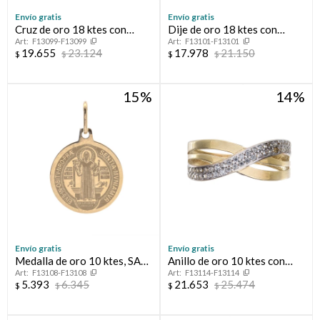
Envío gratis
Envío gratis
Cruz de oro 18 ktes con
Dije de oro 18 ktes con
F13099-F13099
F13101-F13101
circonias.
circonias, TRÉBOL.
19.655
23.124
17.978
21.150
$
$
$
$
15
14
Envío gratis
Envío gratis
Medalla de oro 10 ktes, SAN
Anillo de oro 10 ktes con
F13108-F13108
F13114-F13114
BENITO.
circonias.
5.393
6.345
21.653
25.474
$
$
$
$