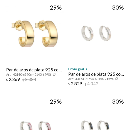
29
30
Envío gratis
Par de aros de plata 925 con
Par de aros de plata 925 con
42140-69906-42140-69906
bsño de oro amarillo.
2.369
3.384
43154-71594-43154-71594
nácar.
$
$
2.829
4.042
$
$
29
30