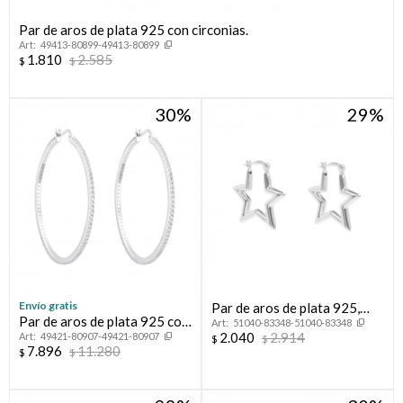
Par de aros de plata 925 con circonias.
49413-80899-49413-80899
1.810
2.585
$
$
30
29
¡Sumate a la forma más ágil de comprar!
Comprá en 3 cuotas sin recargo o hasta en 12
Envío gratis
Par de aros de plata 925,
cuotas * ¡Solo con tu cédula!
Par de aros de plata 925 con
51040-83348-51040-83348
ESTRELLA.
* sujeto aprobación crediticia.
2.040
2.914
49421-80907-49421-80907
circonias.
$
$
7.896
11.280
$
$
Verifica si estás calificado para comprar con Pago
Comprá ahora y Pagá
Después:
Después, hasta en 12
Estás calificado para comprar usando Pago
Cédula de identidad
Después.