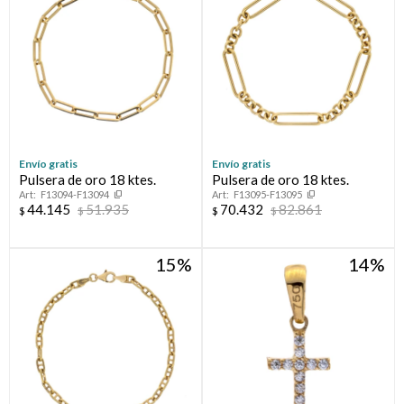
Envío gratis
Envío gratis
Pulsera de oro 18 ktes.
Pulsera de oro 18 ktes.
F13094-F13094
F13095-F13095
44.145
51.935
70.432
82.861
$
$
$
$
15
14