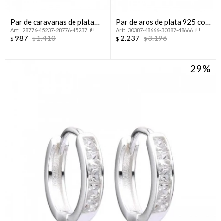
Par de caravanas de plata
Par de aros de plata 925 con
28776-45237-28776-45237
30387-48666-30387-48666
925 con circonia, OJO
baño de oro rosado con
987
1.410
2.237
3.196
$
$
$
$
TURCO.
circonias, HOJAS.
29