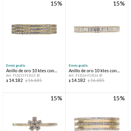
15
15
Envío gratis
Envío gratis
Anillo de oro 10 ktes con
Anillo de oro 10 ktes con
F13115-F13115
F13116-F13116
circonias, MEDIO SIN FIN.
circonias, MEDIO SIN FIN.
14.182
16.685
14.182
16.685
$
$
$
$
15
15