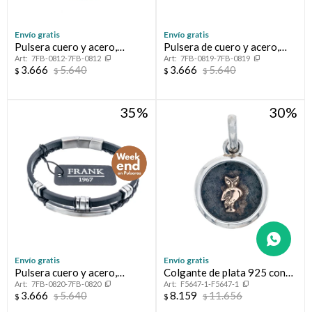
Envío gratis
Envío gratis
Pulsera cuero y acero,
Pulsera de cuero y acero,
7FB-0812-7FB-0812
7FB-0819-7FB-0819
FRANK
FRANK
3.666
5.640
3.666
5.640
$
$
$
$
35
30
Envío gratis
Envío gratis
Pulsera cuero y acero,
Colgante de plata 925 con
7FB-0820-7FB-0820
F5647-1-F5647-1
FRANK
oro de 10 ktes DOCENTE
3.666
5.640
8.159
11.656
$
$
$
$