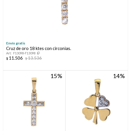
Envío gratis
Cruz de oro 18 ktes con circonias.
F13098-F13098
11.506
13.536
$
$
15
14