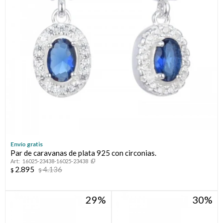
Envío gratis
Par de caravanas de plata 925 con circonias.
16025-23438-16025-23438
2.895
4.136
$
$
29
30