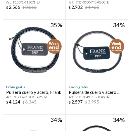
F13071-F13071
7FB-0600-7FB-0600
cadena y punto de luz
FRANK
2.566
3.666
2.902
4.465
$
$
$
$
PERIDOTO
35
34
Envío gratis
Envío gratis
Pulsera cuero y acero, Frank
Pulsera de cuero y acero,
7FB-0626-7FB-0626
7FB-0849-7FB-0849
FRANK
4.124
6.345
2.597
3.995
$
$
$
$
34
34