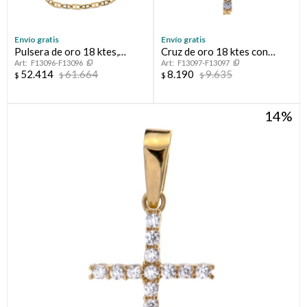
Envío gratis
Envío gratis
Pulsera de oro 18 ktes,
Cruz de oro 18 ktes con
F13096-F13096
F13097-F13097
MARINERO.
circonias, reversible.
52.414
61.664
8.190
9.635
$
$
$
$
14