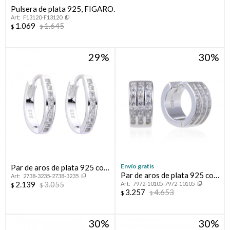
Pulsera de plata 925, FIGARO.
F13120-F13120
Compromiso
1.069
1.645
$
$
Día del niño
29
30
Envío gratis
Par de aros de plata 925 con
Par de aros de plata 925 con
2738-3235-2738-3235
circonias.
2.139
3.055
7972-10105-7972-10105
circonias.
$
$
3.257
4.653
$
$
30
30