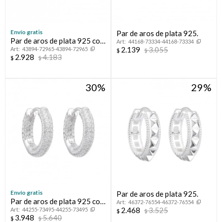
Envío gratis
Par de aros de plata 925.
Par de aros de plata 925 con
44168-73334-44168-73334
2.139
3.055
43894-72965-43894-72965
baño de oro amarillo y
$
$
2.928
4.183
$
$
circonias, ESTRELLA.
30
29
Envío gratis
Par de aros de plata 925.
Par de aros de plata 925 con
46372-76554-46372-76554
2.468
3.525
44255-73495-44255-73495
circonias.
$
$
3.948
5.640
$
$