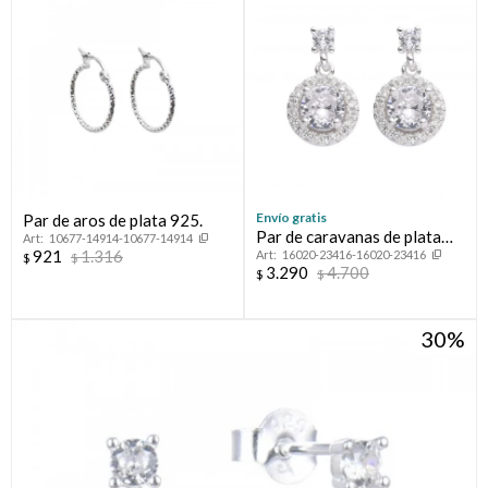
Envío gratis
Par de aros de plata 925.
Par de caravanas de plata
10677-14914-10677-14914
921
1.316
16020-23416-16020-23416
925 con circonias.
$
$
3.290
4.700
$
$
30