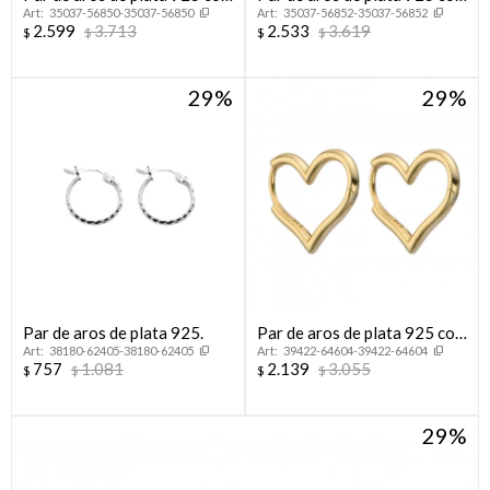
35037-56850-35037-56850
35037-56852-35037-56852
circonias.
baño de oro rosado y
2.599
3.713
2.533
3.619
$
$
$
$
circonias.
29
29
Par de aros de plata 925.
Par de aros de plata 925 con
38180-62405-38180-62405
39422-64604-39422-64604
baño de oro amarillo,
757
1.081
2.139
3.055
$
$
$
$
CORAZON.
29