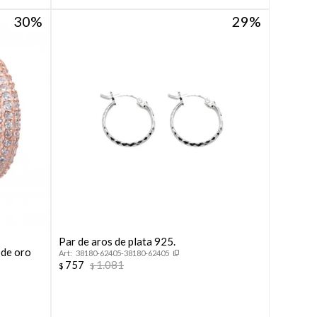
30
29
Par de aros de plata 925.
 de oro
38180-62405-38180-62405
757
1.081
$
$