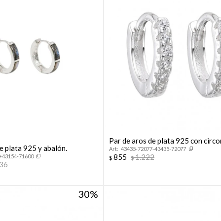
Par de aros de plata 925 con circo
e plata 925 y abalón.
43435-72077-43435-72077
855
1.222
-43154-71600
$
$
136
30