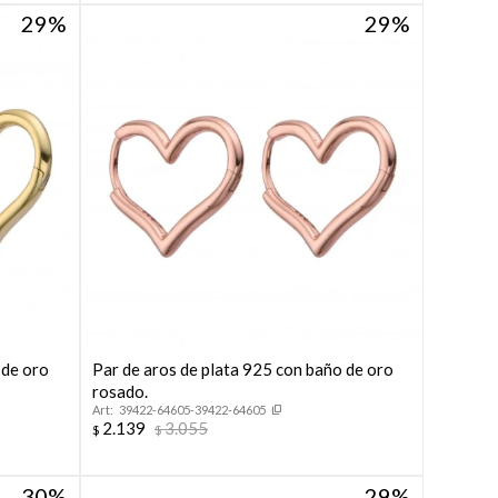
29
29
 de oro
Par de aros de plata 925 con baño de oro
rosado.
39422-64605-39422-64605
2.139
3.055
$
$
30
29