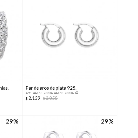
nias.
Par de aros de plata 925.
44168-73334-44168-73334
2.139
3.055
$
$
29
29