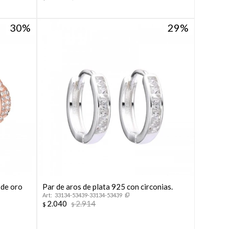
30
29
 de oro
Par de aros de plata 925 con circonias.
33134-53439-33134-53439
2.040
2.914
$
$