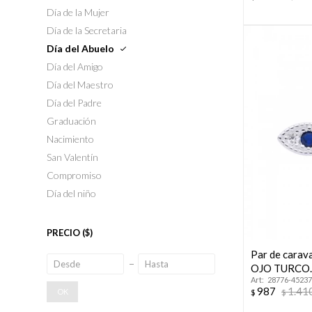
Día de la Mujer
Día de la Secretaria
Día del Abuelo
Día del Amigo
Día del Maestro
Día del Padre
Graduación
Nacimiento
San Valentín
Compromiso
Día del niño
PRECIO
($)
Par de carava
OJO TURCO
28776-45237
987
1.41
$
$
OK