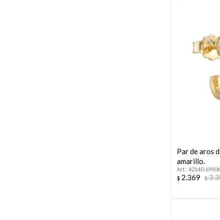
Par de aros d
amarillo.
42140-69906
2.369
3.
$
$