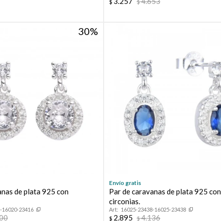
3.257
4.653
$
$
30
Envío gratis
anas de plata 925 con
Par de caravanas de plata 925 co
circonias.
-16020-23416
16025-23438-16025-23438
700
2.895
4.136
$
$