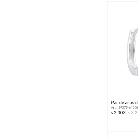
Par de aros d
39379-64506
2.303
3.
$
$