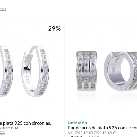
ltros
29
Envío gratis
e plata 925 con circonias.
Par de aros de plata 925 con circo
738-3235
055
7972-10105-7972-10105