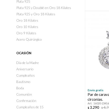
Plata 925
Plata 925 y Doublé en Oro 18 Kilates
Plata 925 y Oro 18 Kilates
Oro 18 Kilates
Oro 10 Kilates
Oro 9 Kilates
Acero Quirúrgico
OCASIÓN
Día de la Madre
Aniversario
Cumpleaños
Bautismo
Boda
Envío gratis
Comunión
Par de carav
circonias.
Confirmación
16020-23416
Cumpleaños de 15
3.290
4.
$
$