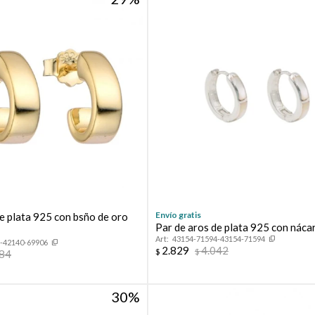
Envío gratis
e plata 925 con bsño de oro
Par de aros de plata 925 con nácar
43154-71594-43154-71594
-42140-69906
2.829
4.042
$
$
384
30