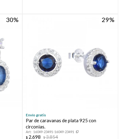
30
29
Envío gratis
n
Par de caravanas de plata 925 con
circonias.
16049-23491-16049-23491
2.698
3.854
$
$