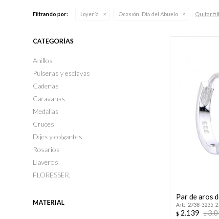
Quitar fi
Filtrando por:
Joyería
Ocasión:
Día del Abuelo
CATEGORÍAS
Anillos
Pulseras y esclavas
Cadenas
Caravanas
Medallas
Cruces
Dijes y colgantes
Rosarios
Llaveros
FLORESSER.
Par de aros d
MATERIAL
2738-3235-2
2.139
3.
$
$