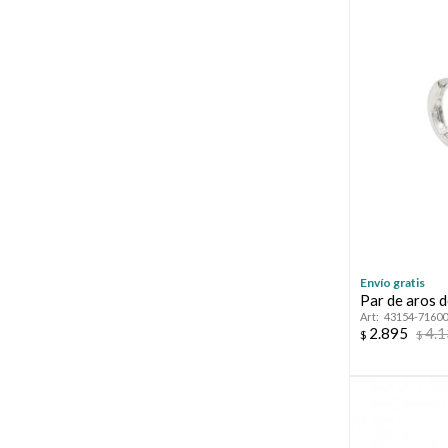
Envío gratis
Par de aros d
43154-71600
2.895
4.
$
$