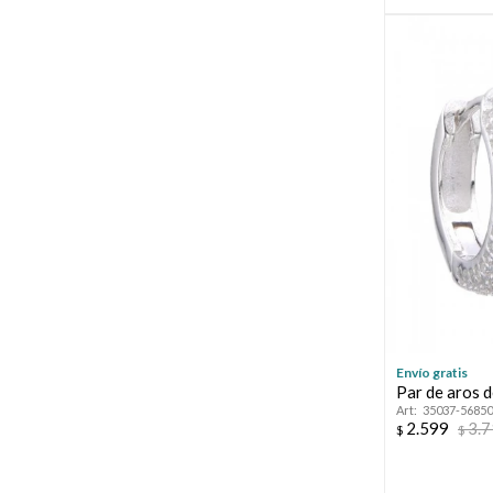
Envío gratis
Par de aros d
35037-56850
2.599
3.
$
$