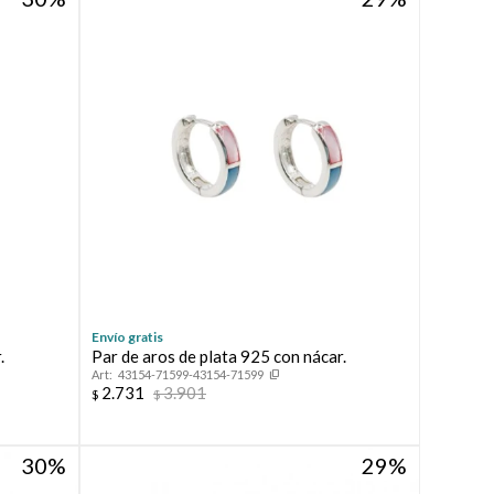
Envío gratis
.
Par de aros de plata 925 con nácar.
43154-71599-43154-71599
2.731
3.901
$
$
30
29