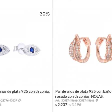
30
nas de plata 925 con circonia,
Par de aros de plata 925 con baño
.
rosado con circonias, HOJAS.
-28776-45237
30387-48666-30387-48666
0
2.237
3.196
$
$