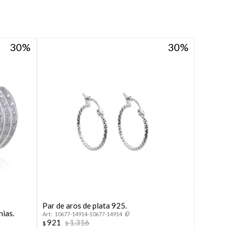
30
30
Par de aros de plata 925.
nias.
10677-14914-10677-14914
921
1.316
$
$