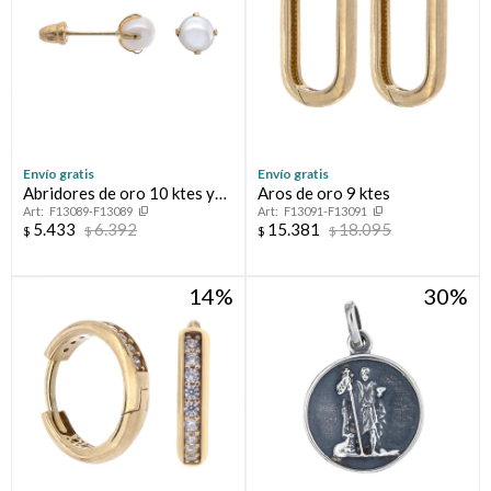
Envío gratis
Envío gratis
Abridores de oro 10 ktes y
Aros de oro 9 ktes
F13089-F13089
F13091-F13091
perla de cultivo
5.433
6.392
15.381
18.095
$
$
$
$
14
30