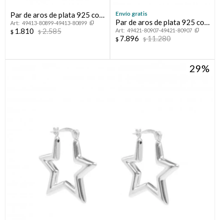
Envío gratis
Par de aros de plata 925 con
Par de aros de plata 925 con
49413-80899-49413-80899
circonias.
1.810
2.585
49421-80907-49421-80907
circonias.
$
$
7.896
11.280
$
$
29