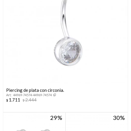
Piercing de plata con circonia.
44969-74574-44969-74574
1.711
2.444
$
$
29
30