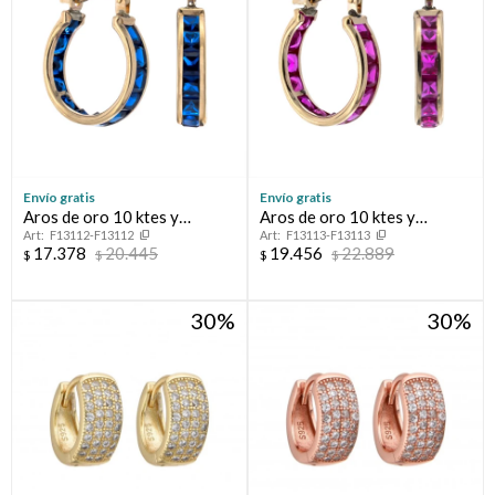
Envío gratis
Envío gratis
Aros de oro 10 ktes y
Aros de oro 10 ktes y
F13112-F13112
F13113-F13113
circonia
circonias
17.378
20.445
19.456
22.889
$
$
$
$
30
30