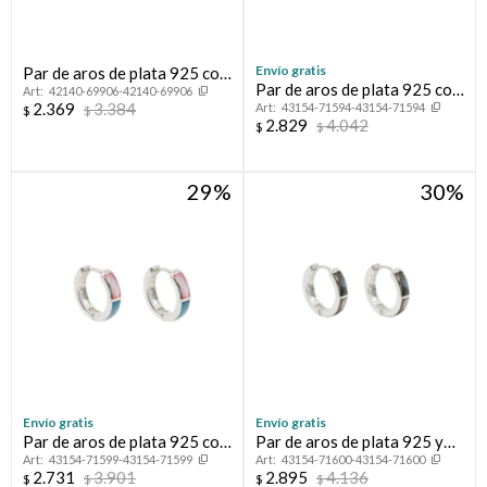
Envío gratis
Par de aros de plata 925 con
Par de aros de plata 925 con
42140-69906-42140-69906
bsño de oro amarillo.
2.369
3.384
43154-71594-43154-71594
nácar.
$
$
2.829
4.042
$
$
29
30
Envío gratis
Envío gratis
Par de aros de plata 925 con
Par de aros de plata 925 y
43154-71599-43154-71599
43154-71600-43154-71600
nácar.
abalón.
2.731
3.901
2.895
4.136
$
$
$
$