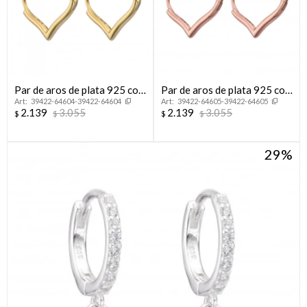
Par de aros de plata 925 con
Par de aros de plata 925 con
39422-64604-39422-64604
39422-64605-39422-64605
baño de oro amarillo,
baño de oro rosado.
2.139
3.055
2.139
3.055
$
$
$
$
CORAZON.
29