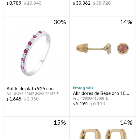
8.789
10.340
30.362
35.720
$
$
$
$
30
14
Envío gratis
Anillo de plata 925 con
Abridores de Bebe oro 10
34267-55467-34267-55467
circonias, MEDIO SIN FIN.
1.645
2.350
F13088-F13088
ktes y circonia
$
$
5.194
6.110
$
$
15
14