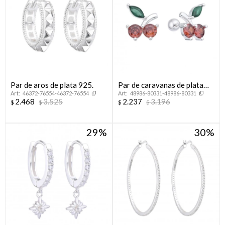
Par de aros de plata 925.
Par de caravanas de plata
46372-76554-46372-76554
48986-80331-48986-80331
925 con circonias, CHERRY.
2.468
3.525
2.237
3.196
$
$
$
$
29
30