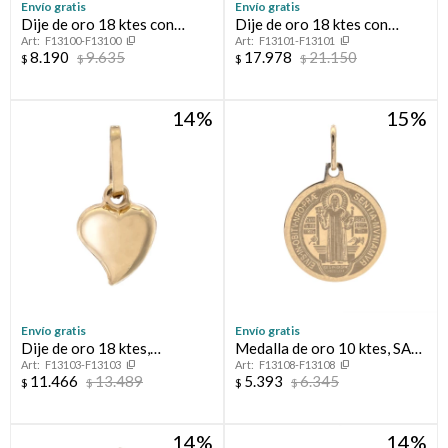
Envío gratis
Envío gratis
Dije de oro 18 ktes con
Dije de oro 18 ktes con
F13100-F13100
F13101-F13101
circonia, CORAZÓN
circonias, TRÉBOL.
8.190
9.635
17.978
21.150
$
$
$
$
CALADO.
14
15
Envío gratis
Envío gratis
Dije de oro 18 ktes,
Medalla de oro 10 ktes, SAN
F13103-F13103
F13108-F13108
CORAZÓN.
BENITO.
11.466
13.489
5.393
6.345
$
$
$
$
14
14