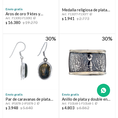
Envío gratis
Medalla religiosa de plata
Aros de oro 9 ktes y
F13077-F13077
925, SAN JUAN BAUTISTA.
1.941
2.773
F13092-F13092
circonias
$
$
16.380
19.270
$
$
30
30
Envío gratis
Envío gratis
Par de caravanas de plata
Anillo de plata y double en
IP1878-2-IP1878-2
F10168-1-F10168-1
925 y calcedonia
oro 18 ltes.LINEA KIDS;
3.948
5.640
4.803
6.862
$
$
$
$
VARÓN.