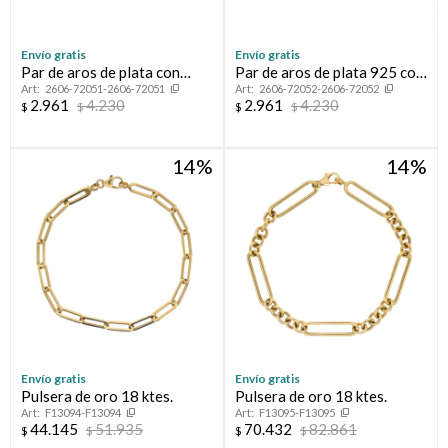
Envío gratis
Envío gratis
Par de aros de plata con
Par de aros de plata 925 con
2606-72051-2606-72051
2606-72052-2606-72052
baño de oro y circonias.
baño de oro rosado y
2.961
4.230
2.961
4.230
$
$
$
$
circonias.
14
14
Envío gratis
Envío gratis
Pulsera de oro 18 ktes.
Pulsera de oro 18 ktes.
F13094-F13094
F13095-F13095
44.145
51.935
70.432
82.861
$
$
$
$