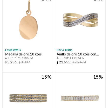
Envío gratis
Envío gratis
Medalla de oro 10 ktes.
Anillo de oro 10 ktes con
F13109-F13109
F13114-F13114
circonias.
3.236
3.807
21.653
25.474
$
$
$
$
15
15