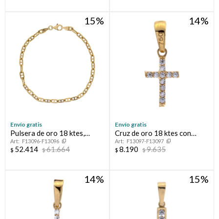
15
14
Envío gratis
Envío gratis
Pulsera de oro 18 ktes,
Cruz de oro 18 ktes con
F13096-F13096
F13097-F13097
MARINERO.
circonias, reversible.
52.414
61.664
8.190
9.635
$
$
$
$
14
15