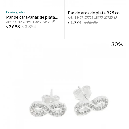
Envío gratis
Par de aros de plata 925 con
Par de caravanas de plata
18477-27725-18477-27725
circonias.
1.974
2.820
16049-23491-16049-23491
925 con circonias.
$
$
2.698
3.854
$
$
30