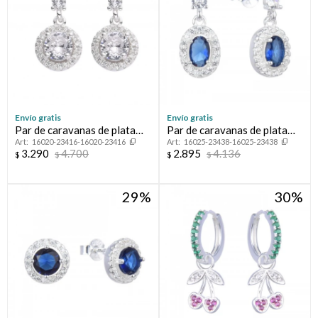
Envío gratis
Envío gratis
Par de caravanas de plata
Par de caravanas de plata
16020-23416-16020-23416
16025-23438-16025-23438
925 con circonias.
925 con circonias.
3.290
4.700
2.895
4.136
$
$
$
$
29
30