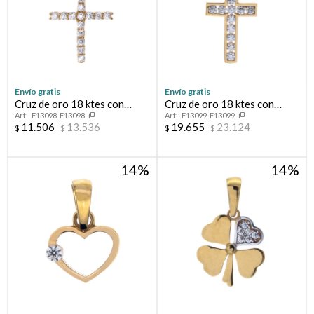
Envío gratis
Envío gratis
Cruz de oro 18 ktes con
Cruz de oro 18 ktes con
F13098-F13098
F13099-F13099
circonias.
circonias.
11.506
13.536
19.655
23.124
$
$
$
$
14
14