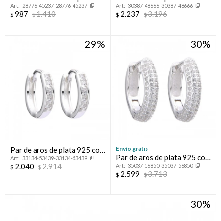
28776-45237-28776-45237
30387-48666-30387-48666
925 con circonia, OJO
baño de oro rosado con
987
1.410
2.237
3.196
$
$
$
$
TURCO.
circonias, HOJAS.
29
30
Envío gratis
Par de aros de plata 925 con
Par de aros de plata 925 con
33134-53439-33134-53439
circonias.
2.040
2.914
35037-56850-35037-56850
circonias.
$
$
2.599
3.713
$
$
30