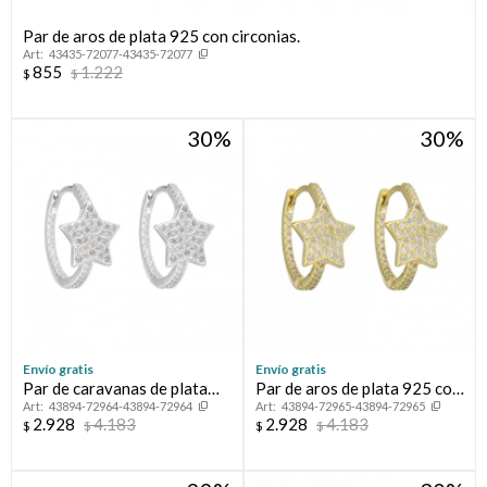
Par de aros de plata 925 con circonias.
43435-72077-43435-72077
855
1.222
$
$
30
30
¡Sumate a la forma más ágil de comprar!
Comprá en 3 cuotas sin recargo o hasta en 12
Envío gratis
Envío gratis
cuotas * ¡Solo con tu cédula!
Par de caravanas de plata
Par de aros de plata 925 con
* sujeto aprobación crediticia.
43894-72964-43894-72964
43894-72965-43894-72965
925 con circonias,
baño de oro amarillo y
2.928
4.183
2.928
4.183
$
$
$
$
Verifica si estás calificado para comprar con Pago
ESTRELLA.
circonias, ESTRELLA.
Comprá ahora y Pagá
Después:
Después, hasta en 12
Estás calificado para comprar usando Pago
Cédula de identidad
Después.