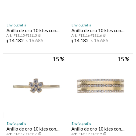
Envío gratis
Envío gratis
Anillo de oro 10 ktes con
Anillo de oro 10 ktes con
F13115-F13115
F13116-F13116
circonias, MEDIO SIN FIN.
circonias, MEDIO SIN FIN.
14.182
16.685
14.182
16.685
$
$
$
$
15
15
Envío gratis
Envío gratis
Anillo de oro 10 ktes con
Anillo de oro 10 ktes con
F13117-F13117
F13119-F13119
circonias, FLOT
circonias.