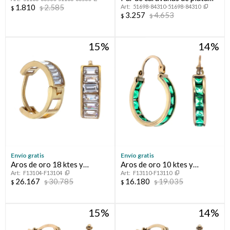
925 con nácar, CORAZON.
1.810
2.585
51698-84310-51698-84310
925 con circonias.
$
$
3.257
4.653
$
$
15
14
Envío gratis
Envío gratis
Aros de oro 18 ktes y
Aros de oro 10 ktes y
F13104-F13104
F13110-F13110
circonias
circonias
26.167
30.785
16.180
19.035
$
$
$
$
15
14