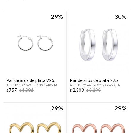
29
30
Par de aros de plata 925.
Par de aros de plata 925
38180-62405-38180-62405
39379-64506-39379-64506
757
1.081
2.303
3.290
$
$
$
$
29
29