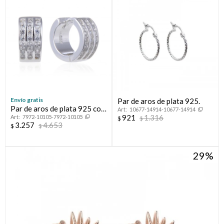
Envío gratis
Par de aros de plata 925.
Par de aros de plata 925 con
10677-14914-10677-14914
921
1.316
7972-10105-7972-10105
circonias.
$
$
3.257
4.653
$
$
29