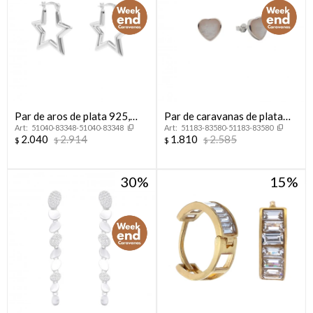
Par de aros de plata 925,
Par de caravanas de plata
51040-83348-51040-83348
51183-83580-51183-83580
ESTRELLA.
925 con nácar, CORAZON.
2.040
2.914
1.810
2.585
$
$
$
$
30
15