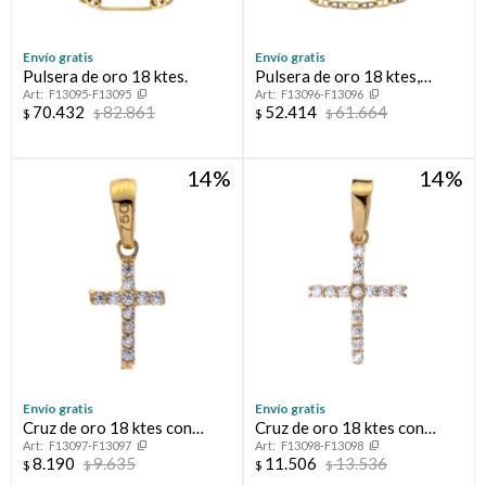
Envío gratis
Envío gratis
Pulsera de oro 18 ktes.
Pulsera de oro 18 ktes,
F13095-F13095
F13096-F13096
MARINERO.
70.432
82.861
52.414
61.664
$
$
$
$
14
14
Envío gratis
Envío gratis
Cruz de oro 18 ktes con
Cruz de oro 18 ktes con
F13097-F13097
F13098-F13098
circonias, reversible.
circonias.
8.190
9.635
11.506
13.536
$
$
$
$