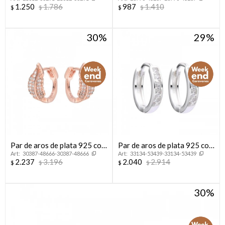
925 con circonias,
925 con circonia, OJO
1.250
1.786
987
1.410
$
$
$
$
INFINITO.
TURCO.
30
29
Par de aros de plata 925 con
Par de aros de plata 925 con
30387-48666-30387-48666
33134-53439-33134-53439
baño de oro rosado con
circonias.
2.237
3.196
2.040
2.914
$
$
$
$
circonias, HOJAS.
30