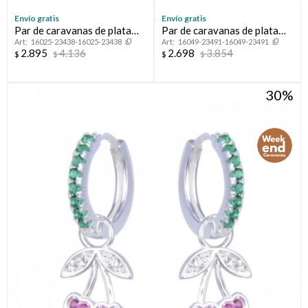
Envío gratis
Envío gratis
Par de caravanas de plata
Par de caravanas de plata
16025-23438-16025-23438
16049-23491-16049-23491
925 con circonias.
925 con circonias.
2.895
4.136
2.698
3.854
$
$
$
$
30