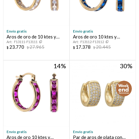
Envío gratis
Envío gratis
Aros de oro de 10 ktes y
Aros de oro 10 ktes y
F13111-F13111
F13112-F13112
circonias
circonia
23.770
27.965
17.378
20.445
$
$
$
$
14
30
Envío gratis
Envío gratis
Aros de oro 10 ktes y
Par de aros de plata con