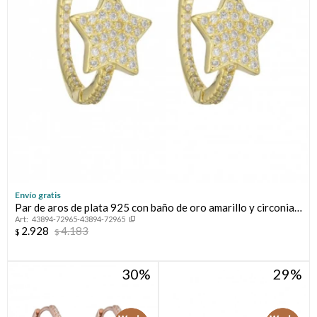
Envío gratis
Par de aros de plata 925 con baño de oro amarillo y circonias,
43894-72965-43894-72965
ESTRELLA.
2.928
4.183
$
$
30
29