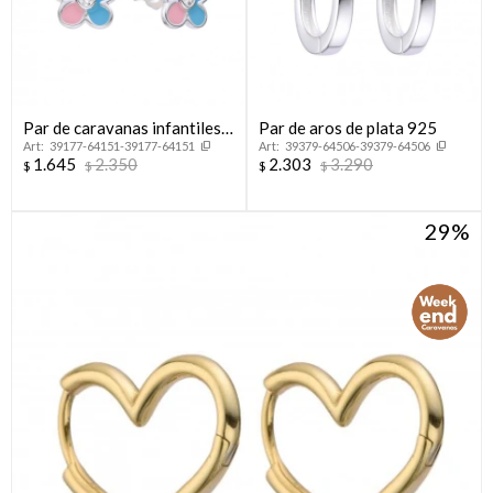
Par de caravanas infantiles
Par de aros de plata 925
39177-64151-39177-64151
39379-64506-39379-64506
en plata 925, FLOR.
1.645
2.350
2.303
3.290
$
$
$
$
29