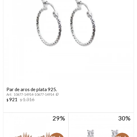
Par de aros de plata 925.
10677-14914-10677-14914
921
1.316
$
$
29
30