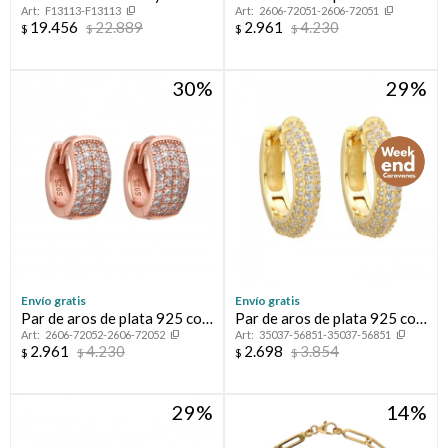
F13113-F13113
2606-72051-2606-72051
circonias
baño de oro y circonias.
19.456
22.889
2.961
4.230
$
$
$
$
30
29
Envío gratis
Envío gratis
Par de aros de plata 925 con
Par de aros de plata 925 con
2606-72052-2606-72052
35037-56851-35037-56851
baño de oro rosado y
circonias.
2.961
4.230
2.698
3.854
$
$
$
$
circonias.
29
14