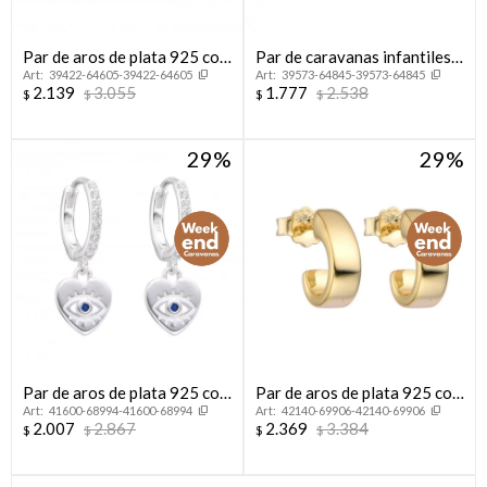
Par de aros de plata 925 con
Par de caravanas infantiles
39422-64605-39422-64605
39573-64845-39573-64845
baño de oro rosado.
de plata 925, MARGARITA.
2.139
3.055
1.777
2.538
$
$
$
$
29
29
Par de aros de plata 925 con
Par de aros de plata 925 con
41600-68994-41600-68994
42140-69906-42140-69906
circonias y dije colgante.
bsño de oro amarillo.
2.007
2.867
2.369
3.384
$
$
$
$