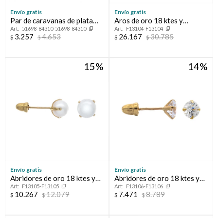
Envío gratis
Envío gratis
Par de caravanas de plata
Aros de oro 18 ktes y
51698-84310-51698-84310
F13104-F13104
925 con circonias.
circonias
3.257
4.653
26.167
30.785
$
$
$
$
15
14
Envío gratis
Envío gratis
Abridores de oro 18 ktes y
Abridores de oro 18 ktes y
F13105-F13105
F13106-F13106
perla de cultivo
circonia
10.267
12.079
7.471
8.789
$
$
$
$