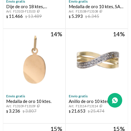
Envío gratis
Envío gratis
Dije de oro 18 ktes,
Medalla de oro 10 ktes, SAN
F13103-F13103
F13108-F13108
CORAZÓN.
BENITO.
11.466
13.489
5.393
6.345
$
$
$
$
14
14
Envío gratis
Envío gratis
Medalla de oro 10 ktes.
Anillo de oro 10 ktes con
F13109-F13109
F13114-F13114
circonias.
3.236
3.807
21.653
25.474
$
$
$
$
15
15