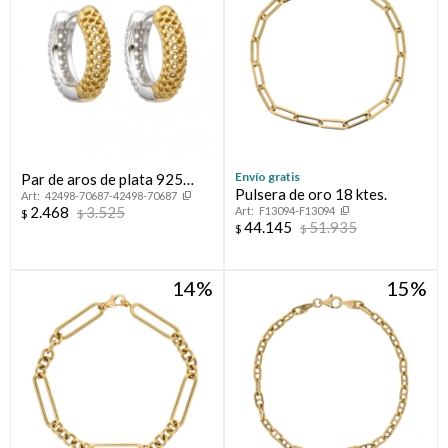
Envío gratis
Par de aros de plata 925
Pulsera de oro 18 ktes.
42498-70687-42498-70687
combinados.
2.468
3.525
F13094-F13094
$
$
44.145
51.935
$
$
14
15