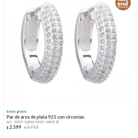
Envío gratis
Par de aros de plata 925 con circonias.
35037-56850-35037-56850
2.599
3.713
$
$