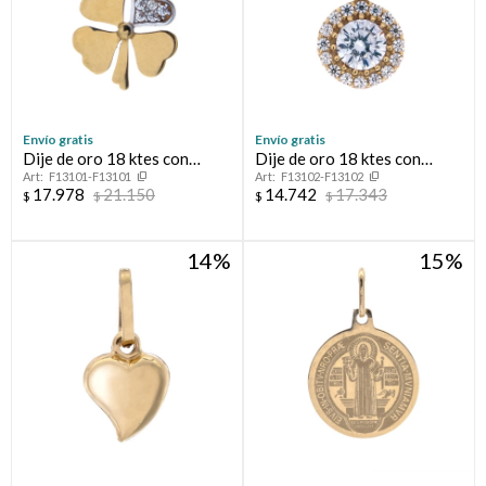
Envío gratis
Envío gratis
Dije de oro 18 ktes con
Dije de oro 18 ktes con
F13101-F13101
F13102-F13102
circonias, TRÉBOL.
circonias.
17.978
21.150
14.742
17.343
$
$
$
$
14
15