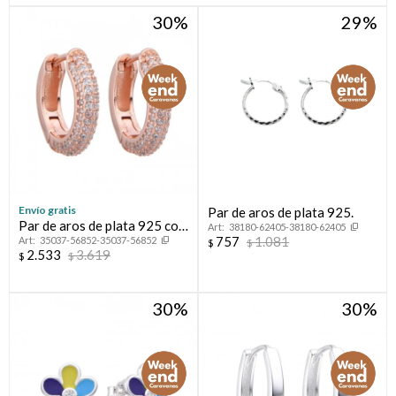
30
29
Envío gratis
Par de aros de plata 925.
Par de aros de plata 925 con
38180-62405-38180-62405
757
1.081
35037-56852-35037-56852
baño de oro rosado y
$
$
2.533
3.619
$
$
circonias.
30
30