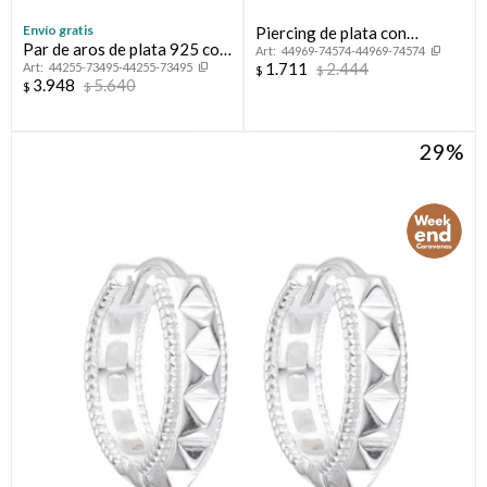
Envío gratis
Piercing de plata con
Par de aros de plata 925 con
44969-74574-44969-74574
circonia.
1.711
2.444
44255-73495-44255-73495
circonias.
$
$
3.948
5.640
$
$
29