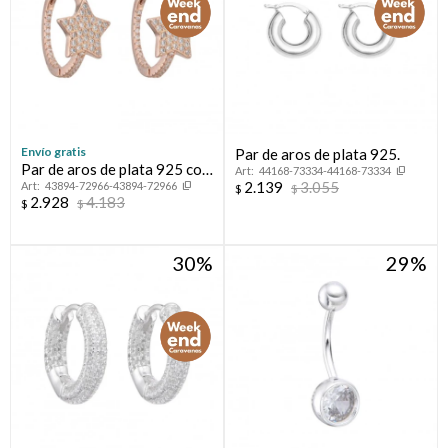
Envío gratis
Par de aros de plata 925.
Par de aros de plata 925 con
44168-73334-44168-73334
2.139
3.055
43894-72966-43894-72966
baño de oro rosado y
$
$
2.928
4.183
$
$
circonias, ESTRELLA.
30
29