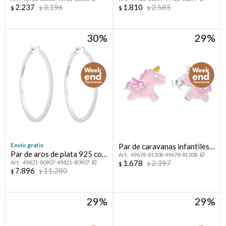
925 con circonias, CHERRY.
circonias.
2.237
3.196
1.810
2.585
$
$
$
$
30
29
Envío gratis
Par de caravanas infantiles
Par de aros de plata 925 con
49678-81308-49678-81308
de plata 925, UNICORNIO.
1.678
2.397
49421-80907-49421-80907
circonias.
$
$
7.896
11.280
$
$
29
29