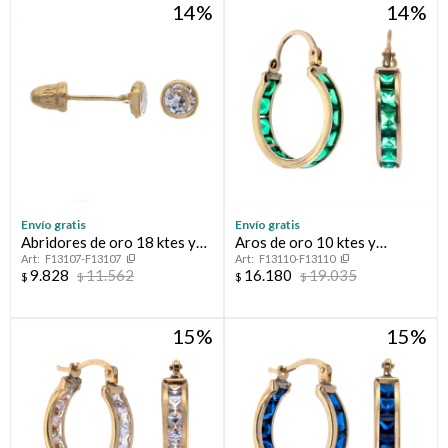
14
14
Envío gratis
Envío gratis
Abridores de oro 18 ktes y
Aros de oro 10 ktes y
F13107-F13107
F13110-F13110
circonia
circonias
9.828
11.562
16.180
19.035
$
$
$
$
15
15