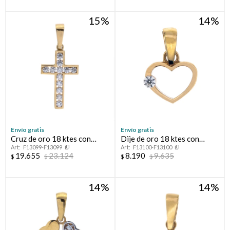
15
14
Envío gratis
Envío gratis
Cruz de oro 18 ktes con
Dije de oro 18 ktes con
F13099-F13099
F13100-F13100
circonias.
circonia, CORAZÓN
19.655
23.124
8.190
9.635
$
$
$
$
CALADO.
14
14