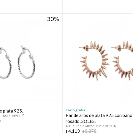
30
Envío gratis
e plata 925.
Par de aros de plata 925 con baño
-10677-14914
6
rosado, SOLES.
13511-19482-13511-19482
4.113
5.875
$
$