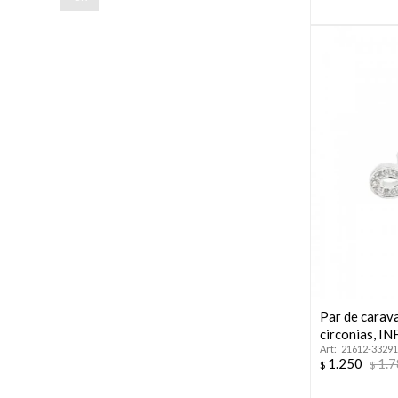
Par de carav
circonias, I
21612-33291
1.250
1.
$
$