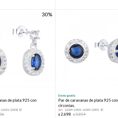
30
Envío gratis
anas de plata 925 con
Par de caravanas de plata 925 co
circonias.
-16025-23438
16049-23491-16049-23491
136
2.698
3.854
$
$