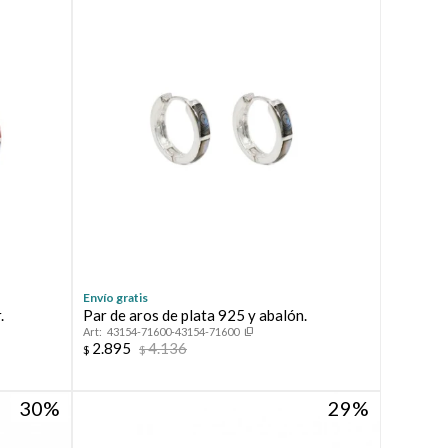
Envío gratis
.
Par de aros de plata 925 y abalón.
43154-71600-43154-71600
2.895
4.136
$
$
30
29