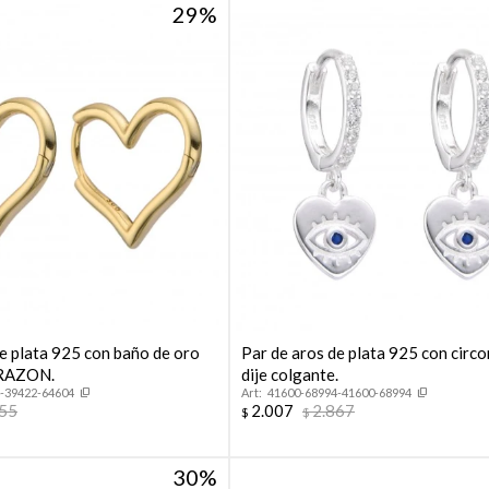
29
de plata 925 con baño de oro
Par de aros de plata 925 con circo
ORAZON.
dije colgante.
-39422-64604
41600-68994-41600-68994
055
2.007
2.867
$
$
30