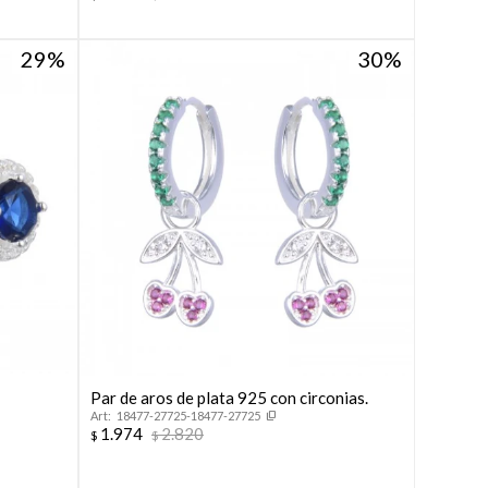
29
30
Par de aros de plata 925 con circonias.
n
18477-27725-18477-27725
1.974
2.820
$
$