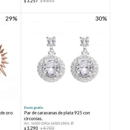
3.257
4.653
$
$
29
30
Envío gratis
 de oro
Par de caravanas de plata 925 con
circonias.
16020-23416-16020-23416
3.290
4.700
$
$