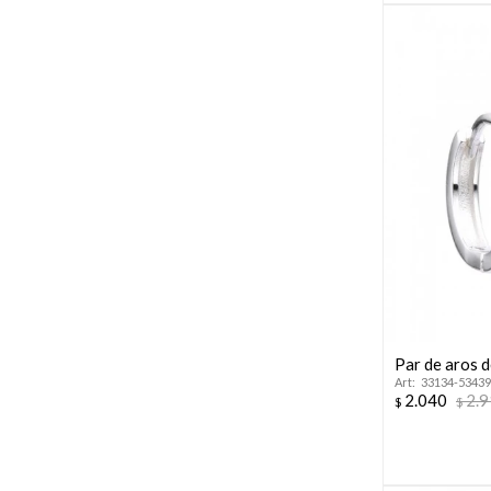
Par de aros d
33134-53439
2.040
2.
$
$