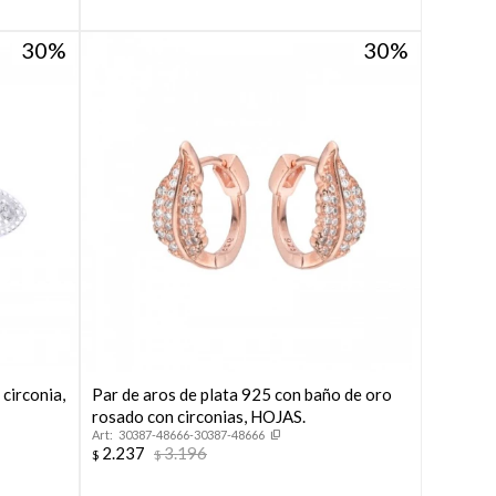
30
30
circonia,
Par de aros de plata 925 con baño de oro
rosado con circonias, HOJAS.
30387-48666-30387-48666
2.237
3.196
$
$