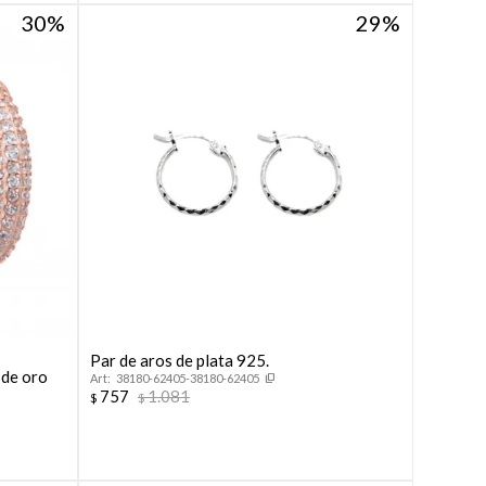
30
29
Par de aros de plata 925.
 de oro
38180-62405-38180-62405
757
1.081
$
$