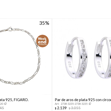
35
lata 925, FIGARO.
Par de aros de plata 925 con circo
120
2738-3235-2738-3235
645
2.139
3.055
$
$