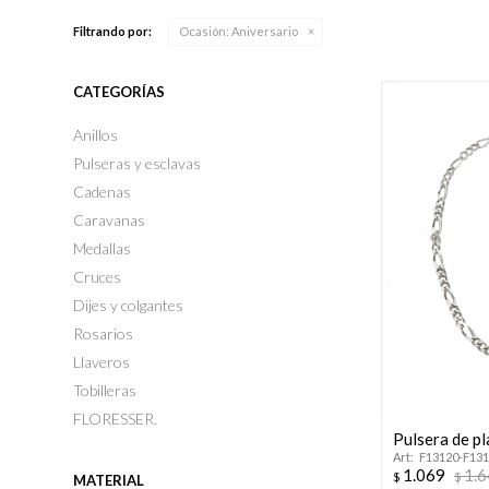
Filtrando por:
Ocasión:
Aniversario
CATEGORÍAS
Anillos
Pulseras y esclavas
Cadenas
Caravanas
Medallas
Cruces
Dijes y colgantes
Rosarios
Llaveros
Tobilleras
FLORESSER.
Pulsera de p
F13120-F13
1.069
1.
$
$
MATERIAL