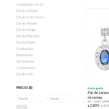
Cumpleaños de 15
Día de la Mujer
Día de la Secretaria
Día del Abuelo
Día del Amigo
Día del Maestro
Día del Padre
Graduación
Nacimiento
San Valentín
Compromiso
Día del niño
PRECIO
($)
Envío gratis
Par de carav
circonias.
16025-23438
2.895
4.
$
$
OK