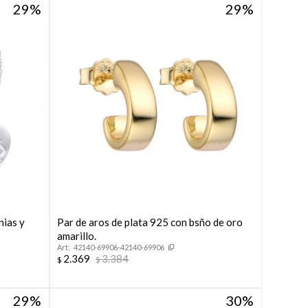
29
29
nias y
Par de aros de plata 925 con bsño de oro
amarillo.
42140-69906-42140-69906
2.369
3.384
$
$
29
30