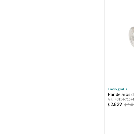
Envío gratis
Par de aros d
43154-71594
2.829
4.
$
$