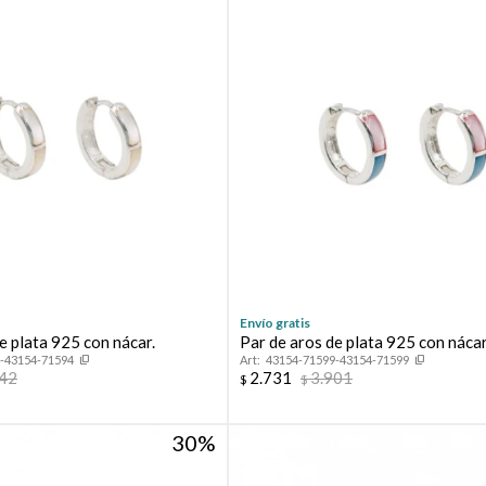
Envío gratis
e plata 925 con nácar.
Par de aros de plata 925 con nácar
-43154-71594
43154-71599-43154-71599
042
2.731
3.901
$
$
30