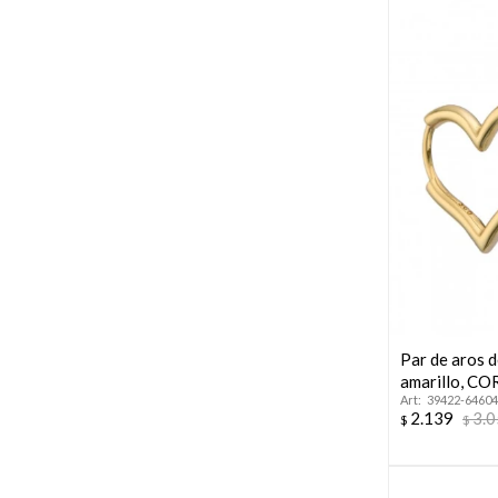
Par de aros 
amarillo, C
39422-64604
2.139
3.
$
$