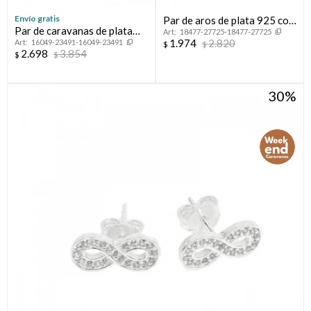
Envío gratis
Par de aros de plata 925 con
Par de caravanas de plata
18477-27725-18477-27725
circonias.
1.974
2.820
16049-23491-16049-23491
925 con circonias.
$
$
2.698
3.854
$
$
30