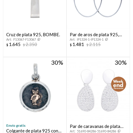
Cruz de plata 925, BOMBE.
Par de aros de plata 925,
F13067-F13067
IP1324-1-IP1324-1
PORTEÑOS.
1.645
2.350
1.481
2.115
$
$
$
$
30
30
Envío gratis
Par de caravanas de plata
Colgante de plata 925 con
51690-84286-51690-84286
925 con circonias.