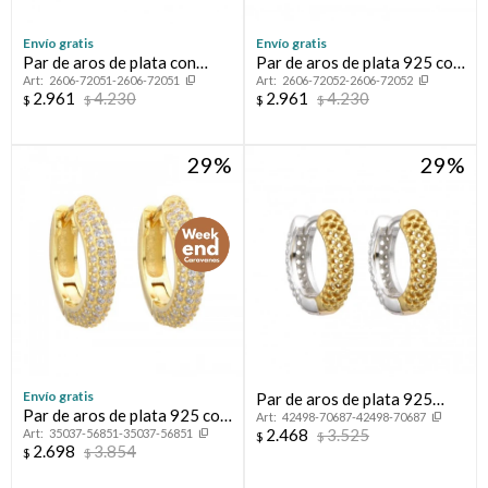
Envío gratis
Envío gratis
Par de aros de plata con
Par de aros de plata 925 con
2606-72051-2606-72051
2606-72052-2606-72052
baño de oro y circonias.
baño de oro rosado y
2.961
4.230
2.961
4.230
$
$
$
$
circonias.
29
29
Envío gratis
Par de aros de plata 925
Par de aros de plata 925 con
42498-70687-42498-70687
combinados.
2.468
3.525
35037-56851-35037-56851
circonias.
$
$
2.698
3.854
$
$