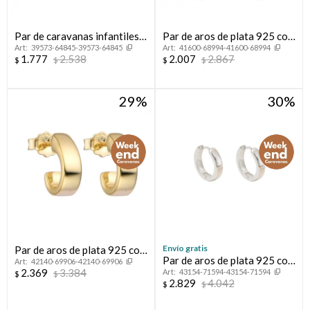
Par de caravanas infantiles
Par de aros de plata 925 con
39573-64845-39573-64845
41600-68994-41600-68994
de plata 925, MARGARITA.
circonias y dije colgante.
1.777
2.538
2.007
2.867
$
$
$
$
29
30
Envío gratis
Par de aros de plata 925 con
Par de aros de plata 925 con
42140-69906-42140-69906
bsño de oro amarillo.
2.369
3.384
43154-71594-43154-71594
nácar.
$
$
2.829
4.042
$
$