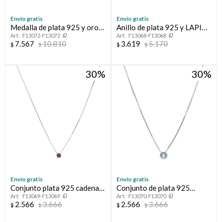
Envío gratis
Envío gratis
Medalla de plata 925 y oro
Anillo de plata 925 y LAPIZ
F13072-F13072
F13068-F13068
10 ktes, MEDICINA.
LAZULI
7.567
10.810
3.619
5.170
$
$
$
$
30
30
Envío gratis
Envío gratis
Conjunto plata 925 cadena y
Conjunto de plata 925
F13069-F13069
F13070-F13070
punto de luz GRANATE
cadena y punto de luz
2.566
3.666
2.566
3.666
$
$
$
$
TOPACIO CELESTE