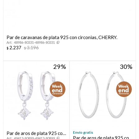
Par de caravanas de plata 925 con circonias, CHERRY.
48986-80331-48986-80331
2.237
3.196
$
$
29
30
Envío gratis
Par de aros de plata 925 con
Par de aros de plata 925 con
49413-80899-49413-80899