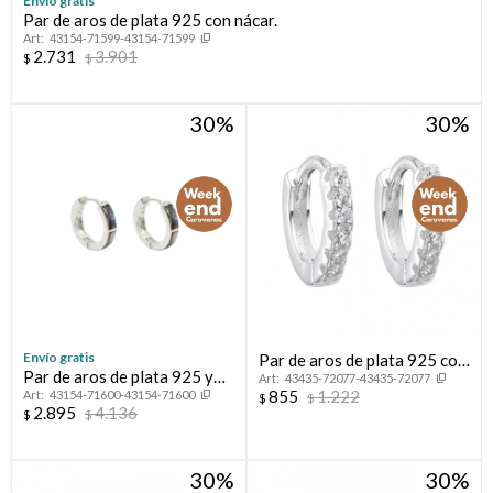
Envío gratis
Par de aros de plata 925 con nácar.
43154-71599-43154-71599
2.731
3.901
$
$
30
30
¡Sumate a la forma más ágil de comprar!
Envío gratis
Par de aros de plata 925 con
Comprá en 3 cuotas sin recargo o hasta en 12
Par de aros de plata 925 y
cuotas * ¡Solo con tu cédula!
43435-72077-43435-72077
circonias.
855
1.222
43154-71600-43154-71600
abalón.
$
$
* sujeto aprobación crediticia.
2.895
4.136
$
$
Verifica si estás calificado para comprar con Pago
Comprá ahora y Pagá
Después:
Después, hasta en 12
Estás calificado para comprar usando Pago
30
30
Cédula de identidad
Después.