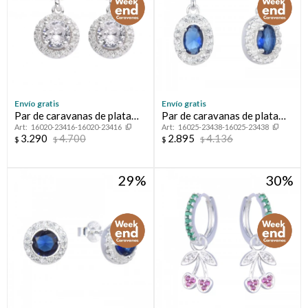
Envío gratis
Envío gratis
Par de caravanas de plata
Par de caravanas de plata
16020-23416-16020-23416
16025-23438-16025-23438
925 con circonias.
925 con circonias.
3.290
4.700
2.895
4.136
$
$
$
$
29
30