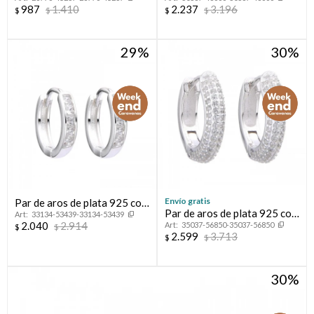
925 con circonia, OJO
baño de oro rosado con
987
1.410
2.237
3.196
$
$
$
$
TURCO.
circonias, HOJAS.
29
30
Envío gratis
Par de aros de plata 925 con
Par de aros de plata 925 con
33134-53439-33134-53439
circonias.
2.040
2.914
35037-56850-35037-56850
circonias.
$
$
2.599
3.713
$
$
30