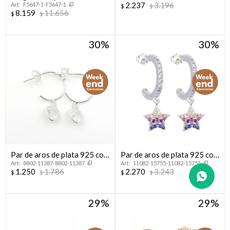
2.237
3.196
F5647-1-F5647-1
oro de 10 ktes DOCENTE
$
$
8.159
11.656
$
$
30
30
Par de aros de plata 925 con
Par de aros de plata 925 con
8802-11387-8802-11387
11082-15755-11082-15755
dije corazón.
circonias y dije.
1.250
1.786
2.270
3.243
$
$
$
$
29
29