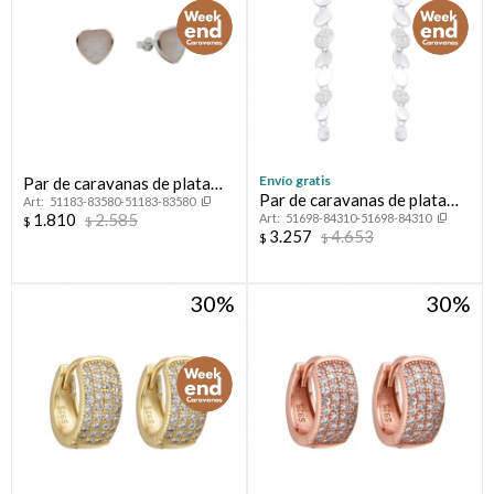
Envío gratis
Par de caravanas de plata
Par de caravanas de plata
51183-83580-51183-83580
925 con nácar, CORAZON.
1.810
2.585
51698-84310-51698-84310
925 con circonias.
$
$
3.257
4.653
$
$
30
30