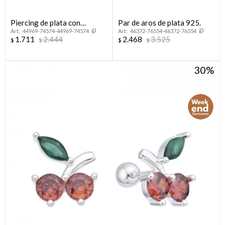
Piercing de plata con
Par de aros de plata 925.
44969-74574-44969-74574
46372-76554-46372-76554
circonia.
1.711
2.444
2.468
3.525
$
$
$
$
30