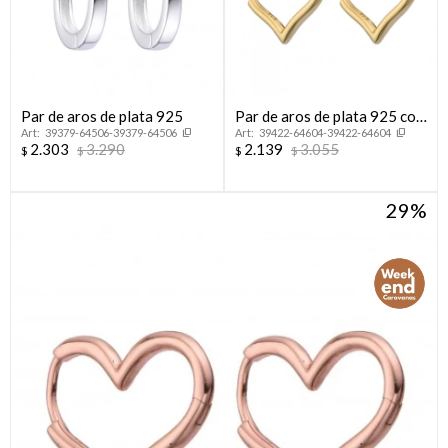
Par de aros de plata 925
Par de aros de plata 925 con
39379-64506-39379-64506
39422-64604-39422-64604
baño de oro amarillo,
2.303
3.290
2.139
3.055
$
$
$
$
CORAZON.
29