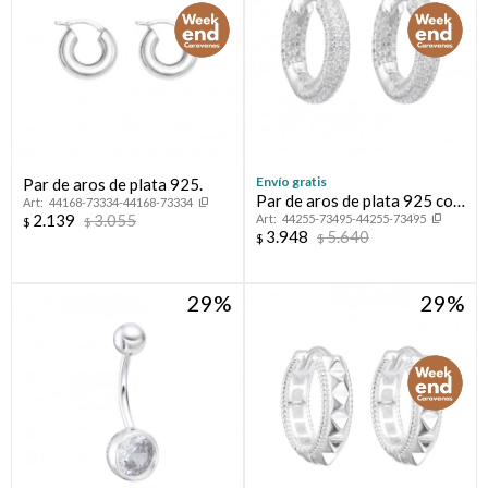
Envío gratis
Par de aros de plata 925.
Par de aros de plata 925 con
44168-73334-44168-73334
2.139
3.055
44255-73495-44255-73495
circonias.
$
$
3.948
5.640
$
$
29
29