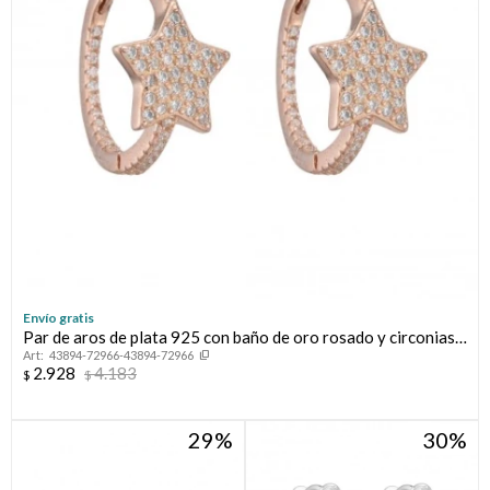
Envío gratis
Par de aros de plata 925 con baño de oro rosado y circonias,
43894-72966-43894-72966
ESTRELLA.
2.928
4.183
$
$
29
30