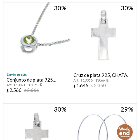
30
30
Envío gratis
Cruz de plata 925, CHATA.
Conjunto de plata 925
F13066-F13066
1.645
2.350
F13071-F13071
cadena y punto de luz
$
$
2.566
3.666
$
$
PERIDOTO
30
29