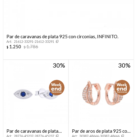
Par de caravanas de plata 925 con circonias, INFINITO.
21612-33291-21612-33291
1.250
1.786
$
$
30
30
Par de caravanas de plata
Par de aros de plata 925 con
28776-45237-28776-45237
30387-48666-30387-48666