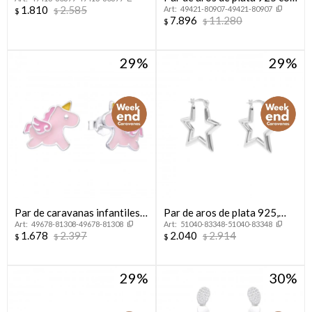
circonias.
1.810
2.585
49421-80907-49421-80907
circonias.
$
$
7.896
11.280
$
$
29
29
Par de caravanas infantiles
Par de aros de plata 925,
49678-81308-49678-81308
51040-83348-51040-83348
de plata 925, UNICORNIO.
ESTRELLA.
1.678
2.397
2.040
2.914
$
$
$
$
29
30