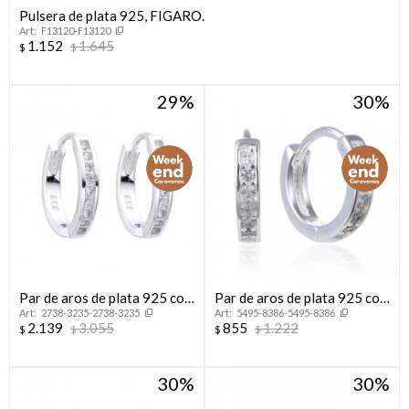
Pulsera de plata 925, FIGARO.
F13120-F13120
Compromiso
1.152
1.645
$
$
Día del niño
29
30
Par de aros de plata 925 con
Par de aros de plata 925 con
2738-3235-2738-3235
5495-8386-5495-8386
circonias.
circonias.
2.139
3.055
855
1.222
$
$
$
$
30
30