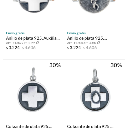
Envío gratis
Envío gratis
Anillo de plata 925, Auxiliar
Anillo de plata 925,
F13079-F13079
F13080-F13080
de Enfermería.
MEDICO.
3.224
4.606
3.224
4.606
$
$
$
$
30
30
Colgante de plata 925,
Colgante de plata 925,