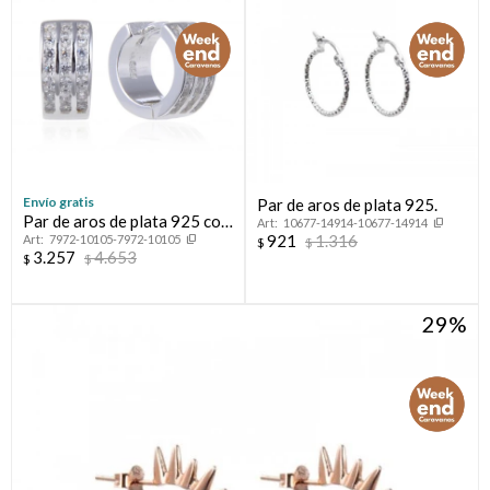
Envío gratis
Par de aros de plata 925.
Par de aros de plata 925 con
10677-14914-10677-14914
921
1.316
7972-10105-7972-10105
circonias.
$
$
3.257
4.653
$
$
29