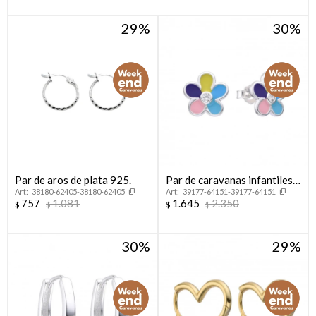
29
30
Par de aros de plata 925.
Par de caravanas infantiles
38180-62405-38180-62405
39177-64151-39177-64151
en plata 925, FLOR.
757
1.081
1.645
2.350
$
$
$
$
30
29