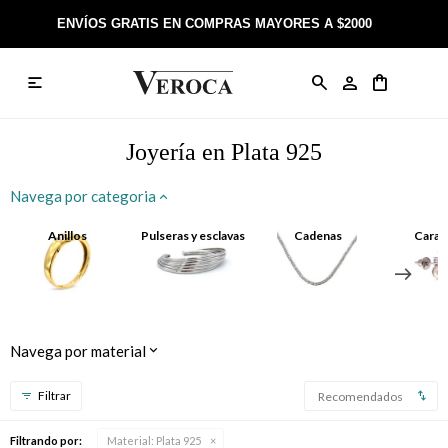
ENVÍOS GRATIS EN COMPRAS MAYORES A $2000

Anillos
Llaveros
Día de la Madre
Sobre Veroca Joyas
Como comprar on-line
Caravanas
Aniversario
Blog Veroca
Como pagar on-line
Joyería en Plata 925
Cadenas
Cumpleaños
Nuestra tienda
Envíos y Devoluciones
Navega por categoria
Rosarios
Bautismo
Trabaja con nosotros
Términos y condiciones
Anillos
Pulseras y esclavas
Cadenas
Carav
Colgantes
Boda
Contacto
Pulseras
Comunión
Navega por material
Alianzas
Confirmación
Recomendados
Tobilleras
Cumpleaños de 15
Filtrando por:
Material:
Plata 925