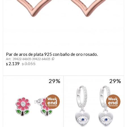
Par de aros de plata 925 con baño de oro rosado.
39422-64605-39422-64605
2.139
3.055
$
$
29
29