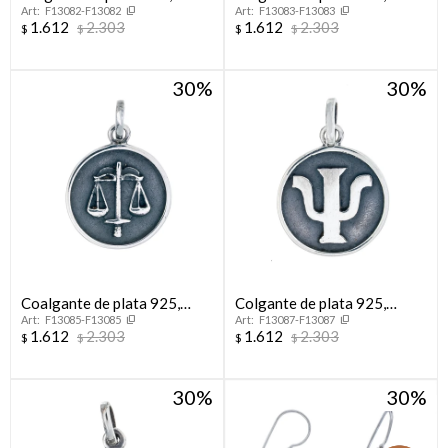
F13082-F13082
F13083-F13083
AUXILIAR DE
AUXILIAR DE SERVICIO.
1.612
2.303
1.612
2.303
$
$
$
$
ENFERMERÍA.
30
30
Coalgante de plata 925,
Colgante de plata 925,
F13085-F13085
F13087-F13087
ABOGACÍA.
SICOLOGÍA.
1.612
2.303
1.612
2.303
$
$
$
$
30
30