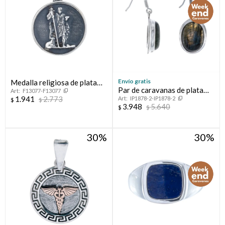
Envío gratis
Medalla religiosa de plata
Par de caravanas de plata
F13077-F13077
925, SAN JUAN BAUTISTA.
1.941
2.773
IP1878-2-IP1878-2
925 y calcedonia
$
$
3.948
5.640
$
$
30
30