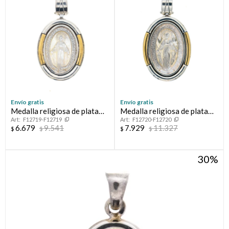
Envío gratis
Envío gratis
Medalla religiosa de plata
Medalla religiosa de plata
F12719-F12719
F12720-F12720
925, double en oro 18 ktes y
925, double en oro 18 ktes y
6.679
9.541
7.929
11.327
$
$
$
$
nácar, MILAGROSA.
nácar, MILAGROSA
30