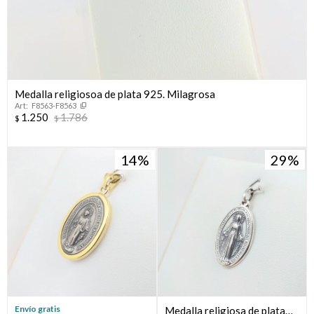
Medalla religiosoa de plata 925. Milagrosa
F8563-F8563
1.250
1.786
$
$
14
29
Envío gratis
Medalla religiosa de plata