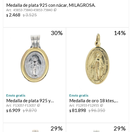
Medalla de plata 925 con nácar, MILAGROSA.
45853-75840-45853-75840
Compromiso
2.468
3.525
$
$
Día del niño
30
14
Envío gratis
Envío gratis
Medalla de plata 925 y
Medalla de oro 18 ktes,
F13057-F13057
F12955-F12955
double en oro 18 ktes.
MILAGROSA
6.909
9.870
81.898
96.350
$
$
$
$
29
29