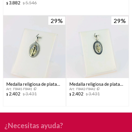
3.882
5.546
$
$
29
29
Medalla religiosa de plata
Medalla religiosa de plata
F8441-F8441
F8442-F8442
925 y double en oro 18 ktes.
925 con double en oro
2.402
3.431
2.402
3.431
$
$
$
$
18Ktes.
¿Necesitas ayuda?