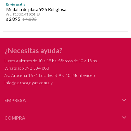
Celular
inconveniente, por cualquier duda contactanos
Por favor intenta nuevamente mas tarde.
Envío gratis
prefieras!
en
preguntas@pagodespues.com.uy
Medalla de plata 925 Religiosa
Compromiso
Elegí tus productos preferidos
F13051-F13051
Fecha de nacimiento
2.895
4.136
$
$
Elegís Pago Después como metodo de pago
Día del niño
* sujeto a aprobación crediticia. El monto disponible puede
variar por comercio
Día
Mes
Año
Continuar
¿Necesitas ayuda?
Lunes a viernes de 10 a 19 hs, Sábados de 10 a 18 hs.
Whatsapp 092 504 883
Av. Arocena 1571 Locales 8, 9 y 10, Montevideo
info@verocajoyas.com.uy
EMPRESA
COMPRA