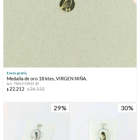
Envío gratis
Medalla de oro 18 ktes, VIRGEN NIÑA.
F8919-F8919
22.212
26.132
$
$
29
30