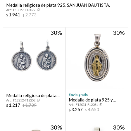
Medalla religiosa de plata 925, SAN JUAN BAUTISTA.
F13077-F13077
Compromiso
1.941
2.773
$
$
Día del niño
30
30
Envío gratis
Medalla religiosa de plata
Medalla de plata 925 y
F12252-F12252
925, ROSARIO DE SAN
1.217
1.739
F12031-F12031
double en oro 18 ktes,
$
$
NICOLAS.
3.257
4.653
$
$
MILAGROSA.
30
30