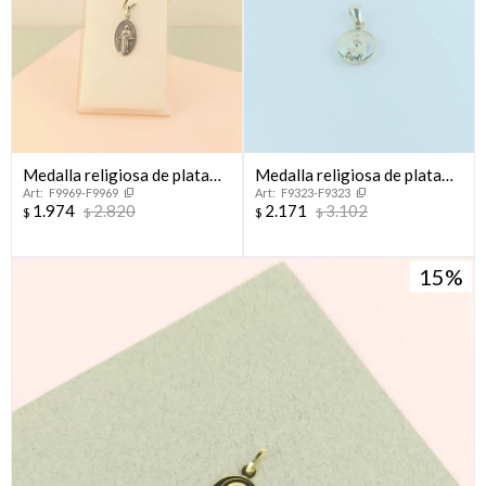
Medalla religiosa de plata
Medalla religiosa de plata
F9969-F9969
F9323-F9323
925, MILAGROSA.
925 y nácar, VIRGEN NIÑA.
1.974
2.820
2.171
3.102
$
$
$
$
15