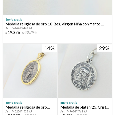
Envío gratis
Medalla religiosa de oro 18Ktes, Virgen Niña con manto,
F4447-F4447
diámetro 10mm.
19.376
22.795
$
$
14
29
Envío gratis
Envío gratis
Medalla religiosa de oro
Medalla de plata 925, Cristo
F4523-F4523
F4762-F4762
18Ktes y plata 925, Virgen
Antiguo grueso.