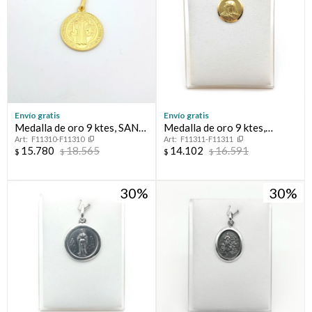
Envío gratis
Envío gratis
Medalla de oro 9 ktes, SAN
Medalla de oro 9 ktes,
F11310-F11310
F11311-F11311
BENITO.
VIRGEN MARIA.
15.780
18.565
14.102
16.591
$
$
$
$
30
30