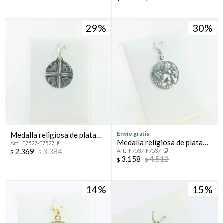
29
30
Envío gratis
Medalla religiosa de plata
Medalla religiosa de plata
F7527-F7527
925. Modelo, CUATRO
2.369
3.384
F7537-F7537
925, ANGEL SAN RAFAEL.
$
$
SACRAMENTOS.
3.158
4.512
$
$
14
15