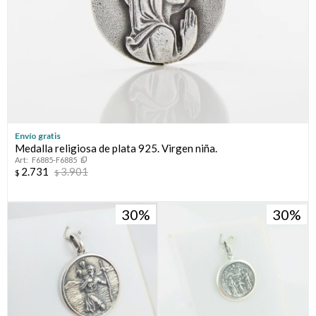
Envío gratis
Medalla religiosa de plata 925. Virgen niña.
F6885-F6885
2.731
3.901
$
$
30
30