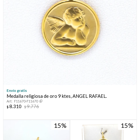
Envío gratis
Medalla religiosa de oro 9 ktes, ANGEL RAFAEL.
F11670-F11670
8.310
9.776
$
$
15
15