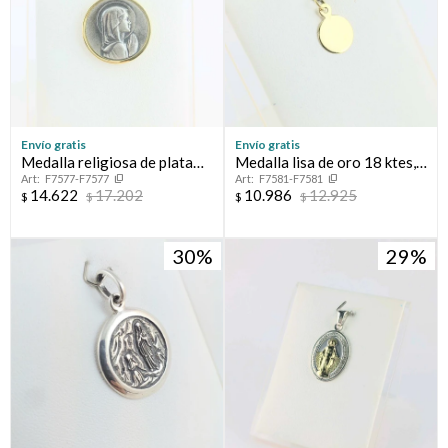
Envío gratis
Envío gratis
Medalla religiosa de plata
Medalla lisa de oro 18 ktes,
F7577-F7577
F7581-F7581
925 y oro 18 ktes, Virgen
10 mm.
14.622
17.202
10.986
12.925
$
$
$
$
Niña.
30
29