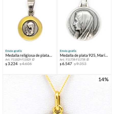
Envío gratis
Envío gratis
Medalla religiosa de plata
Medalla de plata 925, Maria
F11829-F11829
F11758-F11758
925 y double en oro 18 ktes,
y Lourdes.
3.224
4.606
6.547
9.353
$
$
$
$
VIRGEN NIÑA.
14