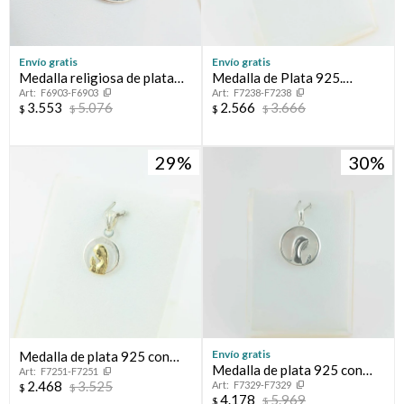
Envío gratis
Envío gratis
Medalla religiosa de plata
Medalla de Plata 925.
F6903-F6903
F7238-F7238
925, San Cristobal, diámetro
Sagrada Familia.
3.553
5.076
2.566
3.666
$
$
$
$
27mm.
29
30
Envío gratis
Medalla de plata 925 con
Medalla de plata 925 con
F7251-F7251
double de oro 18k y cristal.
2.468
3.525
F7329-F7329
nácar. Virgen niña.
$
$
Virgen niña.
4.178
5.969
$
$