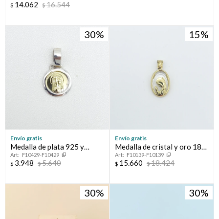
14.062
16.544
$
$
30
15
Envío gratis
Envío gratis
Medalla de plata 925 y
Medalla de cristal y oro 18
F10429-F10429
F10139-F10139
double en oro 18 ktes,
ktes, VIRGEN NIÑA.
3.948
5.640
15.660
18.424
$
$
$
$
VIRGEN NIÑA.
30
30