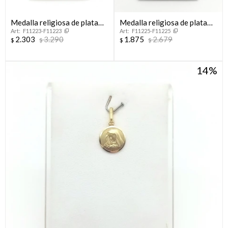
Medalla religiosa de plata
Medalla religiosa de plata
F11223-F11223
F11225-F11225
925, VIRGEN DE LA DULCE
925, VIRGEN DEL VERDUN.
2.303
3.290
1.875
2.679
$
$
$
$
ESPERA
14