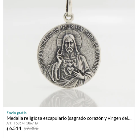
Envío gratis
Medalla religiosa escapulario (sagrado corazón y virgen del
F5867-F5867
carmen) de plata 925.
6.514
9.306
$
$