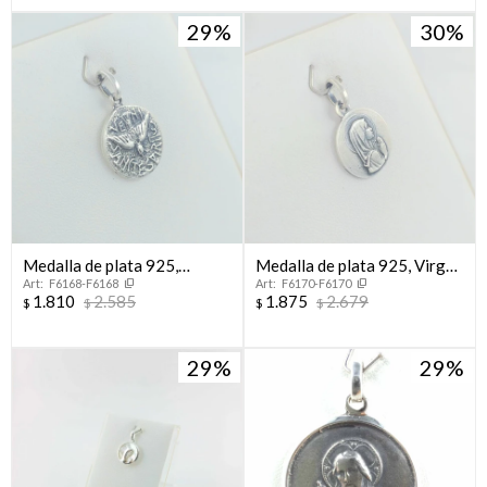
29
30
Medalla de plata 925,
Medalla de plata 925, Virgen
F6168-F6168
F6170-F6170
Espíritu Santo de 26 mm.
Niña.
1.810
2.585
1.875
2.679
$
$
$
$
29
29