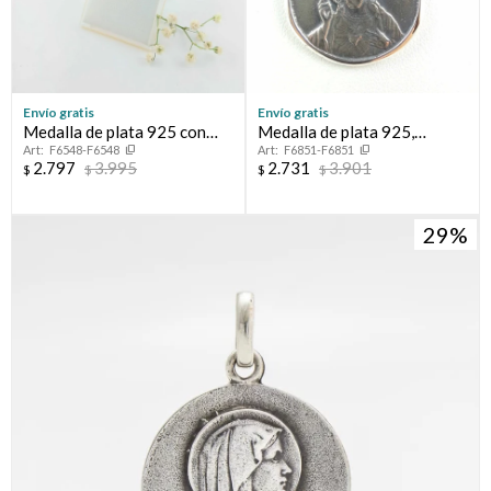
Envío gratis
Envío gratis
Medalla de plata 925 con
Medalla de plata 925,
F6548-F6548
F6851-F6851
nácar. Virgen niña.
escapulario, (Sagrado
2.797
3.995
2.731
3.901
$
$
$
$
Corazón y Virgen del
Carmen).
29