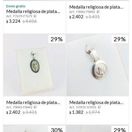
Envío gratis
Medalla religiosa de plata
Medalla religiosa de plata
F8441-F8441
925 y double en oro 18 ktes.
2.402
3.431
F7679-F7679
925, Virgen de Lourdes ,
$
$
3.224
4.606
$
$
diámetro 23mm.
29
29
Medalla religiosa de plata
Medalla religiosa de plata
F8442-F8442
N5951-N5951
925 con double en oro
925, Virgen Niña con manto,
2.402
3.431
1.382
1.974
$
$
$
$
18Ktes.
diámetro 16mm.
30
29