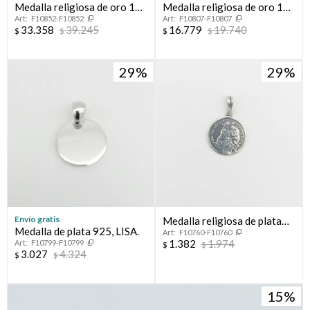
Medalla religiosa de oro 18
Medalla religiosa de oro 18
F10852-F10852
F10807-F10807
ktes, SAGRADO CORAZON
ktes y nácar, VIRGEN NIÑA.
33.358
39.245
16.779
19.740
$
$
$
$
29
29
Envío gratis
Medalla religiosa de plata
Medalla de plata 925, LISA.
F10760-F10760
925, Virgen de la Candelaria.
1.382
1.974
F10799-F10799
$
$
3.027
4.324
$
$
15