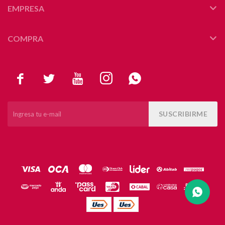
EMPRESA
COMPRA





SUSCRIBIRME