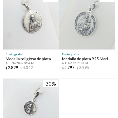
Envío gratis
Envío gratis
Medalla religiosa de plata
Medalla de plata 925 Maria
N6034-N6034
f6167-f6167
925, Sagrado Corazón de
del Rosario de San Nicolas.
2.829
4.042
2.797
3.995
$
$
$
$
Jesús, diámetro 23mm.
30