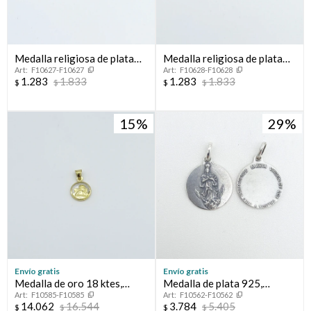
Medalla religiosa de plata
Medalla religiosa de plata
F10627-F10627
F10628-F10628
925, COMUNION VARON.
92, COMUNION NIÑA.
1.283
1.833
1.283
1.833
$
$
$
$
15
29
Envío gratis
Envío gratis
Medalla de oro 18 ktes,
Medalla de plata 925,
F10585-F10585
F10562-F10562
cristal, ANGEL SAN RAFAEL.
VIRGEN DE LOS 33.
14.062
16.544
3.784
5.405
$
$
$
$