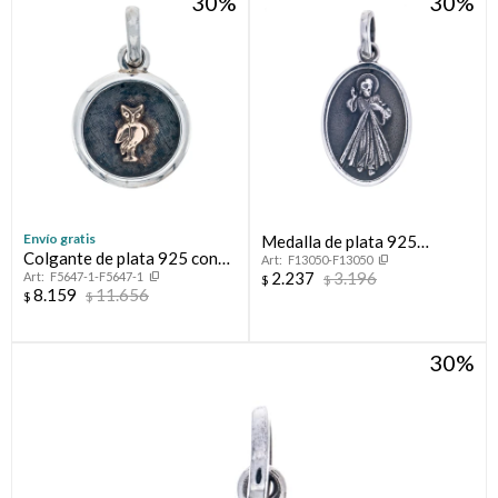
30
30
Envío gratis
Medalla de plata 925
Colgante de plata 925 con
F13050-F13050
Religiosa
2.237
3.196
F5647-1-F5647-1
oro de 10 ktes DOCENTE
$
$
8.159
11.656
$
$
30