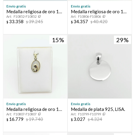
Envío gratis
Envío gratis
Medalla religiosa de oro 18
Medalla religiosa de oro 18
F10852-F10852
F10806-F10806
ktes, SAGRADO CORAZON
ktes y cristal, VIRGEN NIÑA.
33.358
39.245
34.357
40.420
$
$
$
$
15
29
Envío gratis
Envío gratis
Medalla religiosa de oro 18
Medalla de plata 925, LISA.
F10807-F10807
F10799-F10799
ktes y nácar, VIRGEN NIÑA.
16.779
19.740
3.027
4.324
$
$
$
$