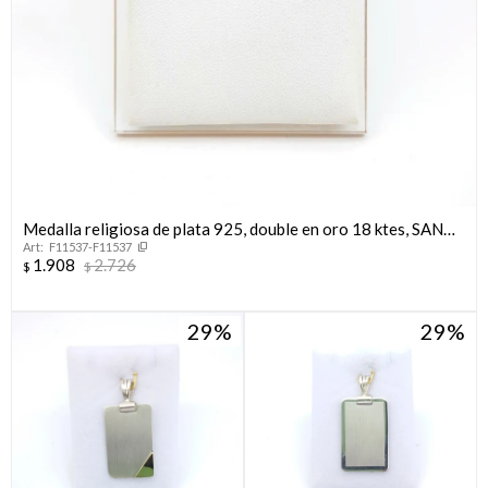
Medalla religiosa de plata 925, double en oro 18 ktes, SAN
F11537-F11537
BENITO.
1.908
2.726
$
$
29
29