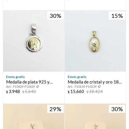
30
15
Envío gratis
Envío gratis
Medalla de plata 925 y
Medalla de cristal y oro 18
F10429-F10429
F10139-F10139
double en oro 18 ktes,
ktes, VIRGEN NIÑA.
3.948
5.640
15.660
18.424
$
$
$
$
VIRGEN NIÑA.
29
30