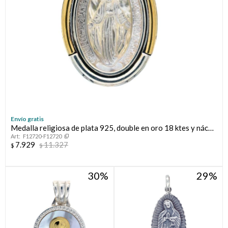
Envío gratis
Medalla religiosa de plata 925, double en oro 18 ktes y nácar,
F12720-F12720
MILAGROSA
7.929
11.327
$
$
30
29