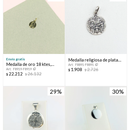
Envío gratis
Medalla religiosa de plata
Medalla de oro 18 ktes,
F8891-F8891
925, Sagrada Familia.
1.908
2.726
F8919-F8919
VIRGEN NIÑA.
$
$
22.212
26.132
$
$
29
30