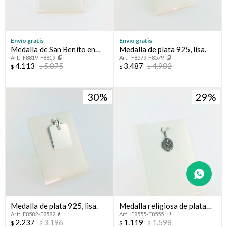
Envío gratis
Envío gratis
Medalla de San Benito en
Medalla de plata 925, lisa.
F8819-F8819
F8579-F8579
plata 925.
4.113
5.875
3.487
4.982
$
$
$
$
30
29
Medalla de plata 925, lisa.
Medalla religiosa de plata
F8582-F8582
F8555-F8555
925. Espíritu Santo
2.237
3.196
1.119
1.598
$
$
$
$