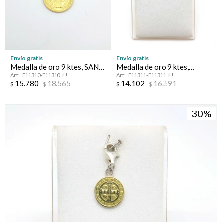
Envío gratis
Envío gratis
Medalla de oro 9 ktes, SAN
Medalla de oro 9 ktes,
F11310-F11310
F11311-F11311
BENITO.
VIRGEN MARIA.
15.780
18.565
14.102
16.591
$
$
$
$
30