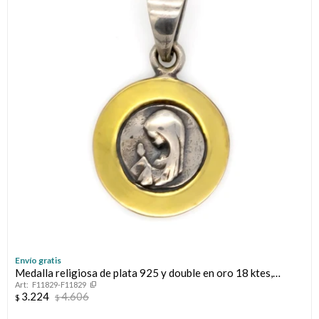
Envío gratis
Medalla religiosa de plata 925 y double en oro 18 ktes,
F11829-F11829
VIRGEN NIÑA.
3.224
4.606
$
$