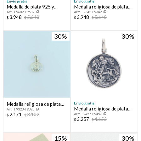
Envío gratis
Envío gratis
Medalla de plata 925 y
Medalla religiosa de plata
F9682-F9682
F9342-F9342
double en oro 18 ktes.
925 y double en oro 18 ktes,
3.948
5.640
3.948
5.640
$
$
$
$
MILAGROSA.B
30
30
Envío gratis
Medalla religiosa de plata
Medalla religiosa de plata
F9323-F9323
925 y nácar, VIRGEN NIÑA.
2.171
3.102
F9457-F9457
925, SAN JORGE
$
$
3.257
4.653
$
$
15
30