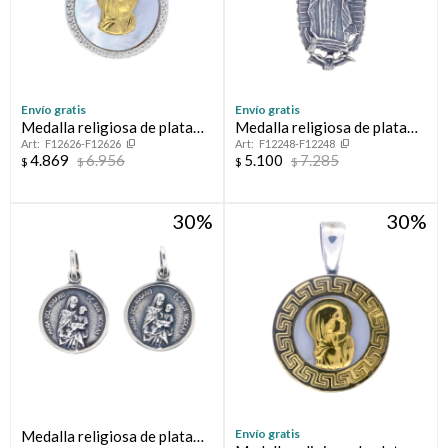
Envío gratis
Envío gratis
Medalla religiosa de plata
Medalla religiosa de plata
F12626-F12626
F12248-F12248
925, double en oro 18 ktes y
925, GUADALUPE.
4.869
6.956
5.100
7.285
$
$
$
$
nácar, VIRGEN MARIA.
30
30
Envío gratis
Medalla religiosa de plata