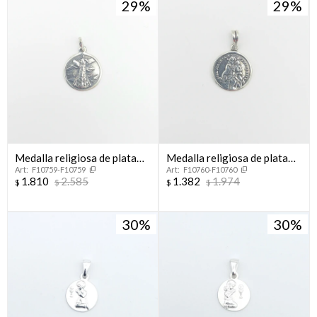
29
29
Medalla religiosa de plata
Medalla religiosa de plata
F10759-F10759
F10760-F10760
925, Virgen Del Loreto.
925, Virgen de la Candelaria.
1.810
2.585
1.382
1.974
$
$
$
$
30
30