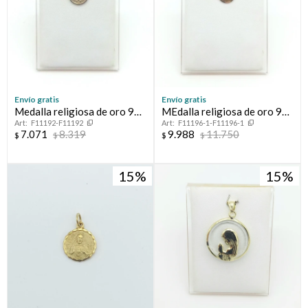
Envío gratis
Envío gratis
Medalla religiosa de oro 9
MEdalla religiosa de oro 9
F11192-F11192
F11196-1-F11196-1
ktes, SAN BENITO.
ktes, VIRGEN MARIA.
7.071
8.319
9.988
11.750
$
$
$
$
15
15