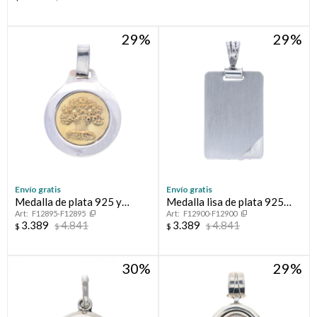
29
29
Envío gratis
Envío gratis
Medalla de plata 925 y
Medalla lisa de plata 925
F12895-F12895
F12900-F12900
double en oro 18 ktes,
para grabar
3.389
4.841
3.389
4.841
$
$
$
$
ARBOL DE LA VIDA
30
29