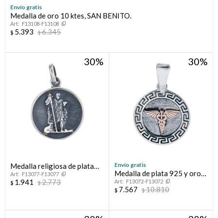
Envío gratis
Medalla de oro 10 ktes, SAN BENITO.
Compromiso
F13108-F13108
5.393
6.345
$
$
Día del niño
30
30
Envío gratis
Medalla religiosa de plata
Medalla de plata 925 y oro
F13077-F13077
925, SAN JUAN BAUTISTA.
1.941
2.773
F13072-F13072
10 ktes, MEDICINA.
$
$
7.567
10.810
$
$