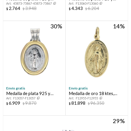
45873-75867-45873-75867
F13060-F13060
nácar, SAN BENITO.
double en oro 18 ktes, SAN
2.764
3.948
4.343
6.204
$
$
$
$
BENITO.
30
14
Envío gratis
Envío gratis
Medalla de plata 925 y
Medalla de oro 18 ktes,
F13057-F13057
F12955-F12955
double en oro 18 ktes.
MILAGROSA
6.909
9.870
81.898
96.350
$
$
$
$
29