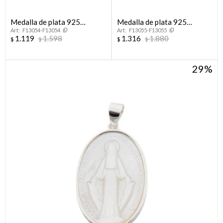
Medalla de plata 925
Medalla de plata 925
F13054-F13054
F13055-F13055
Arenada
Arenada
1.119
1.598
1.316
1.880
$
$
$
$
29