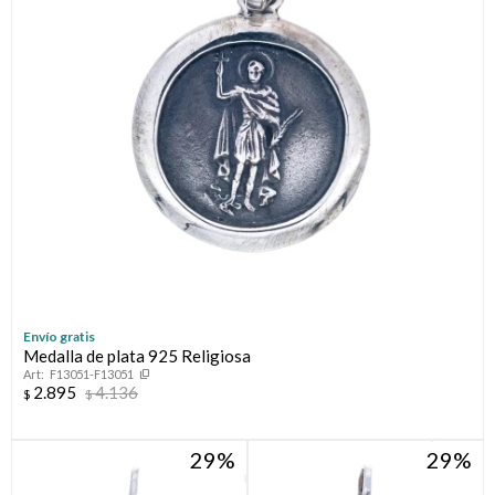
Envío gratis
Medalla de plata 925 Religiosa
F13051-F13051
2.895
4.136
$
$
29
29