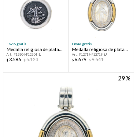
Envío gratis
Envío gratis
Medalla religiosa de plata
Medalla religiosa de plata
F12804-F12804
F12719-F12719
925, VIRGEN DEL LORETO.
925, double en oro 18 ktes y
3.586
5.123
6.679
9.541
$
$
$
$
nácar, MILAGROSA.
29