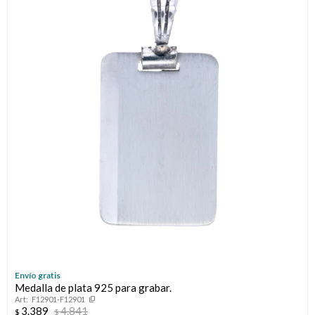
Envío gratis
Medalla de plata 925 para grabar.
F12901-F12901
3.389
4.841
$
$