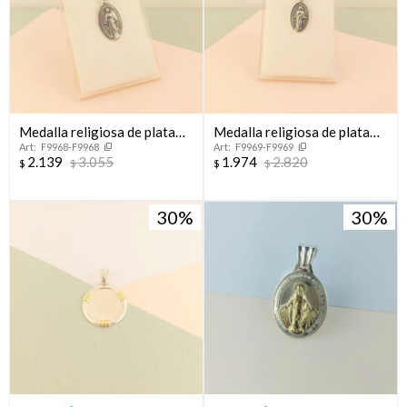
Medalla religiosa de plata
Medalla religiosa de plata
F9968-F9968
F9969-F9969
925, MILAGROSA.
925, MILAGROSA.
2.139
3.055
1.974
2.820
$
$
$
$
30
30