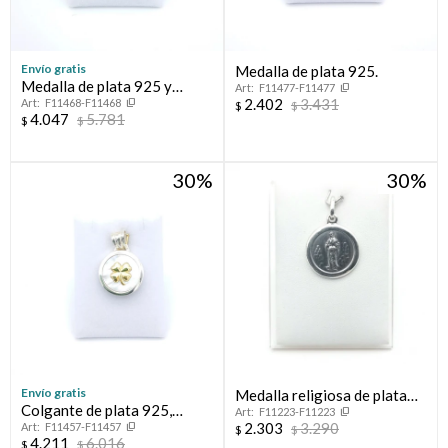
Envío gratis
Medalla de plata 925.
Medalla de plata 925 y
F11477-F11477
2.402
3.431
F11468-F11468
double en oro 18 ktes.
$
$
4.047
5.781
$
$
30
30
Envío gratis
Medalla religiosa de plata
Colgante de plata 925,
F11223-F11223
925, VIRGEN DE LA DULCE
2.303
3.290
F11457-F11457
double en oro 18 ktes y
$
$
ESPERA
4.211
6.016
$
$