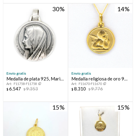
30
14
Envío gratis
Envío gratis
Medalla de plata 925, Maria
Medalla religiosa de oro 9
F11758-F11758
F11670-F11670
y Lourdes.
ktes, ANGEL RAFAEL.
6.547
9.353
8.310
9.776
$
$
$
$
15
15