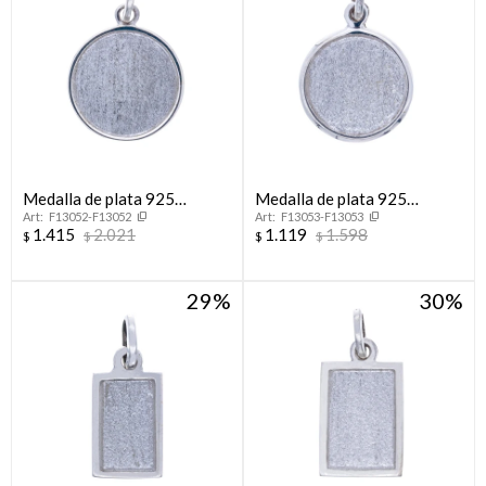
Medalla de plata 925
Medalla de plata 925
F13052-F13052
F13053-F13053
Arenada
Arenada
1.415
2.021
1.119
1.598
$
$
$
$
29
30