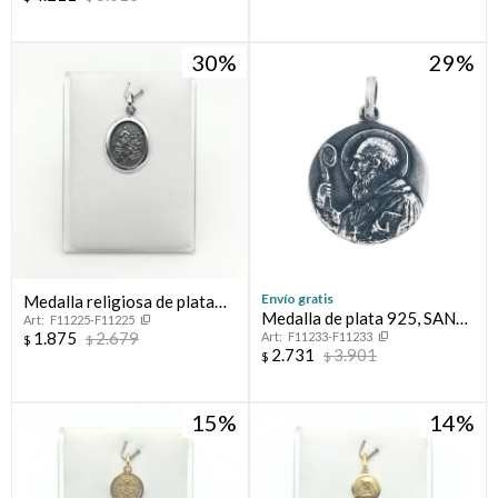
nácar, TREBOL.
30
29
Envío gratis
Medalla religiosa de plata
Medalla de plata 925, SAN
F11225-F11225
925, VIRGEN DEL VERDUN.
1.875
2.679
F11233-F11233
BENITO.
$
$
2.731
3.901
$
$
15
14