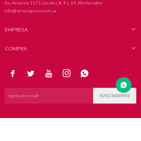
Av. Arocena 1571 Locales 8, 9 y 10, Montevideo
info@verocajoyas.com.uy
Compromiso
Día del niño
EMPRESA
COMPRA





SUSCRIBIRME