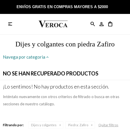
ENVÍOS GRATIS EN COMPRAS MAYORES A $2000

Anillos
Llaveros
Día de la Madre
Sobre Veroca Joyas
Como comprar on-line
Caravanas
Aniversario
Blog Veroca
Como pagar on-line
Dijes y colgantes con piedra Zafiro
Cadenas
Cumpleaños
Nuestra tienda
Envíos y Devoluciones
Navega por categoria
Rosarios
Bautismo
Trabaja con nosotros
Términos y condiciones
NO SE HAN RECUPERADO PRODUCTOS
Colgantes
Boda
Contacto
¡Lo sentimos! No hay productos en esta sección.
Inténtalo nuevamente con otros criterios de filtrado o busca en otras
Pulseras
Comunión
secciones de nuestro catálogo.
Alianzas
Confirmación
Quitar filtros
Filtrando por:
Dijes y colgantes
Piedra:
Zafiro
Tobilleras
Cumpleaños de 15