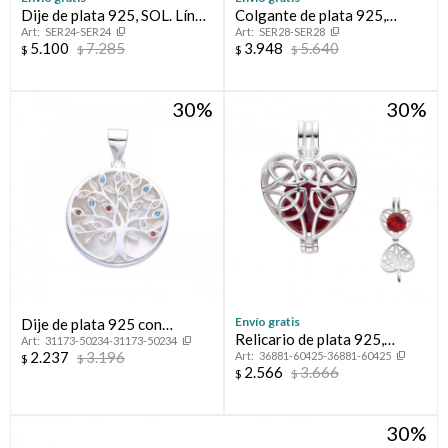
Dije de plata 925, SOL. Línea
Colgante de plata 925,
SER24-SER24
SER28-SER28
FLORESSER.
URUGUAY.
5.100
7.285
3.948
5.640
$
$
$
$
30
30
Envío gratis
Dije de plata 925 con
Relicario de plata 925,
31173-50234-31173-50234
cironias y nácar, ÁRBOL DE
2.237
3.196
36881-60425-36881-60425
CORAZÓN.
$
$
LA VIDA.
2.566
3.666
$
$
30