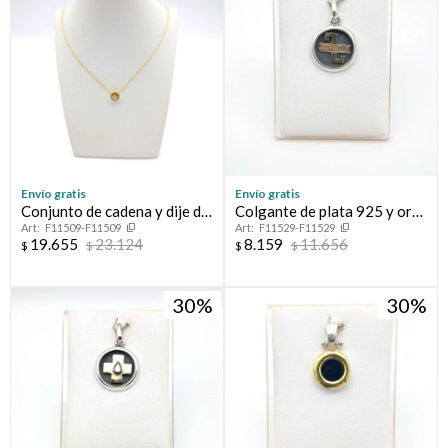
Envío gratis
Envío gratis
Conjunto de cadena y dije de
Colgante de plata 925 y oro
F11509-F11509
F11529-F11529
oro 18 ktes con circonia,
10 ktes, ESCRIBANO.
19.655
23.124
8.159
11.656
$
$
$
$
PUNTO DE LUZ.
30
30