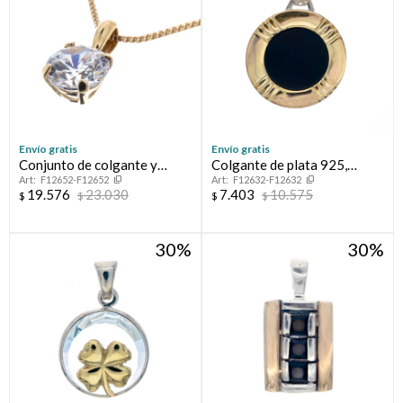
Envío gratis
Envío gratis
Conjunto de colgante y
Colgante de plata 925,
F12652-F12652
F12632-F12632
cadena de oro 9 ktes. con
double en oro 18 ktes y onix.
19.576
23.030
7.403
10.575
$
$
$
$
circonia.
30
30