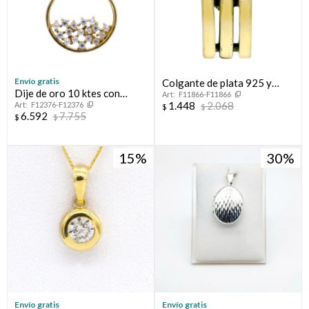
Envío gratis
Colgante de plata 925 y
Dije de oro 10 ktes con
F11866-F11866
double en oro 18 ktes.
1.448
2.068
F12376-F12376
circonias.
$
$
6.592
7.755
$
$
15
30
Envío gratis
Envío gratis