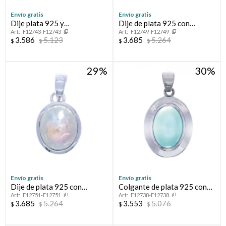
Envío gratis
Envío gratis
Dije plata 925 y
Dije de plata 925 con
F12743-F12743
F12749-F12749
LABRADORITA
CUARZO ROSA
3.586
5.123
3.685
5.264
$
$
$
$
29
30
Envío gratis
Envío gratis
Dije de plata 925 con
Colgante de plata 925 con
F12751-F12751
F12738-F12738
PIEDRA DE LA LUNA
calcedonia.
3.685
5.264
3.553
5.076
$
$
$
$