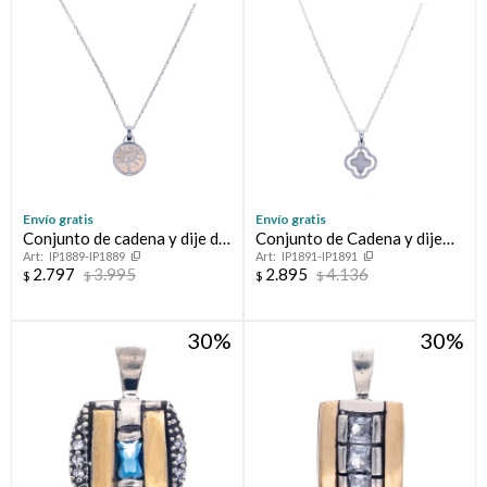
Envío gratis
Envío gratis
Conjunto de cadena y dije de
Conjunto de Cadena y dije
IP1889-IP1889
IP1891-IP1891
plata 925 con nácar, ARBOL
con circonia FLOR
2.797
3.995
2.895
4.136
$
$
$
$
DE LA VIDA
30
30