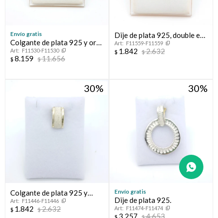
Envío gratis
Dije de plata 925, double en
Colgante de plata 925 y oro
F11559-F11559
oro 18 ktes y nácar.
1.842
2.632
F11530-F11530
10 ktes, AUXILIAR DE
$
$
8.159
11.656
$
$
SERVICIO.
30
30
Envío gratis
Colgante de plata 925 y
Dije de plata 925.
F11446-F11446
double en oro 18 ktes
1.842
2.632
F11474-F11474
$
$
pasante.
3.257
4.653
$
$