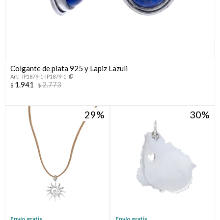
Colgante de plata 925 y Lapiz Lazuli
IP1879-1-IP1879-1
1.941
2.773
$
$
29
30
Envío gratis
Envío gratis