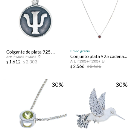
Envío gratis
Colgante de plata 925,
Conjunto plata 925 cadena y
F13087-F13087
SICOLOGÍA.
1.612
2.303
F13069-F13069
punto de luz GRANATE
$
$
2.566
3.666
$
$
30
30