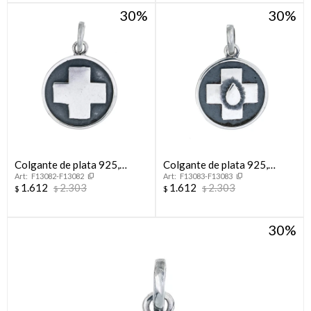
30
30
Colgante de plata 925,
Colgante de plata 925,
F13082-F13082
F13083-F13083
AUXILIAR DE
AUXILIAR DE SERVICIO.
1.612
2.303
1.612
2.303
$
$
$
$
ENFERMERÍA.
30