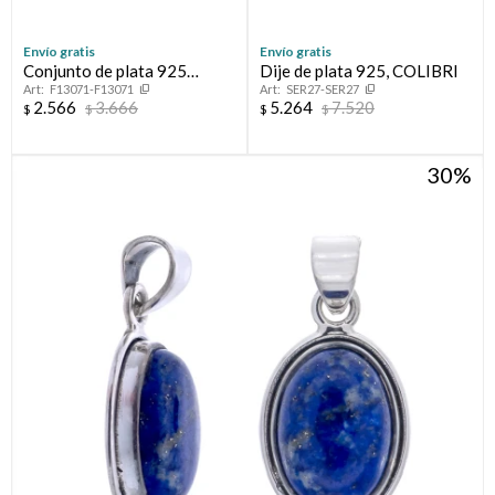
Envío gratis
Envío gratis
Conjunto de plata 925
Dije de plata 925, COLIBRI
F13071-F13071
SER27-SER27
cadena y punto de luz
2.566
3.666
5.264
7.520
$
$
$
$
PERIDOTO
30