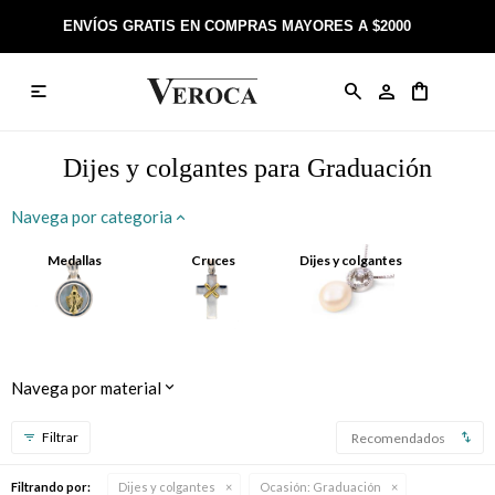
ENVÍOS GRATIS EN COMPRAS MAYORES A $2000

Anillos
Llaveros
Día de la Madre
Sobre Veroca Joyas
Como comprar on-line
Caravanas
Aniversario
Blog Veroca
Como pagar on-line
Dijes y colgantes para Graduación
Cadenas
Cumpleaños
Nuestra tienda
Envíos y Devoluciones
Navega por categoria
Rosarios
Bautismo
Trabaja con nosotros
Términos y condiciones
Medallas
Cruces
Dijes y colgantes
Colgantes
Boda
Contacto
Pulseras
Comunión
Navega por material
Alianzas
Confirmación
Recomendados
Tobilleras
Cumpleaños de 15
Filtrando por:
Dijes y colgantes
Ocasión:
Graduación