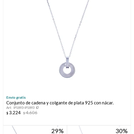
Envío gratis
Conjunto de cadena y colgante de plata 925 con nácar.
IP1893-IP1893
3.224
4.606
$
$
29
30