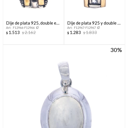
Dije de plata 925, double en
Dije de plata 925 y double en
F12966-F12966
F12967-F12967
oro 18 ktes y circonias.
oro 18 ktes con circonias
1.513
2.162
1.283
1.833
$
$
$
$
30