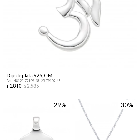
Dije de plata 925, OM.
48125-79109-48125-79109
1.810
2.585
$
$
29
30