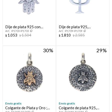
Dije de plata 925 con
Dije de plata 925,
IP1703-IP1703
IP1709-IP1709
circonias, MANO DE
Psicología.
1.053
1.504
1.810
2.585
$
$
$
$
FATIMA.
30
29
Envío gratis
Envío gratis
Colgante de Plata y Oro ;
Colgante de plata 925,
F12683-F12683
F12684-F12684