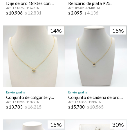
Dije de oro 18 ktes con
Relicario de plata 925.
F11676-F11676
IP1481-IP1481
circonia.
10.906
12.831
2.895
4.136
$
$
$
$
14
15
Envío gratis
Envío gratis
Conjunto de colgante y
Conjunto de cadena de oro
F11322-F11322
F11307-F11307
cadena de oro 10 ktes,
18 ktes y colgante, PUNTO
13.783
16.215
15.780
18.565
$
$
$
$
PUNTO DE LUZ.
DE LUZ.
15
30