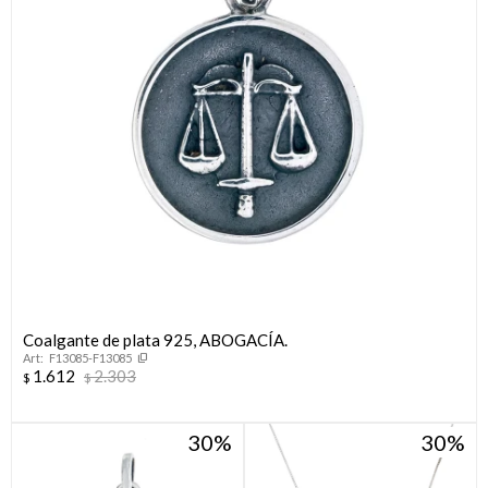
Coalgante de plata 925, ABOGACÍA.
F13085-F13085
1.612
2.303
$
$
30
30