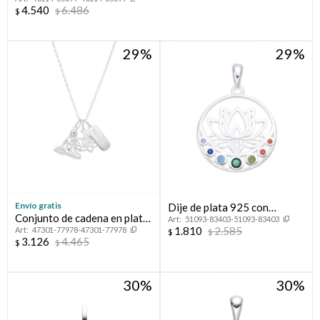
4.540
6.486
$
$
29
29
Envío gratis
Dije de plata 925 con
Conjunto de cadena en plata
51093-83403-51093-83403
circonias, FLOR DE LOTO.
1.810
2.585
47301-77978-47301-77978
925 y dijes, NAMASTE.
$
$
3.126
4.465
$
$
30
30