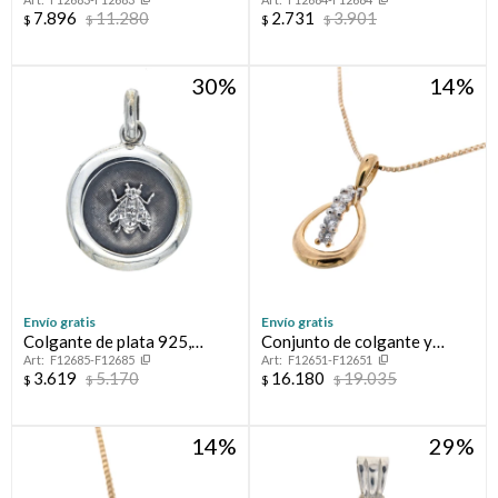
MAESTRA
MAESTRA.
7.896
11.280
2.731
3.901
$
$
$
$
30
14
Envío gratis
Envío gratis
Colgante de plata 925,
Conjunto de colgante y
F12685-F12685
F12651-F12651
MAESTRA
cadena de oro 9 ktes con
3.619
5.170
16.180
19.035
$
$
$
$
circonias.
14
29