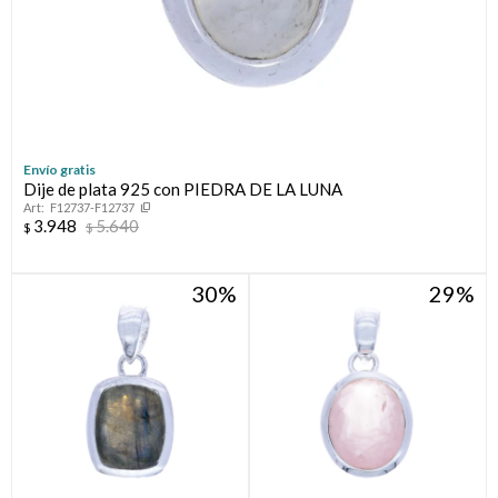
Envío gratis
Dije de plata 925 con PIEDRA DE LA LUNA
F12737-F12737
3.948
5.640
$
$
30
29