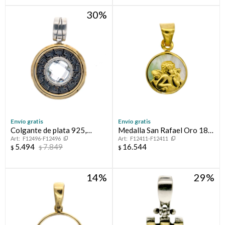
30
Envío gratis
Envío gratis
Colgante de plata 925,
Medalla San Rafael Oro 18
F12496-F12496
F12411-F12411
double en oro 18 ktes y
ktes y Nácar
5.494
7.849
16.544
$
$
$
circonias.
14
29