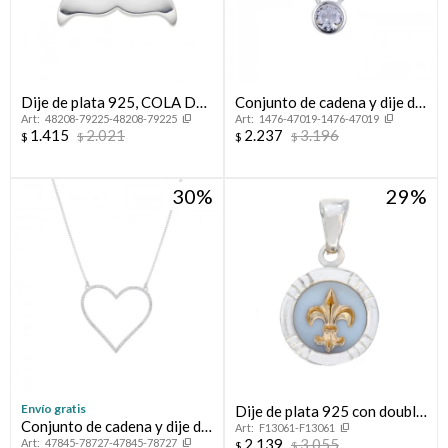
Dije de plata 925, COLA DE
Conjunto de cadena y dije de
48208-79225-48208-79225
1476-47019-1476-47019
BALLENA.
plata 925 rodinada, PUNTO
1.415
2.021
2.237
3.196
$
$
$
$
DE LUZ.
30
29
Envío gratis
Dije de plata 925 con double
Conjunto de cadena y dije de
F13061-F13061
de oro 18 ktes y nácar, FLOR
2.139
3.055
47845-78727-47845-78727
plata 925 con circonias,
$
$