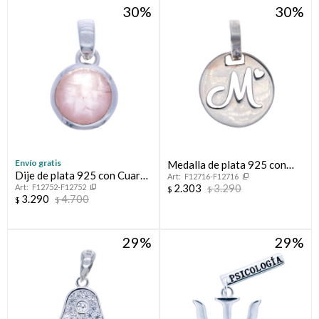
30
30
Envío gratis
Medalla de plata 925 con
Dije de plata 925 con Cuarzo
F12716-F12716
letra.
2.303
3.290
F12752-F12752
rosa.
$
$
3.290
4.700
$
$
29
29