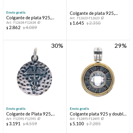
Envío gratis
Colgante de plata 925,
Colgante de plata 925,
F12623-F12623
double en oro 18 ktes y
1.645
2.350
F12634-F12634
double en oro 18 ktes y
$
$
circonias.
2.862
4.089
$
$
cristal, TREBOL.
30
29
Envío gratis
Envío gratis
Colgante de Plata 925,
Colgante plata 925 y double
F12591-F12591
F12495-F12495
MEDICINA
en oro 18 ktes con circonias.
3.191
4.559
5.100
7.285
$
$
$
$