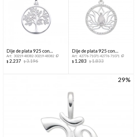
Dije de plata 925 con
Dije de plata 925 con
30219-48382-30219-48382
42776-71071-42776-71071
circonias, ÁRBOL DE LA
circonias, FLOR DE LOTO.
2.237
3.196
1.283
1.833
$
$
$
$
VIDA.
29