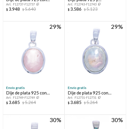
F12737-F12737
F12743-F12743
PIEDRA DE LA LUNA
LABRADORITA
3.948
5.640
3.586
5.123
$
$
$
$
29
29
Envío gratis
Envío gratis
Dije de plata 925 con
Dije de plata 925 con
F12749-F12749
F12751-F12751
CUARZO ROSA
PIEDRA DE LA LUNA
3.685
5.264
3.685
5.264
$
$
$
$
30
30