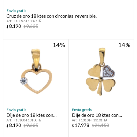
Envío gratis
Compromiso
Cruz de oro 18 ktes con circonias, reversible.
F13097-F13097
8.190
9.635
$
Día del niño
$
14
14
Envío gratis
Envío gratis
Dije de oro 18 ktes con
Dije de oro 18 ktes con
F13100-F13100
F13101-F13101
circonia, CORAZÓN
circonias, TRÉBOL.
8.190
9.635
17.978
21.150
$
$
$
$
CALADO.