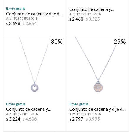
Envío gratis
Conjunto de cadena y
Conjunto de cadena y dije de
IP1892-IP1892
colgante de plata 925, COLA
2.468
3.525
IP1890-IP1890
plata 925 con nácar y
$
$
DE BALLENA.
2.698
3.854
$
$
circonia.
30
29
Envío gratis
Envío gratis
Conjunto de cadena y
Conjunto de cadena y dije de
IP1893-IP1893
IP1889-IP1889
colgante de plata 925 con
plata 925 con nácar, ARBOL
3.224
4.606
2.797
3.995
$
$
$
$
nácar.
DE LA VIDA