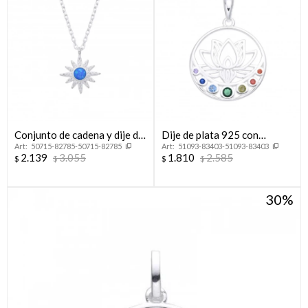
Conjunto de cadena y dije de
Dije de plata 925 con
50715-82785-50715-82785
51093-83403-51093-83403
plata 925, SOL.
circonias, FLOR DE LOTO.
2.139
3.055
1.810
2.585
$
$
$
$
30