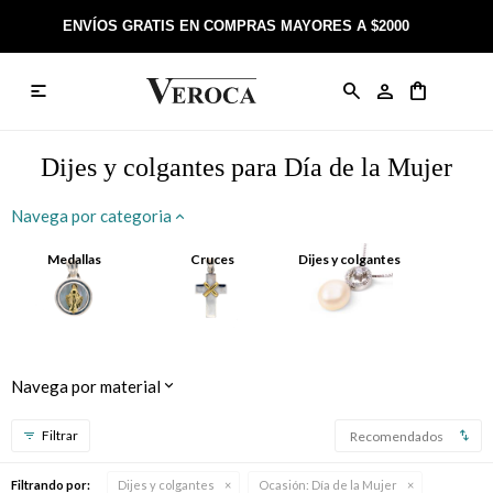
ENVÍOS GRATIS EN COMPRAS MAYORES A $2000

Anillos
Llaveros
Día de la Madre
Sobre Veroca Joyas
Como comprar on-line
Caravanas
Aniversario
Blog Veroca
Como pagar on-line
Dijes y colgantes para Día de la Mujer
Cadenas
Cumpleaños
Nuestra tienda
Envíos y Devoluciones
Navega por categoria
Rosarios
Bautismo
Trabaja con nosotros
Términos y condiciones
Medallas
Cruces
Dijes y colgantes
Colgantes
Boda
Contacto
Pulseras
Comunión
Navega por material
Alianzas
Confirmación
Recomendados
Tobilleras
Cumpleaños de 15
Filtrando por:
Dijes y colgantes
Ocasión:
Día de la Mujer