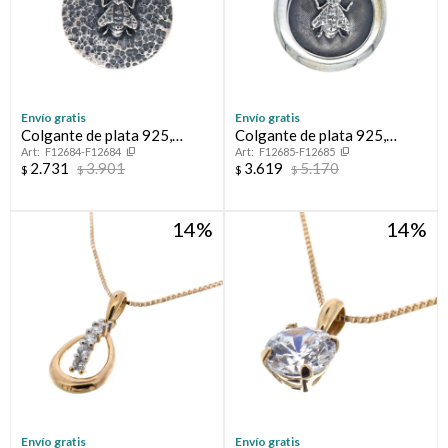
Envío gratis
Envío gratis
Colgante de plata 925,
Colgante de plata 925,
F12684-F12684
F12685-F12685
MAESTRA.
MAESTRA
2.731
3.901
3.619
5.170
$
$
$
$
14
14
Envío gratis
Envío gratis