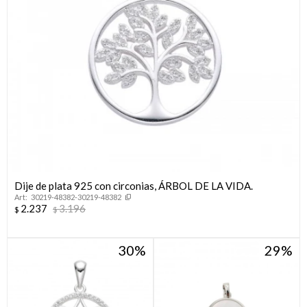
Dije de plata 925 con circonias, ÁRBOL DE LA VIDA.
30219-48382-30219-48382
2.237
3.196
$
$
30
29