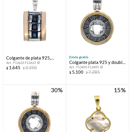
Envío gratis
Colgante de plata 925,
Colgante plata 925 y double
F12623-F12623
double en oro 18 ktes y
1.645
2.350
F12495-F12495
en oro 18 ktes con circonias.
$
$
circonias.
5.100
7.285
$
$
30
15