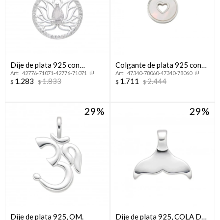
Dije de plata 925 con
Colgante de plata 925 con
42776-71071-42776-71071
47340-78060-47340-78060
circonias, FLOR DE LOTO.
nácar, CORAZÓN.
1.283
1.833
1.711
2.444
$
$
$
$
29
29
Dije de plata 925, OM.
Dije de plata 925, COLA DE