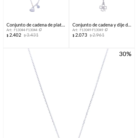
Conjunto de cadena de plata
Conjunto de cadena y dije de
F13044-F13044
F13049-F13049
925 con dijes, AMOR.
plata 925 rodinado,
2.402
3.431
2.073
2.961
$
$
$
$
TREBOL.
30