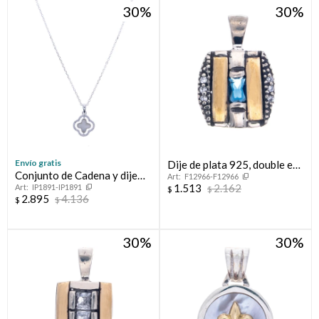
30
30
Envío gratis
Dije de plata 925, double en
Conjunto de Cadena y dije
F12966-F12966
oro 18 ktes y circonias.
1.513
2.162
IP1891-IP1891
con circonia FLOR
$
$
2.895
4.136
$
$
30
30