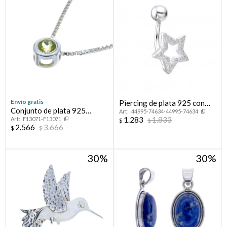
Envío gratis
Piercing de plata 925 con
Conjunto de plata 925
44995-74634-44995-74634
circonias, ESTRELLA.
1.283
1.833
F13071-F13071
cadena y punto de luz
$
$
2.566
3.666
$
$
PERIDOTO
30
30