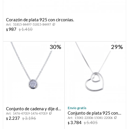
Corazón de plata 925 con circonias.
51815-84497-51815-84497
987
1.410
$
$
30
29
¡Sumate a la forma más ágil de comprar!
Comprá en 3 cuotas sin recargo o hasta en 12
cuotas * ¡Solo con tu cédula!
* sujeto aprobación crediticia.
Envío gratis
Conjunto de cadena y dije de
Conjunto de plata 925 con
1476-47019-1476-47019
Verifica si estás calificado para comprar con Pago
plata 925 rodinada, PUNTO
Comprá ahora y Pagá
2.237
3.196
15041-22006-15041-22006
dije, AMORE MIO.
Después:
$
$
DE LUZ.
3.784
5.405
Después, hasta en 12
Estás calificado para comprar usando Pago
$
$
Cédula de identidad
Después.