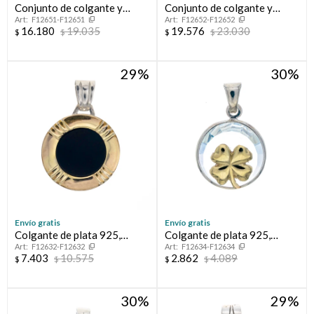
Conjunto de colgante y
Conjunto de colgante y
F12651-F12651
F12652-F12652
cadena de oro 9 ktes con
cadena de oro 9 ktes. con
16.180
19.035
19.576
23.030
$
$
$
$
circonias.
circonia.
29
30
Envío gratis
Envío gratis
Colgante de plata 925,
Colgante de plata 925,
F12632-F12632
F12634-F12634
double en oro 18 ktes y onix.
double en oro 18 ktes y
7.403
10.575
2.862
4.089
$
$
$
$
cristal, TREBOL.
30
29