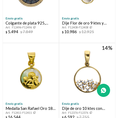
Envío gratis
Envío gratis
Colgante de plata 925,
Dije Flor de oro 9 ktes y
F12496-F12496
F12408-F12408
double en oro 18 ktes y
NACAR
5.494
7.849
10.986
12.925
$
$
$
$
circonias.
14
Envío gratis
Envío gratis
Medalla San Rafael Oro 18
Dije de oro 10 ktes con
F12411-F12411
F12376-F12376
ktes y Nácar
circonias.
16.544
6.592
7.755
$
$
$