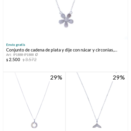
Envío gratis
Conjunto de cadena de plata y dije con nácar y circonias,
IP1888-IP1888
TRÉBOL.
2.500
3.572
$
$
29
29