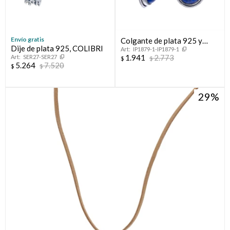
Envío gratis
Colgante de plata 925 y
Dije de plata 925, COLIBRI
IP1879-1-IP1879-1
Lapiz Lazuli
1.941
2.773
SER27-SER27
$
$
5.264
7.520
$
$
29