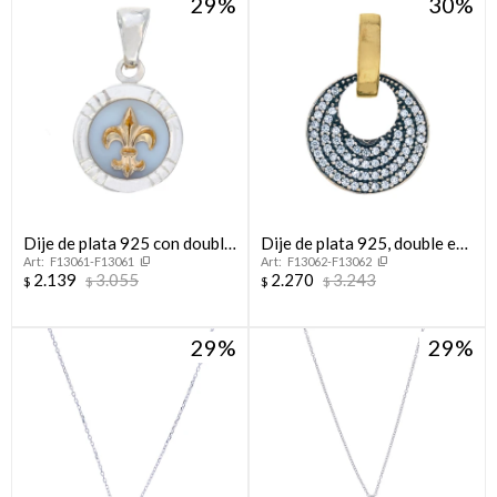
29
30
Dije de plata 925 con double
Dije de plata 925, double en
F13061-F13061
F13062-F13062
de oro 18 ktes y nácar, FLOR
oro 18 ktes y circonias.
2.139
3.055
2.270
3.243
$
$
$
$
DE LIS
29
29