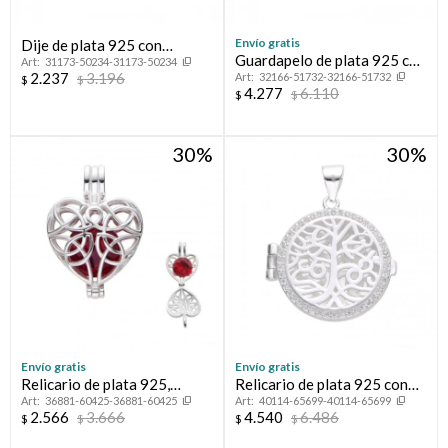
Envío gratis
Dije de plata 925 con
Guardapelo de plata 925 con
31173-50234-31173-50234
cironias y nácar, ÁRBOL DE
2.237
3.196
32166-51732-32166-51732
circonias, ÁRBOL DE LA
$
$
LA VIDA.
4.277
6.110
$
$
VIDA.
30
30
Envío gratis
Envío gratis
Relicario de plata 925,
Relicario de plata 925 con
36881-60425-36881-60425
40114-65699-40114-65699
CORAZÓN.
circonias, ÁRBOL DE LA
2.566
3.666
4.540
6.486
$
$
$
$
VIDA.