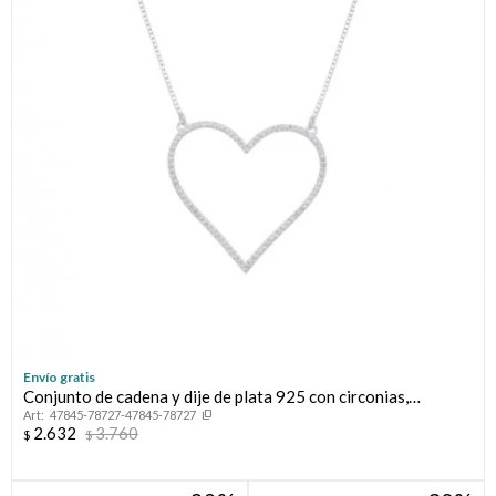
Envío gratis
Conjunto de cadena y dije de plata 925 con circonias,
47845-78727-47845-78727
CORAZON CALADO.
2.632
3.760
$
$