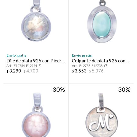
Envío gratis
Envío gratis
Dije de plata 925 con Piedra
Colgante de plata 925 con
F12754-F12754
F12738-F12738
de la Luna
calcedonia.
3.290
4.700
3.553
5.076
$
$
$
$
30
30