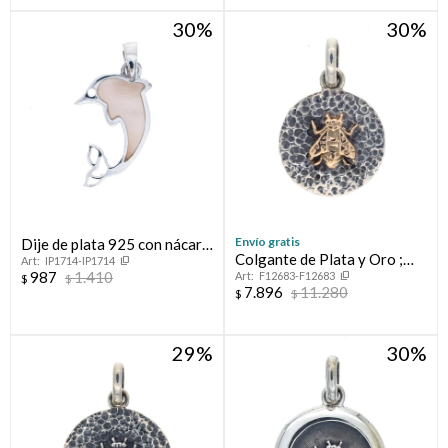
30
30
Envío gratis
Dije de plata 925 con nácar,
Colgante de Plata y Oro ;
IP1714-IP1714
DELFIN.
987
1.410
F12683-F12683
MAESTRA
$
$
7.896
11.280
$
$
29
30