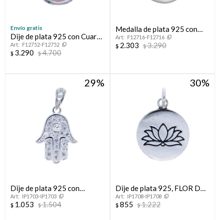
Envío gratis
Medalla de plata 925 con
Dije de plata 925 con Cuarzo
F12716-F12716
letra.
2.303
3.290
F12752-F12752
rosa.
$
$
3.290
4.700
$
$
29
30
Dije de plata 925 con
Dije de plata 925, FLOR DE
IP1703-IP1703
IP1708-IP1708
circonias, MANO DE
LOTO
1.053
1.504
855
1.222
$
$
$
$
FATIMA.