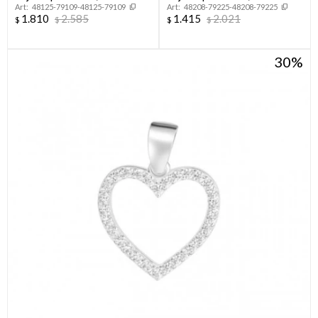
48125-79109-48125-79109
48208-79225-48208-79225
BALLENA.
1.810
2.585
1.415
2.021
$
$
$
$
30