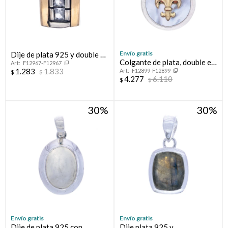
Envío gratis
Dije de plata 925 y double en
Colgante de plata, double en
F12967-F12967
oro 18 ktes con circonias
1.283
1.833
F12899-F12899
oro 18 ktes y nácar, FLOR
$
$
4.277
6.110
$
$
DE LIS
30
30
Envío gratis
Envío gratis
Dije de plata 925 con
Dije plata 925 y