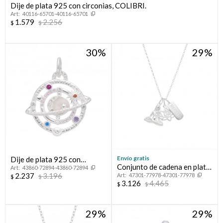
Dije de plata 925 con circonias, COLIBRI.
40116-65701-40116-65701
1.579
2.256
$
$
30
29
Envío gratis
Dije de plata 925 con
Conjunto de cadena en plata
43860-72894-43860-72894
circonias, PLANETA.
2.237
3.196
47301-77978-47301-77978
925 y dijes, NAMASTE.
$
$
3.126
4.465
$
$
29
29