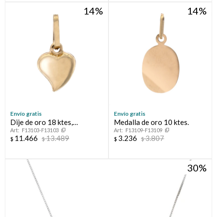
14
14
Envío gratis
Envío gratis
Dije de oro 18 ktes,
Medalla de oro 10 ktes.
F13103-F13103
F13109-F13109
CORAZÓN.
11.466
13.489
3.236
3.807
$
$
$
$
30