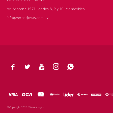
Av. Arocena 1571 Locales 8, 9 y 10, Montevideo
info@verocajoyas.com.uy





© Copyright 2026 / Veroca Joyas