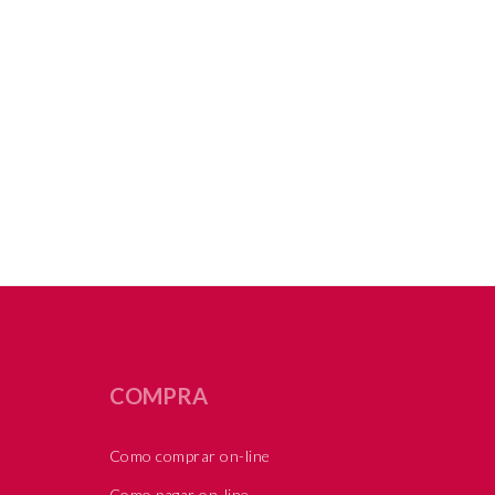
COMPRA
Como comprar on-line
Como pagar on-line