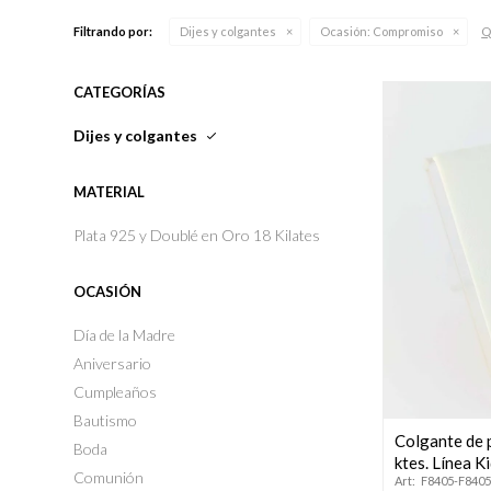
Q
Filtrando por:
Dijes y colgantes
Ocasión:
Compromiso
CATEGORÍAS
Dijes y colgantes
MATERIAL
Plata 925 y Doublé en Oro 18 Kilates
OCASIÓN
Día de la Madre
Aniversario
Cumpleaños
Bautismo
Colgante de 
Boda
ktes. Línea Ki
Comunión
F8405-F840