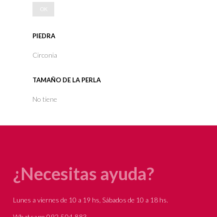
OK
PIEDRA
Circonia
TAMAÑO DE LA PERLA
No tiene
¿Necesitas ayuda?
Lunes a viernes de 10 a 19 hs, Sábados de 10 a 18 hs.
Whatsapp 092 504 883