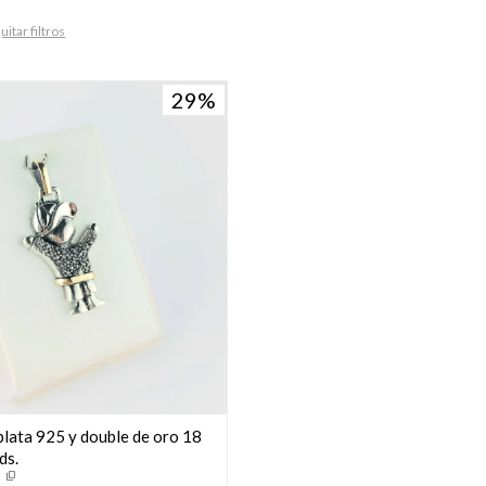
uitar filtros
29
plata 925 y double de oro 18
ds.
5