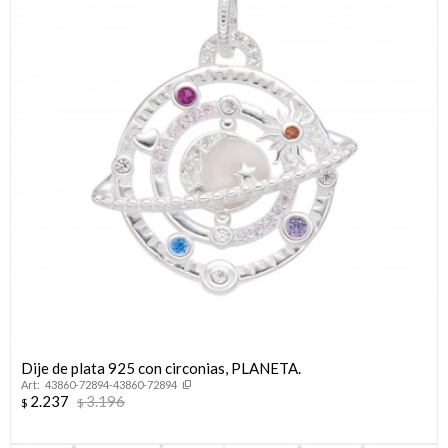
Dije de plata 925 con circonias, PLANETA.
43860-72894-43860-72894
2.237
3.196
$
$