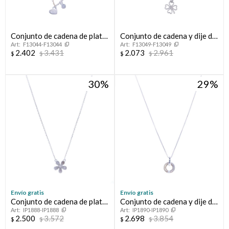
Conjunto de cadena de plata
Conjunto de cadena y dije de
F13044-F13044
F13049-F13049
925 con dijes, AMOR.
plata 925 rodinado,
2.402
3.431
2.073
2.961
$
$
$
$
TREBOL.
30
29
Envío gratis
Envío gratis
Conjunto de cadena de plata
Conjunto de cadena y dije de
IP1888-IP1888
IP1890-IP1890
y dije con nácar y circonias,
plata 925 con nácar y
2.500
3.572
2.698
3.854
$
$
$
$
TRÉBOL.
circonia.