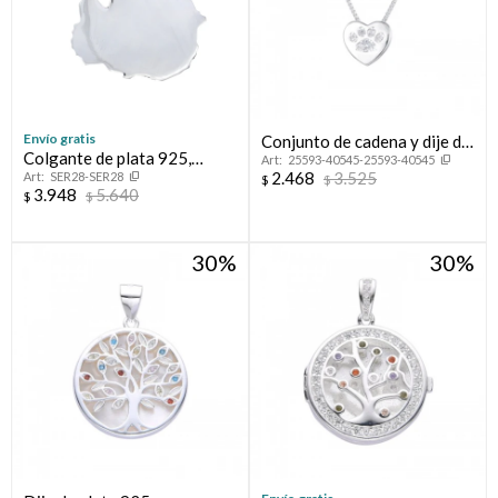
Envío gratis
Conjunto de cadena y dije de
Colgante de plata 925,
25593-40545-25593-40545
plata 925 con circonias,
2.468
3.525
SER28-SER28
URUGUAY.
$
$
HUELLITA.
3.948
5.640
$
$
30
30