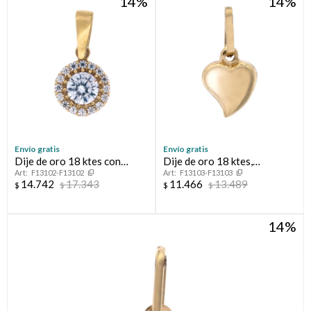
14
14
Envío gratis
Envío gratis
Dije de oro 18 ktes con
Dije de oro 18 ktes,
F13102-F13102
F13103-F13103
circonias.
CORAZÓN.
14.742
17.343
11.466
13.489
$
$
$
$
14