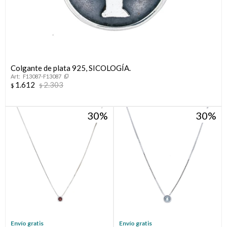
Colgante de plata 925, SICOLOGÍA.
F13087-F13087
1.612
2.303
$
$
30
30
Envío gratis
Envío gratis