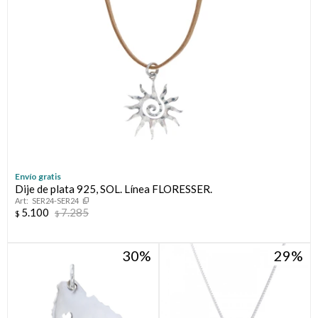
Envío gratis
Dije de plata 925, SOL. Línea FLORESSER.
SER24-SER24
5.100
7.285
$
$
30
29