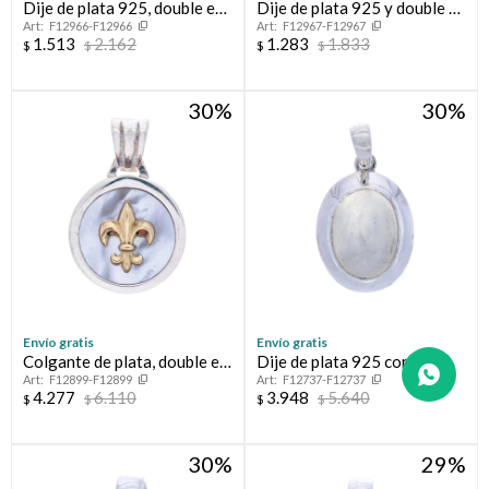
Dije de plata 925, double en
Dije de plata 925 y double en
F12966-F12966
F12967-F12967
oro 18 ktes y circonias.
oro 18 ktes con circonias
1.513
2.162
1.283
1.833
$
$
$
$
30
30
Envío gratis
Envío gratis
Colgante de plata, double en
Dije de plata 925 con
F12899-F12899
F12737-F12737
oro 18 ktes y nácar, FLOR
PIEDRA DE LA LUNA
4.277
6.110
3.948
5.640
$
$
$
$
DE LIS
30
29