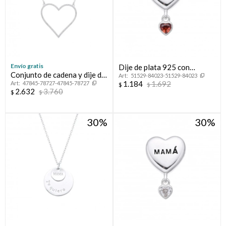
Envío gratis
Dije de plata 925 con
Conjunto de cadena y dije de
51529-84023-51529-84023
circonia, CORAZON
1.184
1.692
47845-78727-47845-78727
plata 925 con circonias,
$
$
PASANTE.
2.632
3.760
$
$
CORAZON CALADO.
30
30