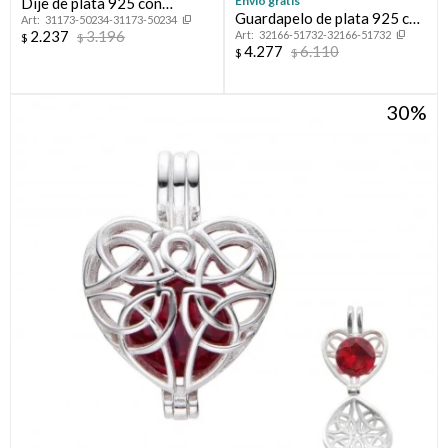
Envío gratis
Dije de plata 925 con
Guardapelo de plata 925 con
31173-50234-31173-50234
cironias y nácar, ÁRBOL DE
2.237
3.196
32166-51732-32166-51732
circonias, ÁRBOL DE LA
$
$
LA VIDA.
4.277
6.110
$
$
VIDA.
30