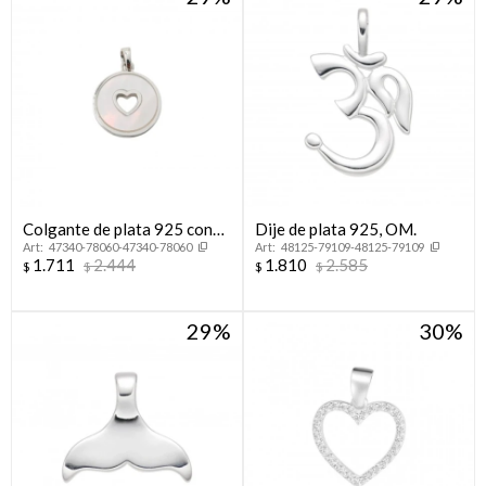
Colgante de plata 925 con
Dije de plata 925, OM.
47340-78060-47340-78060
48125-79109-48125-79109
nácar, CORAZÓN.
1.711
2.444
1.810
2.585
$
$
$
$
29
30