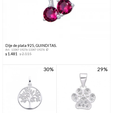
Dije de plata 925, GUINDITAS.
13347-19276-13347-19276
1.481
2.115
$
$
30
29