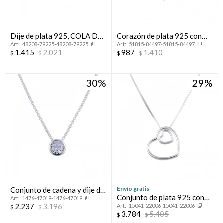
Dije de plata 925, COLA DE
Corazón de plata 925 con
48208-79225-48208-79225
51815-84497-51815-84497
BALLENA.
circonias.
1.415
2.021
987
1.410
$
$
$
$
30
29
Envío gratis
Conjunto de cadena y dije de
Conjunto de plata 925 con
1476-47019-1476-47019
plata 925 rodinada, PUNTO
2.237
3.196
15041-22006-15041-22006
dije, AMORE MIO.
$
$
DE LUZ.
3.784
5.405
$
$