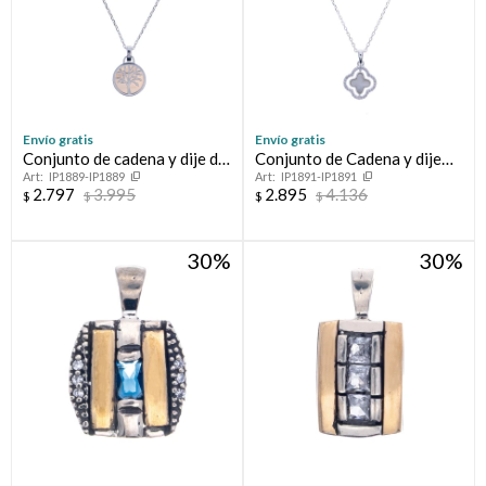
Envío gratis
Envío gratis
Conjunto de cadena y dije de
Conjunto de Cadena y dije
IP1889-IP1889
IP1891-IP1891
plata 925 con nácar, ARBOL
con circonia FLOR
2.797
3.995
2.895
4.136
$
$
$
$
DE LA VIDA
30
30