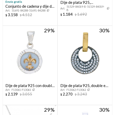
Envío gratis
Dije de plata 925,
Conjunto de cadena y dije de
51529-84019-B-51529-84019-
CORAZON PASANTE.
B
51691-84288-51691-84288
plata 95 , TE AMO MAMÁ.
1.184
1.692
3.158
4.512
$
$
$
$
29
30
Dije de plata 925 con double
Dije de plata 925, double en
F13061-F13061
F13062-F13062
de oro 18 ktes y nácar, FLOR
oro 18 ktes y circonias.
2.139
3.055
2.270
3.243
$
$
$
$
DE LIS
29
30