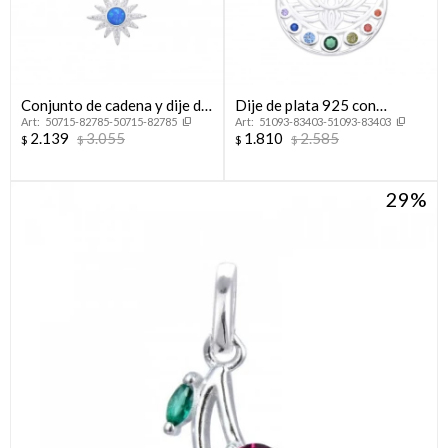
Conjunto de cadena y dije de
Dije de plata 925 con
50715-82785-50715-82785
51093-83403-51093-83403
plata 925, SOL.
circonias, FLOR DE LOTO.
2.139
3.055
1.810
2.585
$
$
$
$
29