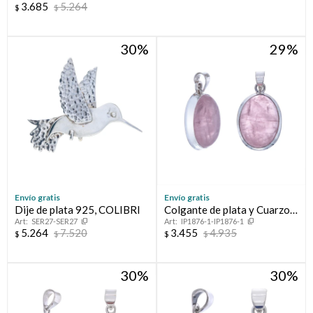
3.685
5.264
$
$
30
29
Envío gratis
Envío gratis
Dije de plata 925, COLIBRI
Colgante de plata y Cuarzo
SER27-SER27
IP1876-1-IP1876-1
Rosa
5.264
7.520
3.455
4.935
$
$
$
$
30
30