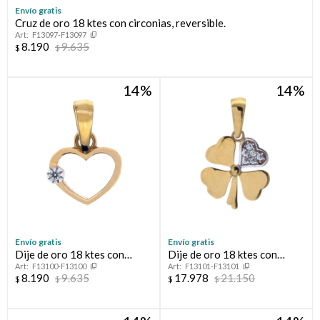
Envío gratis
Cruz de oro 18 ktes con circonias, reversible.
Compromiso
F13097-F13097
8.190
9.635
$
$
Día del niño
14
14
Envío gratis
Envío gratis
Dije de oro 18 ktes con
Dije de oro 18 ktes con
F13100-F13100
F13101-F13101
circonia, CORAZÓN
circonias, TRÉBOL.
8.190
9.635
17.978
21.150
$
$
$
$
CALADO.