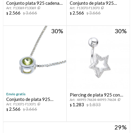
Conjunto plata 925 cadena y
Conjunto de plata 925
F13069-F13069
F13070-F13070
punto de luz GRANATE
cadena y punto de luz
2.566
3.666
2.566
3.666
$
$
$
$
TOPACIO CELESTE
30
30
Envío gratis
Piercing de plata 925 con
Conjunto de plata 925
44995-74634-44995-74634
circonias, ESTRELLA.
1.283
1.833
F13071-F13071
cadena y punto de luz
$
$
2.566
3.666
$
$
PERIDOTO
29