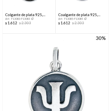
Colgante de plata 925,
Coalgante de plata 925,
F13083-F13083
F13085-F13085
AUXILIAR DE SERVICIO.
ABOGACÍA.
1.612
2.303
1.612
2.303
$
$
$
$
30