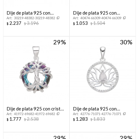
Dije de plata 925 con
Dije de plata 925 con
30219-48382-30219-48382
40474-66309-40474-66309
circonias, ÁRBOL DE LA
circonias, HUELLITA.
2.237
3.196
1.053
1.504
$
$
$
$
VIDA.
29
30
Dije de plata 925 con cristal,
Dije de plata 925 con
41972-69682-41972-69682
42776-71071-42776-71071
ÁRBOL DE LA VIDA.
circonias, FLOR DE LOTO.
1.777
2.538
1.283
1.833
$
$
$
$
29
29