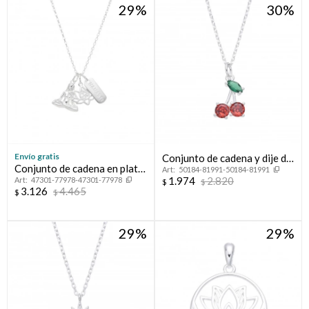
29
30
Envío gratis
Conjunto de cadena y dije de
Conjunto de cadena en plata
50184-81991-50184-81991
plata 925 con circonias,
1.974
2.820
47301-77978-47301-77978
925 y dijes, NAMASTE.
$
$
CHERRYS.
3.126
4.465
$
$
29
29