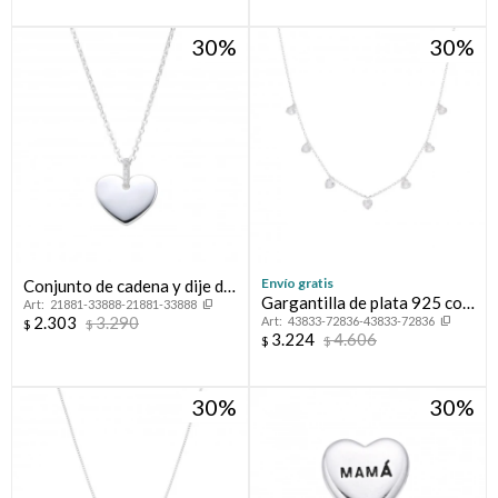
30
30
Envío gratis
Conjunto de cadena y dije de
Gargantilla de plata 925 con
21881-33888-21881-33888
plata 925, CORAZÓN.
2.303
3.290
43833-72836-43833-72836
Corazones de cristal.
$
$
3.224
4.606
$
$
30
30