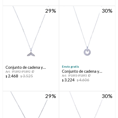
29
30
Envío gratis
Conjunto de cadena y
Conjunto de cadena y
IP1892-IP1892
colgante de plata 925, COLA
2.468
3.525
IP1893-IP1893
colgante de plata 925 con
$
$
DE BALLENA.
3.224
4.606
$
$
nácar.
29
30