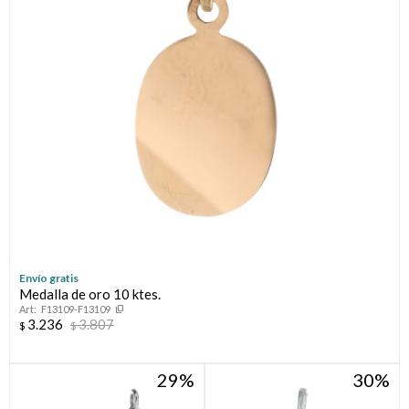
Envío gratis
Medalla de oro 10 ktes.
F13109-F13109
3.236
3.807
$
$
29
30