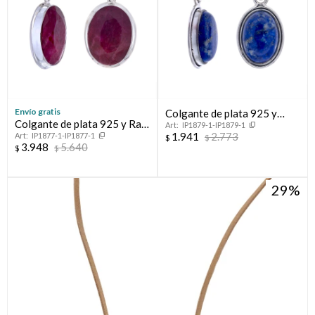
Envío gratis
Colgante de plata 925 y
Colgante de plata 925 y Raíz
IP1879-1-IP1879-1
Lapiz Lazuli
1.941
2.773
IP1877-1-IP1877-1
de Rubí
$
$
3.948
5.640
$
$
29