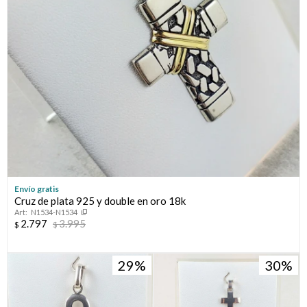
Envío gratis
Cruz de plata 925 y double en oro 18k
N1534-N1534
2.797
3.995
$
$
29
30