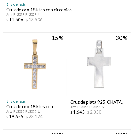
Envío gratis
Cruz de oro 18 ktes con circonias.
Compromiso
F13098-F13098
11.506
13.536
$
$
Día del niño
15
30
Envío gratis
Cruz de plata 925, CHATA.
Cruz de oro 18 ktes con
F13066-F13066
1.645
2.350
F13099-F13099
circonias.
$
$
19.655
23.124
$
$