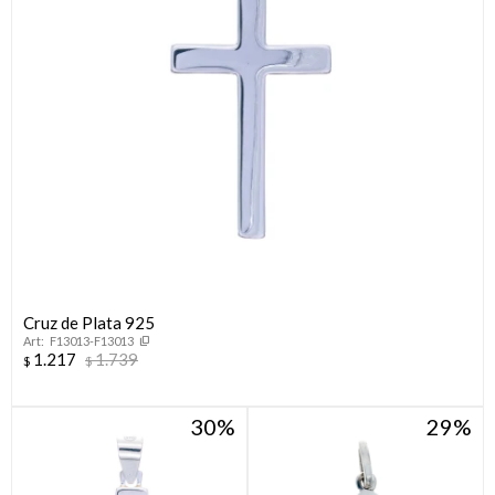
Cruz de Plata 925
F13013-F13013
1.217
1.739
$
$
30
29