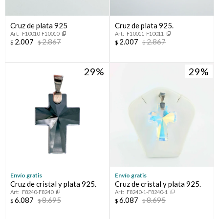
Cruz de plata 925
Cruz de plata 925.
F10010-F10010
F10011-F10011
2.007
2.867
2.007
2.867
$
$
$
$
29
29
Envío gratis
Envío gratis
Cruz de cristal y plata 925.
Cruz de cristal y plata 925.
F8240-F8240
F8240-1-F8240-1
6.087
8.695
6.087
8.695
$
$
$
$