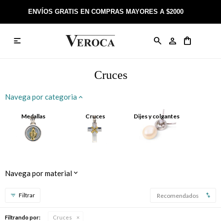
ENVÍOS GRATIS EN COMPRAS MAYORES A $2000

Anillos
Llaveros
Día de la Madre
Sobre Veroca Joyas
Como comprar on-line
Caravanas
Aniversario
Blog Veroca
Como pagar on-line
Cruces
Cadenas
Cumpleaños
Nuestra tienda
Envíos y Devoluciones
Navega por categoria
Rosarios
Bautismo
Trabaja con nosotros
Términos y condiciones
Medallas
Cruces
Dijes y colgantes
Colgantes
Boda
Contacto
Pulseras
Comunión
Navega por material
Alianzas
Confirmación
Recomendados
Tobilleras
Cumpleaños de 15
Filtrando por:
Cruces