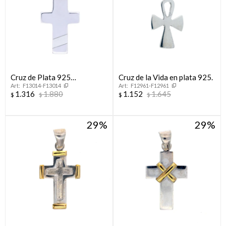
Cruz de Plata 925
Cruz de la Vida en plata 925.
F13014-F13014
F12961-F12961
ARENADA
1.316
1.880
1.152
1.645
$
$
$
$
29
29