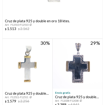
Cruz de plata 925 y double en oro 18 ktes.
F12510-F12510
1.513
2.162
$
$
30
29
Envío gratis
Cruz de plata 925 y double
Cruz de plata 925 y double
F12511-F12511
en oro 18 ktes.
1.579
2.256
F12038-F12038
de oro 18 ktes.
$
$
3.389
4.841
$
$