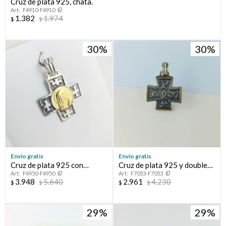
Cruz de plata 925, chata.
F4910-F4910
1.382
1.974
$
$
30
30
Envío gratis
Envío gratis
Cruz de plata 925 con
Cruz de plata 925 y double
F4950-F4950
F7053-F7053
medalla central de la Virgen
en oro 18 ktes.
3.948
5.640
2.961
4.230
$
$
$
$
niña en double de oro 18
Ktes. Medidas: 2.3 cm * 2.3
cm, espesor 1.5 mm
29
29