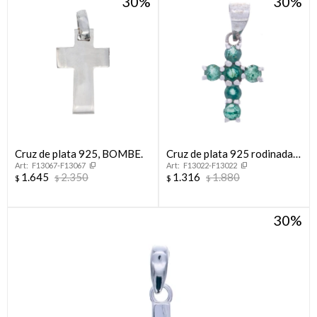
30
30
Cruz de plata 925, BOMBE.
Cruz de plata 925 rodinada
F13067-F13067
F13022-F13022
con esmeralda
1.645
2.350
1.316
1.880
$
$
$
$
30