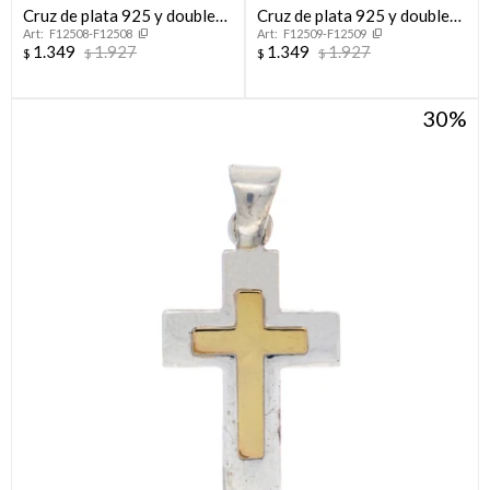
Cruz de plata 925 y double
Cruz de plata 925 y double
F12508-F12508
F12509-F12509
en oro 18 ktes.
en oro 18 ktes.
1.349
1.927
1.349
1.927
$
$
$
$
30