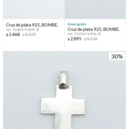
Envío gratis
Cruz de plata 925, BOMBE.
Cruz de plata 925, BOMBE.
F10699-F10699
2.468
3.525
F10701-F10701
$
$
2.895
4.136
$
$
30