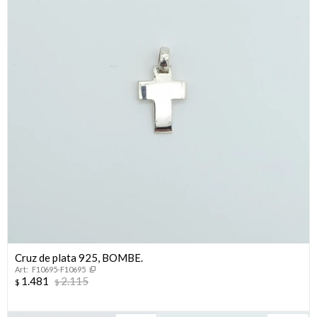
¡Sumate a la forma más ágil de comprar!
Cruz de plata 925, BOMBE.
F10695-F10695
Comprá en 3 cuotas sin recargo o hasta en 12
1.481
2.115
$
$
cuotas * ¡Solo con tu cédula!
* sujeto aprobación crediticia.