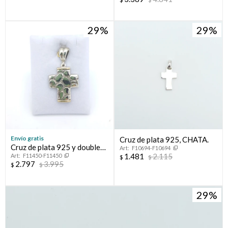
29
29
Envío gratis
Cruz de plata 925, CHATA.
Cruz de plata 925 y double
F10694-F10694
1.481
2.115
F11450-F11450
en oro 18 ktes.
$
$
2.797
3.995
$
$
29