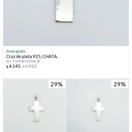
Envío gratis
Cruz de plata 925, CHATA.
F10706-F10706
4.145
5.922
$
$
29
29