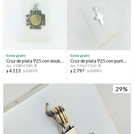
Envío gratis
Envío gratis
Cruz de plata 925 con double
Cruz de plata 925 con puntas
F7085-F7085
F7167-F7167
de oro 18k. San Benito.
arenadas.
4.113
5.875
2.797
3.995
$
$
$
$
29