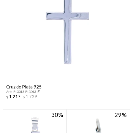
Cruz de Plata 925
F13013-F13013
1.217
1.739
$
$
30
29