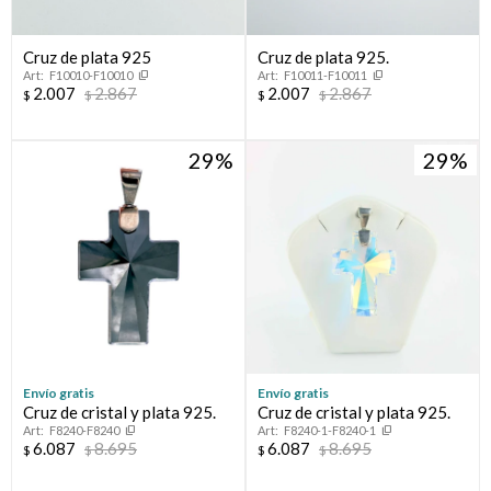
Cruz de plata 925
Cruz de plata 925.
F10010-F10010
F10011-F10011
2.007
2.867
2.007
2.867
$
$
$
$
29
29
Envío gratis
Envío gratis
Cruz de cristal y plata 925.
Cruz de cristal y plata 925.
F8240-F8240
F8240-1-F8240-1
6.087
8.695
6.087
8.695
$
$
$
$