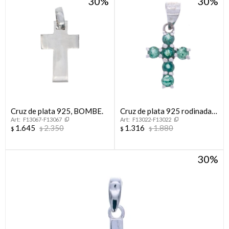
30
30
Cruz de plata 925, BOMBE.
Cruz de plata 925 rodinada
F13067-F13067
F13022-F13022
con esmeralda
1.645
2.350
1.316
1.880
$
$
$
$
30