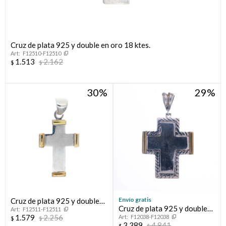
Cruz de plata 925 y double en oro 18 ktes.
F12510-F12510
1.513
2.162
$
$
30
29
Envío gratis
Cruz de plata 925 y double
Cruz de plata 925 y double
F12511-F12511
en oro 18 ktes.
1.579
2.256
F12038-F12038
de oro 18 ktes.
$
$
3.389
4.841
$
$