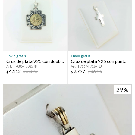
Envío gratis
Envío gratis
Cruz de plata 925 con double
Cruz de plata 925 con puntas
F7085-F7085
F7167-F7167
de oro 18k. San Benito.
arenadas.
4.113
5.875
2.797
3.995
$
$
$
$
29