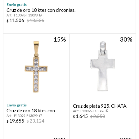
Envío gratis
Cruz de oro 18 ktes con circonias.
Compromiso
F13098-F13098
11.506
13.536
$
$
Día del niño
15
30
Envío gratis
Cruz de plata 925, CHATA.
Cruz de oro 18 ktes con
F13066-F13066
1.645
2.350
F13099-F13099
circonias.
$
$
19.655
23.124
$
$