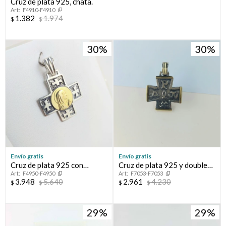
Cruz de plata 925, chata.
F4910-F4910
1.382
1.974
$
$
30
30
Envío gratis
Envío gratis
Cruz de plata 925 con
Cruz de plata 925 y double
F4950-F4950
F7053-F7053
medalla central de la Virgen
en oro 18 ktes.
3.948
5.640
2.961
4.230
$
$
$
$
niña en double de oro 18
Ktes. Medidas: 2.3 cm * 2.3
cm, espesor 1.5 mm
29
29