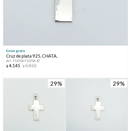
Envío gratis
Cruz de plata 925, CHATA.
F10706-F10706
4.145
5.922
$
$
29
29