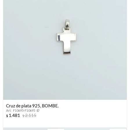
¡Sumate a la forma más ágil de comprar!
Cruz de plata 925, BOMBE.
F10695-F10695
Comprá en 3 cuotas sin recargo o hasta en 12
1.481
2.115
$
$
cuotas * ¡Solo con tu cédula!
* sujeto aprobación crediticia.