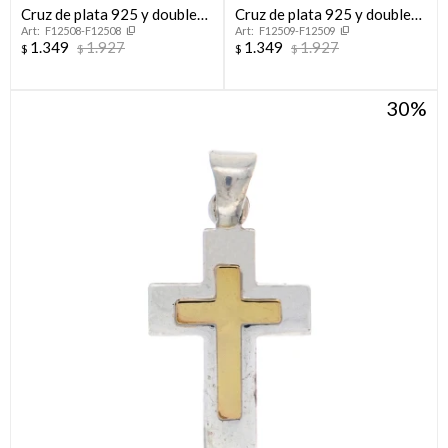
Cruz de plata 925 y double
Cruz de plata 925 y double
F12508-F12508
F12509-F12509
en oro 18 ktes.
en oro 18 ktes.
1.349
1.927
1.349
1.927
$
$
$
$
30