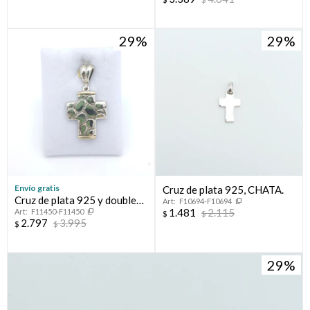
29
29
Envío gratis
Cruz de plata 925, CHATA.
Cruz de plata 925 y double
F10694-F10694
1.481
2.115
F11450-F11450
en oro 18 ktes.
$
$
2.797
3.995
$
$
29