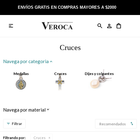
ENVÍOS GRATIS EN COMPRAS MAYORES A $2000

Anillos
Llaveros
Día de la Madre
Sobre Veroca Joyas
Como comprar on-line
Caravanas
Aniversario
Blog Veroca
Como pagar on-line
Cruces
Cadenas
Cumpleaños
Nuestra tienda
Envíos y Devoluciones
Navega por categoria
Rosarios
Bautismo
Trabaja con nosotros
Términos y condiciones
Medallas
Cruces
Dijes y colgantes
Colgantes
Boda
Contacto
Pulseras
Comunión
Navega por material
Alianzas
Confirmación
Recomendados
Tobilleras
Cumpleaños de 15
Filtrando por:
Cruces