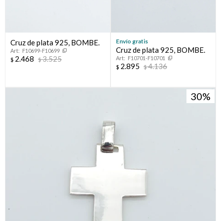
Envío gratis
Cruz de plata 925, BOMBE.
Cruz de plata 925, BOMBE.
F10699-F10699
2.468
3.525
F10701-F10701
$
$
2.895
4.136
$
$
30