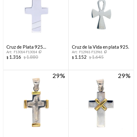
Cruz de Plata 925
Cruz de la Vida en plata 925.
F13014-F13014
F12961-F12961
ARENADA
1.316
1.880
1.152
1.645
$
$
$
$
29
29