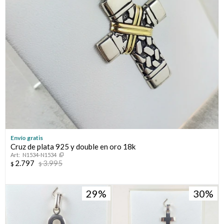
Envío gratis
Cruz de plata 925 y double en oro 18k
N1534-N1534
2.797
3.995
$
$
29
30