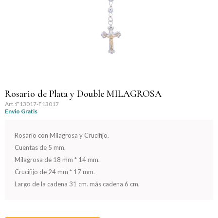
Llaveros
Día de la Mujer
Día de la Secretaria
Día del Abuelo
Día del Amigo
Rosario de Plata y Double MILAGROSA
F13017-F13017
Envio Gratis
Día del Maestro
Rosario con Milagrosa y Crucifijo.
Día del Padre
Cuentas de 5 mm.
Milagrosa de 18 mm * 14 mm.
Graduación
Crucifijo de 24 mm * 17 mm.
Largo de la cadena 31 cm. más cadena 6 cm.
Nacimiento
San Valentín