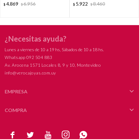
4.869
6.956
5.922
8.460
$
$
$
$
oro 18 Ktes y nácar. Diámetro
total 2.5 cm y espesor 4 mm.
¿Necesitas ayuda?
Lunes a viernes de 10 a 19 hs, Sábados de 10 a 18 hs.
Whatsapp 092 504 883
Av. Arocena 1571 Locales 8, 9 y 10, Montevideo
info@verocajoyas.com.uy
EMPRESA
COMPRA




