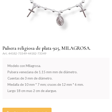
Llaveros
Día de la Mujer
Día de la Secretaria
Día del Abuelo
Día del Amigo
Pulsera religiosa de plata 925, MILAGROSA.
44182-73349-44182-73349
Día del Maestro
Modelo con Milagrosa.
Día del Padre
Pulsera veneciana de 1.15 mm mm de diámetro.
Cuentas de 3 mm de diámetro.
Graduación
Medalla de 10 mm * 7 mm; cruces de 12 mm * 6 mm.
Largo 18 cm mas 2 cm de alargue.
Nacimiento
San Valentín