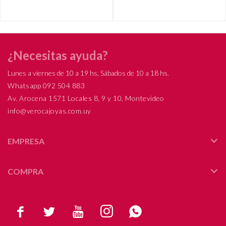
¿Necesitas ayuda?
Lunes a viernes de 10 a 19 hs, Sábados de 10 a 18 hs.
Whatsapp 092 504 883
Av. Arocena 1571 Locales 8, 9 y 10, Montevideo
info@verocajoyas.com.uy
EMPRESA
COMPRA




