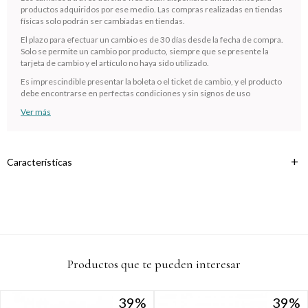
productos adquiridos por ese medio. Las compras realizadas en tiendas
Comprá en 3 cuotas sin recargo o hasta en 12
físicas solo podrán ser cambiadas en tiendas.
cuotas * ¡Solo con tu cédula!
El plazo para efectuar un cambio es de 30 días desde la fecha de compra.
* sujeto aprobación crediticia.
Solo se permite un cambio por producto, siempre que se presente la
Verifica si estás calificado para comprar con Pago
Comprá ahora y Pagá
tarjeta de cambio y el artículo no haya sido utilizado.
Después:
Después, hasta en 12
Estás calificado para comprar usando Pago
Es imprescindible presentar la boleta o el ticket de cambio, y el producto
Cédula de identidad
cuotas y sin tocar tu
Después.
debe encontrarse en perfectas condiciones y sin signos de uso
Ups!
tarjeta de crédito
¡Algo salió mal!
Ver más
Parece que no tenes oferta, lamentamos el
¡Tenés hasta
para comprar en las cuotas que
Celular
inconveniente, por cualquier duda contactanos
Por favor intenta nuevamente mas tarde.
prefieras!
en
preguntas@pagodespues.com.uy
Elegí tus productos preferidos
Características
Fecha de nacimiento
Elegís Pago Después como metodo de pago
* sujeto a aprobación crediticia. El monto disponible puede
variar por comercio
Día
Mes
Año
Continuar
Productos que te pueden interesar
39
39
39
39