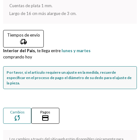
Cuentas de plata 1 mm.
Compromiso
Largo de 16 cm más alargue de 3 cm.
Día del niño
Tiempos de envío
delivery_truck_speed
Interior del Pais,
te llega entre
lunes y martes
comprando hoy
Por favor, si el articulo requiere un ajuste en la medida, recuerde
especificar en el proceso de pago el diámetro de su dedo para el ajuste de
la pieza.
Cambios
Pagos
sync
credit_card
¡Sumate a la forma más ágil de comprar!
Los cambios a través del sitio web están disponibles únicamente para