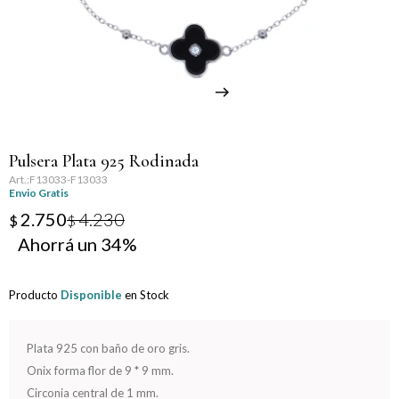
Llaveros
Día de la Mujer
Día de la Secretaria
Día del Abuelo
Pulsera Plata 925 Rodinada
Día del Amigo
F13033-F13033
Envio Gratis
Día del Maestro
2.750
4.230
$
$
34
Día del Padre
Producto
Disponible
en Stock
Graduación
Nacimiento
Plata 925 con baño de oro gris.
Onix forma flor de 9 * 9 mm.
San Valentín
Circonia central de 1 mm.