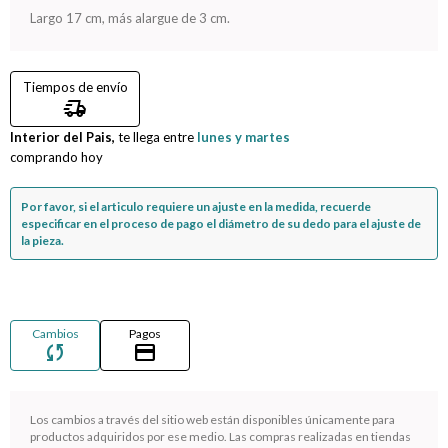
Largo 17 cm, más alargue de 3 cm.
Compromiso
Tiempos de envío
Día del niño
delivery_truck_speed
Interior del Pais,
te llega entre
lunes y martes
comprando hoy
Por favor, si el articulo requiere un ajuste en la medida, recuerde
especificar en el proceso de pago el diámetro de su dedo para el ajuste de
la pieza.
Cambios
Pagos
sync
credit_card
Los cambios a través del sitio web están disponibles únicamente para
¡Sumate a la forma más ágil de comprar!
productos adquiridos por ese medio. Las compras realizadas en tiendas