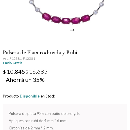
Llaveros
Día de la Mujer
Día de la Secretaria
Día del Abuelo
Pulsera de Plata rodinada y Rubí
Día del Amigo
F12381-F12381
Envio Gratis
Día del Maestro
10.845
16.685
$
$
35
Día del Padre
Producto
Disponible
en Stock
Graduación
Nacimiento
Pulsera de plata 925 con baño de oro gris.
Apliques con rubí de 4 mm * 6 mm.
San Valentín
Circonias de 2 mm * 2 mm.