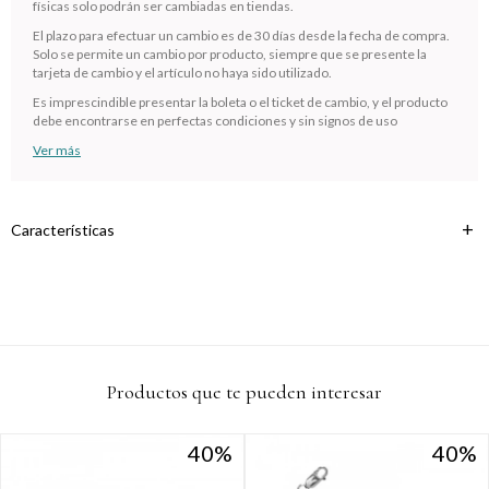
Comprá en 3 cuotas sin recargo o hasta en 12
físicas solo podrán ser cambiadas en tiendas.
cuotas * ¡Solo con tu cédula!
El plazo para efectuar un cambio es de 30 días desde la fecha de compra.
* sujeto aprobación crediticia.
Solo se permite un cambio por producto, siempre que se presente la
tarjeta de cambio y el artículo no haya sido utilizado.
Verifica si estás calificado para comprar con Pago
Comprá ahora y Pagá
Después:
Es imprescindible presentar la boleta o el ticket de cambio, y el producto
Después, hasta en 12
Estás calificado para comprar usando Pago
debe encontrarse en perfectas condiciones y sin signos de uso
Cédula de identidad
cuotas y sin tocar tu
Después.
Ups!
Ver más
tarjeta de crédito
¡Algo salió mal!
Parece que no tenes oferta, lamentamos el
¡Tenés hasta
para comprar en las cuotas que
Celular
inconveniente, por cualquier duda contactanos
Por favor intenta nuevamente mas tarde.
prefieras!
en
preguntas@pagodespues.com.uy
Elegí tus productos preferidos
Características
Fecha de nacimiento
Elegís Pago Después como metodo de pago
* sujeto a aprobación crediticia. El monto disponible puede
variar por comercio
Día
Mes
Año
Continuar
Productos que te pueden interesar
40
40
40
40