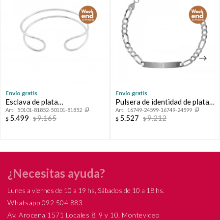
Envío gratis
Envío gratis
Esclava de plata
Pulsera de identidad de plata
50101-81852-50101-81852
16749-24599-16749-24599
925,CALADA.
925.
5.499
9.165
5.527
9.212
$
$
$
$
¿Necesitas ayuda?
Lunes a viernes de 10 a 19 hs, Sábados de 10 a 18 hs.
Whatsapp 092 504 883
Av. Arocena 1571 Locales 8, 9 y 10, Montevideo