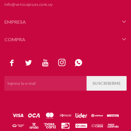
info@verocajoyas.com.uy
EMPRESA
COMPRA





SUSCRIBIRME