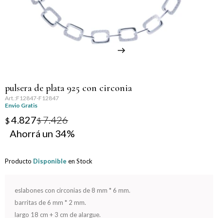
Llaveros
Día de la Mujer
Día de la Secretaria
Día del Abuelo
pulsera de plata 925 con circonia
Día del Amigo
F12847-F12847
Envio Gratis
Día del Maestro
4.827
7.426
$
$
34
Día del Padre
Producto
Disponible
en Stock
Graduación
Nacimiento
eslabones con circonias de 8 mm * 6 mm.
barritas de 6 mm * 2 mm.
San Valentín
largo 18 cm + 3 cm de alargue.