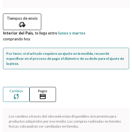
Compromiso
Tiempos de envío
delivery_truck_speed
Día del niño
Interior del Pais,
te llega entre
lunes y martes
comprando hoy
Por favor, si el articulo requiere un ajuste en la medida, recuerde
especificar en el proceso de pago el diámetro de su dedo para el ajuste de
la pieza.
Cambios
Pagos
sync
credit_card
Los cambios a través del sitio web están disponibles únicamente para
¡Sumate a la forma más ágil de comprar!
productos adquiridos por ese medio. Las compras realizadas en tiendas
físicas solo podrán ser cambiadas en tiendas.
Comprá en 3 cuotas sin recargo o hasta en 12