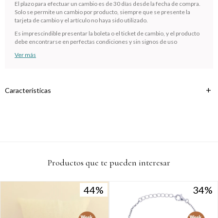
cuotas * ¡Solo con tu cédula!
El plazo para efectuar un cambio es de 30 días desde la fecha de compra.
Solo se permite un cambio por producto, siempre que se presente la
* sujeto aprobación crediticia.
tarjeta de cambio y el artículo no haya sido utilizado.
Verifica si estás calificado para comprar con Pago
Comprá ahora y Pagá
Es imprescindible presentar la boleta o el ticket de cambio, y el producto
Después:
debe encontrarse en perfectas condiciones y sin signos de uso
Después, hasta en 12
Estás calificado para comprar usando Pago
Cédula de identidad
cuotas y sin tocar tu
Después.
Ver más
Ups!
tarjeta de crédito
¡Algo salió mal!
Parece que no tenes oferta, lamentamos el
¡Tenés hasta
para comprar en las cuotas que
Celular
inconveniente, por cualquier duda contactanos
Por favor intenta nuevamente mas tarde.
prefieras!
en
preguntas@pagodespues.com.uy
Características
Elegí tus productos preferidos
Fecha de nacimiento
Elegís Pago Después como metodo de pago
* sujeto a aprobación crediticia. El monto disponible puede
variar por comercio
Día
Mes
Año
Continuar
Productos que te pueden interesar
44
44
34
34