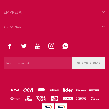
EMPRESA
COMPRA





SUSCRIBIRME