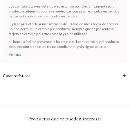
¡Sumate a la forma más ágil de comprar!
Los cambios a través del sitio web están disponibles únicamente para
Comprá en 3 cuotas sin recargo o hasta en 12
productos adquiridos por ese medio. Las compras realizadas en tiendas
cuotas * ¡Solo con tu cédula!
físicas solo podrán ser cambiadas en tiendas.
* sujeto aprobación crediticia.
El plazo para efectuar un cambio es de 30 días desde la fecha de compra.
Verifica si estás calificado para comprar con Pago
Solo se permite un cambio por producto, siempre que se presente la
Comprá ahora y Pagá
Después:
tarjeta de cambio y el artículo no haya sido utilizado.
Después, hasta en 12
Estás calificado para comprar usando Pago
Cédula de identidad
Es imprescindible presentar la boleta o el ticket de cambio, y el producto
cuotas y sin tocar tu
Después.
Ups!
debe encontrarse en perfectas condiciones y sin signos de uso
tarjeta de crédito
¡Algo salió mal!
Parece que no tenes oferta, lamentamos el
¡Tenés hasta
para comprar en las cuotas que
Ver más
Celular
inconveniente, por cualquier duda contactanos
Por favor intenta nuevamente mas tarde.
prefieras!
en
preguntas@pagodespues.com.uy
Elegí tus productos preferidos
Fecha de nacimiento
Elegís Pago Después como metodo de pago
Características
* sujeto a aprobación crediticia. El monto disponible puede
variar por comercio
Día
Mes
Año
Continuar
Productos que te pueden interesar