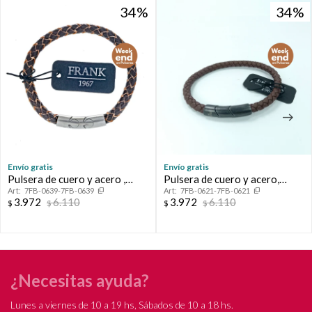
34
34
34
34
Envío gratis
Envío gratis
Pulsera de cuero y acero ,
Pulsera de cuero y acero,
7FB-0639-7FB-0639
7FB-0621-7FB-0621
FRAMK.
FRANK.
3.972
6.110
3.972
6.110
$
$
$
$
¿Necesitas ayuda?
Lunes a viernes de 10 a 19 hs, Sábados de 10 a 18 hs.