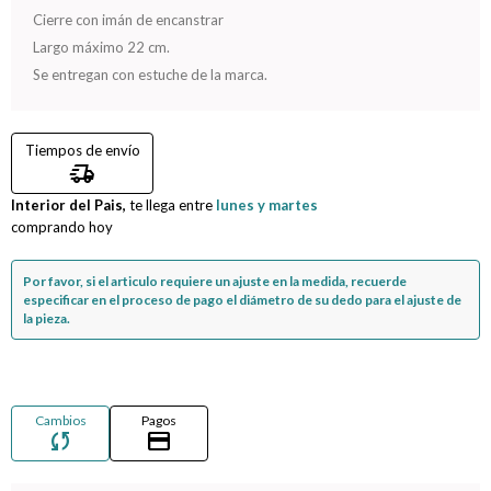
Cierre con imán de encanstrar
Compromiso
Largo máximo 22 cm.
Se entregan con estuche de la marca.
Día del niño
Tiempos de envío
delivery_truck_speed
Interior del Pais,
te llega entre
lunes y martes
comprando hoy
Por favor, si el articulo requiere un ajuste en la medida, recuerde
especificar en el proceso de pago el diámetro de su dedo para el ajuste de
la pieza.
Cambios
Pagos
sync
credit_card