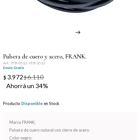
Llaveros
Día de la Mujer
Día de la Secretaria
Día del Abuelo
Pulsera de cuero y acero, FRANK.
Día del Amigo
7FB-0512-7FB-0512
Envio Gratis
Día del Maestro
3.972
6.110
$
$
34
Día del Padre
Producto
Disponible
en Stock
Graduación
Nacimiento
Marca FRANK,
Pulsera de cuero natural con cierre de acero.
San Valentín
Color negro.