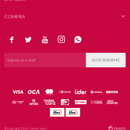
COMPRA





SUSCRIBIRME
© Copyright 2026 / Veroca Joyas