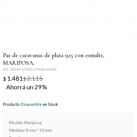
Llaveros
Día de la Mujer
Día de la Secretaria
Día del Abuelo
Par de caravanas de plata 925 con esmalte,
Día del Amigo
MARIPOSA.
39609-64903-39609-64903
Día del Maestro
1.481
2.115
$
$
29
Día del Padre
Graduación
Producto
Disponible
en Stock
Nacimiento
Modelo Mariposa.
Medidas 8 mm * 10 mm.
San Valentín