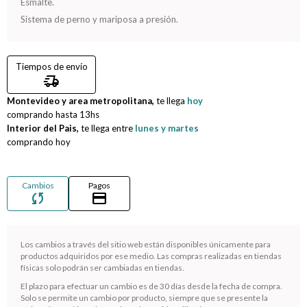
Esmalte.
Sistema de perno y mariposa a presión.
Compromiso
Día del niño
Tiempos de envío
delivery_truck_speed
Montevideo y area metropolitana,
te llega
hoy
comprando hasta
13hs
Interior del Pais,
te llega entre
lunes y martes
comprando hoy
Cambios
Pagos
sync
credit_card
Los cambios a través del sitio web están disponibles únicamente para
productos adquiridos por ese medio. Las compras realizadas en tiendas
¡Sumate a la forma más ágil de comprar!
físicas solo podrán ser cambiadas en tiendas.
Comprá en 3 cuotas sin recargo o hasta en 12
El plazo para efectuar un cambio es de 30 días desde la fecha de compra.
cuotas * ¡Solo con tu cédula!
Solo se permite un cambio por producto, siempre que se presente la