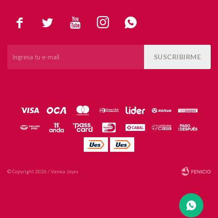





SUSCRIBIRME
© Copyright 2026 / Veroca Joyas