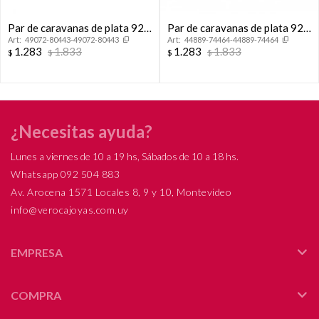
Par de caravanas de plata 925
Par de caravanas de plata 925
49072-80443-49072-80443
44889-74464-44889-74464
con circonias, FLOR.
y circonia, FLOR DE LOTO.
1.283
1.833
1.283
1.833
$
$
$
$
¿Necesitas ayuda?
Lunes a viernes de 10 a 19 hs, Sábados de 10 a 18 hs.
Whatsapp 092 504 883
Av. Arocena 1571 Locales 8, 9 y 10, Montevideo
info@verocajoyas.com.uy
EMPRESA
COMPRA