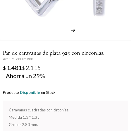
Llaveros
Día de la Mujer
Día de la Secretaria
Día del Abuelo
Par de caravanas de plata 925 con circonias.
Día del Amigo
IP1800-IP1800
1.481
2.115
$
$
Día del Maestro
29
Día del Padre
Producto
Disponible
en Stock
Graduación
Caravanas cuadradas con circonias.
Nacimiento
Medida 1.3 * 1.3 .
Grosor 2.80 mm.
San Valentín