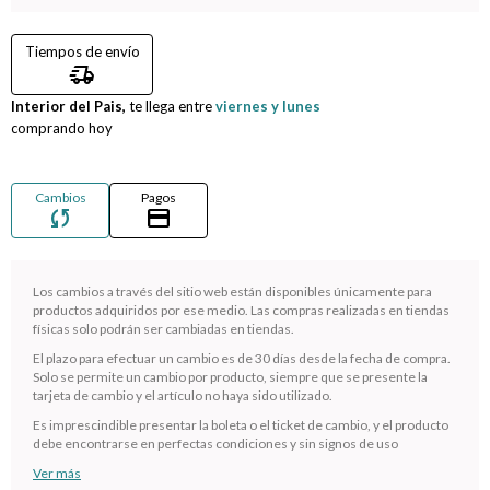
Compromiso
Tiempos de envío
delivery_truck_speed
Día del niño
Interior del Pais,
te llega entre
viernes y lunes
comprando hoy
Cambios
Pagos
sync
credit_card
Los cambios a través del sitio web están disponibles únicamente para
productos adquiridos por ese medio. Las compras realizadas en tiendas
físicas solo podrán ser cambiadas en tiendas.
El plazo para efectuar un cambio es de 30 días desde la fecha de compra.
¡Sumate a la forma más ágil de comprar!
Solo se permite un cambio por producto, siempre que se presente la
tarjeta de cambio y el artículo no haya sido utilizado.
Comprá en 3 cuotas sin recargo o hasta en 12
cuotas * ¡Solo con tu cédula!
Es imprescindible presentar la boleta o el ticket de cambio, y el producto
debe encontrarse en perfectas condiciones y sin signos de uso
* sujeto aprobación crediticia.
Ver más
Verifica si estás calificado para comprar con Pago
Comprá ahora y Pagá