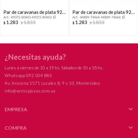
Par de caravanas de plata 925
Par de caravanas de plata 925
49072-80443-49072-80443
44889-74464-44889-74464
con circonias, FLOR.
y circonia, FLOR DE LOTO.
1.283
1.833
1.283
1.833
$
$
$
$
¿Necesitas ayuda?
Lunes a viernes de 10 a 19 hs, Sábados de 10 a 18 hs.
Whatsapp 092 504 883
Av. Arocena 1571 Locales 8, 9 y 10, Montevideo
info@verocajoyas.com.uy
EMPRESA
COMPRA