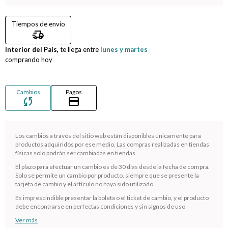
Compromiso
Tiempos de envío
delivery_truck_speed
Día del niño
Interior del Pais,
te llega entre
lunes y martes
comprando hoy
Cambios
Pagos
sync
credit_card
Los cambios a través del sitio web están disponibles únicamente para
productos adquiridos por ese medio. Las compras realizadas en tiendas
físicas solo podrán ser cambiadas en tiendas.
El plazo para efectuar un cambio es de 30 días desde la fecha de compra.
¡Sumate a la forma más ágil de comprar!
Solo se permite un cambio por producto, siempre que se presente la
tarjeta de cambio y el artículo no haya sido utilizado.
Comprá en 3 cuotas sin recargo o hasta en 12
cuotas * ¡Solo con tu cédula!
Es imprescindible presentar la boleta o el ticket de cambio, y el producto
debe encontrarse en perfectas condiciones y sin signos de uso
* sujeto aprobación crediticia.
Ver más
Verifica si estás calificado para comprar con Pago
Comprá ahora y Pagá