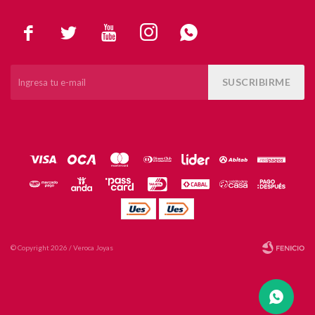





SUSCRIBIRME
© Copyright 2026 / Veroca Joyas