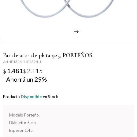
Llaveros
Día de la Mujer
Día de la Secretaria
Día del Abuelo
Par de aros de plata 925, PORTEÑOS.
Día del Amigo
IP1324-1-IP1324-1
1.481
2.115
$
$
Día del Maestro
29
Día del Padre
Producto
Disponible
en Stock
Graduación
Modelo Porteño.
Nacimiento
Diámetro 5 cm.
Espesor 1.45.
San Valentín