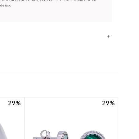
 de uso
29
29
29
29