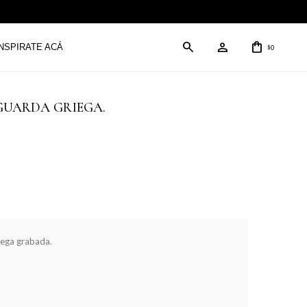
INSPIRATE ACÁ
0
$
25, GUARDA GRIEGA.
ega grabada.