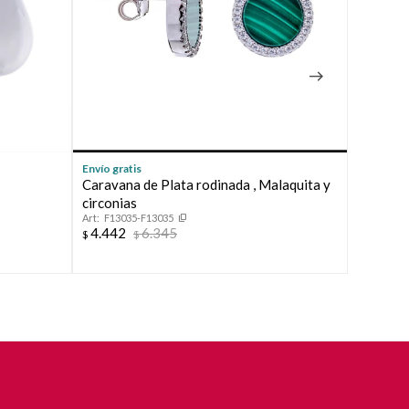
Envío gratis
Envío grat
Caravana de Plata rodinada , Malaquita y
Par de c
circonias
circonia
F13035-F13035
52054
4.442
6.345
4.442
$
$
$