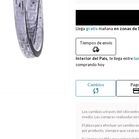
Llega
gratis
mañana
en zonas de
Tiempos de envío
delivery_truck_speed
Interior del Pais,
te llega entre
lu
comprando hoy
Cambios
Pag
sync
credit_ca
Los cambios a través del sitio web
medio. Las compras realizadas en t
El plazo para efectuar un cambio e
por producto, siempre que se presen
Es imprescindible presentar la bole