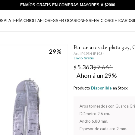
ENVÍOS GRATIS EN COMPRAS MAYORES A $2000
OS
PLATERÍA CRIOLLA
FLORESSER.
OCASIONES
SERVICIOS
GIFTCARDS
Par de aros de plata 9
29
IP1934-IP1934
Envio Gratis
5.363
7.661
$
$
29
Producto
Disponible
en Stock
Aros torneados con Guarda Gri
Diámetro 2.6 cm.
Ancho 6.80 mm.
Espesor de cada aro 2 mm.