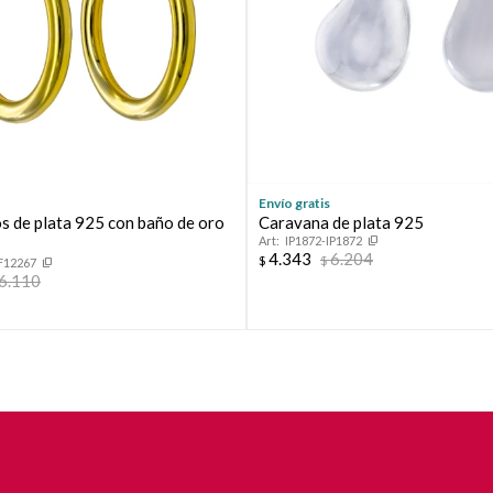
Continuar
Envío gratis
os de plata 925 con baño de oro
Caravana de plata 925
IP1872-IP1872
4.343
6.204
$
$
F12267
6.110