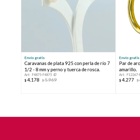
Envío gratis
Envío gratis
Caravanas de plata 925 con perla de río 7
Par de ar
1/2 - 8 mm y perno y tuerca de rosca.
amarillo.
F4875-F4875
F12267-
4.178
5.969
4.277
$
$
$
$