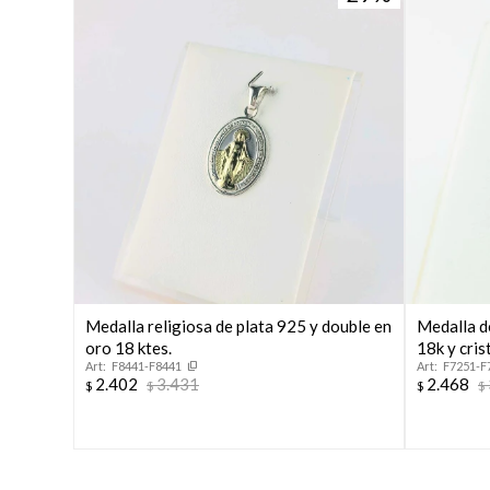
Medalla religiosa de plata 925 y double en
Medalla d
oro 18 ktes.
18k y cris
F8441-F8441
F7251-F
2.402
3.431
2.468
$
$
$
$