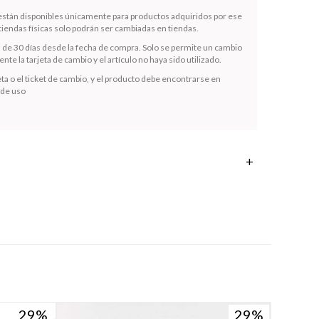
 están disponibles únicamente para productos adquiridos por ese
iendas físicas solo podrán ser cambiadas en tiendas.
s de 30 días desde la fecha de compra. Solo se permite un cambio
te la tarjeta de cambio y el artículo no haya sido utilizado.
ta o el ticket de cambio, y el producto debe encontrarse en
 de uso
29
29
29
29