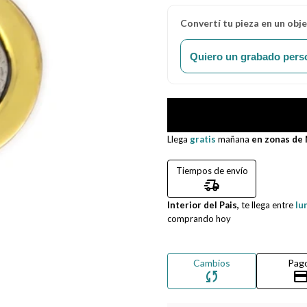
Convertí tu pieza en un obj
Quiero un grabado pers
Llega
gratis
mañana
en zonas de
Tiempos de envío
delivery_truck_speed
Interior del Pais,
te llega entre
lu
comprando hoy
Cambios
Pag
sync
credit_ca