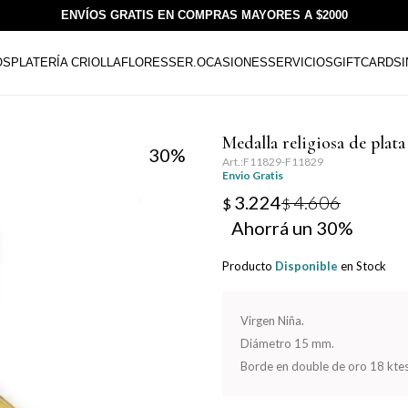
ENVÍOS GRATIS EN COMPRAS MAYORES A $2000
OS
PLATERÍA CRIOLLA
FLORESSER.
OCASIONES
SERVICIOS
GIFTCARDS
Medalla religiosa de pla
30
F11829-F11829
Envio Gratis
3.224
4.606
$
$
30
Producto
Disponible
en Stock
Virgen Niña.
Diámetro 15 mm.
Borde en double de oro 18 ktes