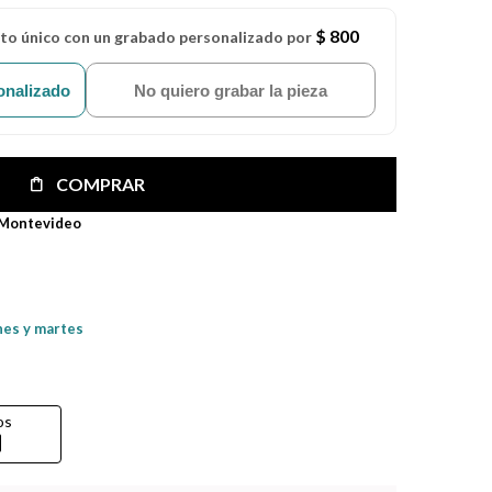
$ 800
eto único con un grabado personalizado por
onalizado
No quiero grabar la pieza
COMPRAR
 Montevideo
nes y martes
os
rd