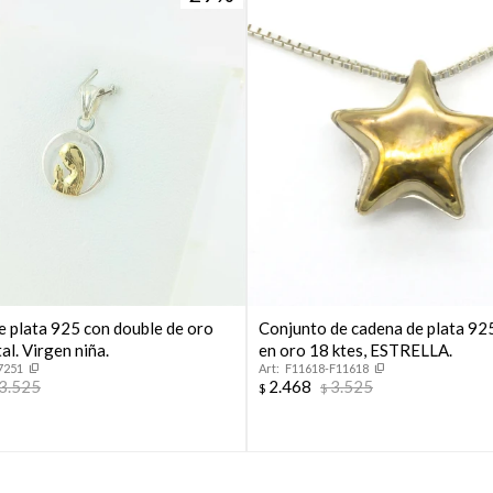
* sujeto a aprobación crediticia. El monto disponible puede
variar por comercio
Día
Mes
Año
Continuar
e plata 925 con double de oro
Conjunto de cadena de plata 92
tal. Virgen niña.
en oro 18 ktes, ESTRELLA.
7251
F11618-F11618
3.525
2.468
3.525
$
$