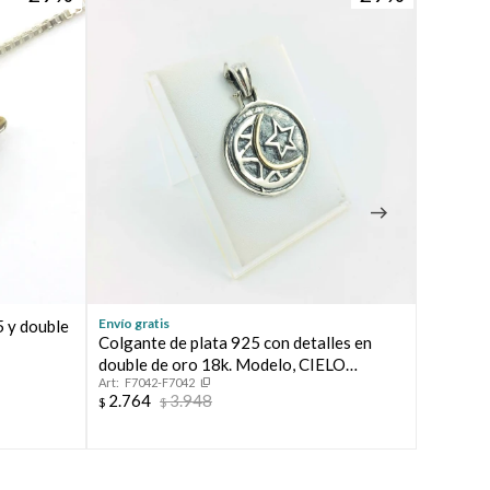
Envío gratis
Envío grat
5 y double
Colgante de plata 925 con detalles en
Dije de 
double de oro 18k. Modelo, CIELO
nácar.
F7042-F7042
F1088
NOCTURNO-
2.764
3.948
2.764
$
$
$