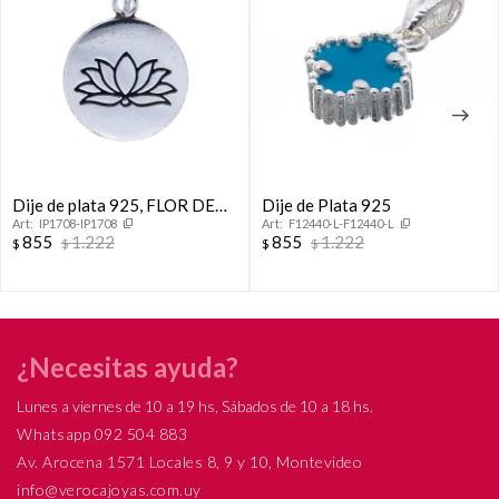
Dije de plata 925, FLOR DE
Dije de Plata 925
IP1708-IP1708
F12440-L-F12440-L
LOTO
855
1.222
855
1.222
$
$
$
$
¿Necesitas ayuda?
Lunes a viernes de 10 a 19 hs, Sábados de 10 a 18 hs.
Whatsapp 092 504 883
Av. Arocena 1571 Locales 8, 9 y 10, Montevideo
info@verocajoyas.com.uy