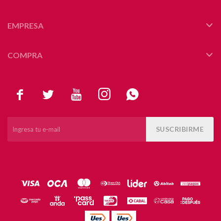
EMPRESA
COMPRA





SUSCRIBIRME