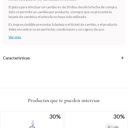
cuotas * ¡Solo con tu cédula!
El plazo para efectuar un cambio es de 30 días desde la fecha de compra.
* sujeto aprobación crediticia.
Solo se permite un cambio por producto, siempre que se presente la
tarjeta de cambio y el artículo no haya sido utilizado.
Verifica si estás calificado para comprar con Pago
Comprá ahora y Pagá
Después:
Es imprescindible presentar la boleta o el ticket de cambio, y el producto
Después, hasta en 12
Estás calificado para comprar usando Pago
Cédula de identidad
debe encontrarse en perfectas condiciones y sin signos de uso
cuotas y sin tocar tu
Después.
Ups!
Ver más
tarjeta de crédito
¡Algo salió mal!
Parece que no tenes oferta, lamentamos el
¡Tenés hasta
para comprar en las cuotas que
Celular
inconveniente, por cualquier duda contactanos
Por favor intenta nuevamente mas tarde.
prefieras!
en
preguntas@pagodespues.com.uy
Elegí tus productos preferidos
Características
Fecha de nacimiento
Elegís Pago Después como metodo de pago
* sujeto a aprobación crediticia. El monto disponible puede
variar por comercio
Día
Mes
Año
Continuar
Productos que te pueden interesar
30
30
30
30