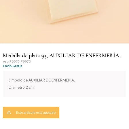
Llaveros
Día de la Mujer
Día de la Secretaria
Día del Abuelo
Día del Amigo
Medalla de plata 95, AUXILIAR DE ENFERMERÍA.
F9975-F9975
Envio Gratis
Día del Maestro
Símbolo de AUXILIAR DE ENFERMERIA.
Día del Padre
Diámetro 2 cm.
Graduación
Nacimiento
Este artículo está agotado.
San Valentín