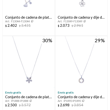
Conjunto de cadena de plata
Conjunto de cadena y dije de
F13044-F13044
F13049-F13049
925 con dijes, AMOR.
plata 925 rodinado,
2.402
3.431
2.073
2.961
$
$
$
$
TREBOL.
30
29
Envío gratis
Envío gratis
Conjunto de cadena de plata
Conjunto de cadena y dije de
IP1888-IP1888
IP1890-IP1890
y dije con nácar y circonias,
plata 925 con nácar y
2.500
3.572
2.698
3.854
$
$
$
$
TRÉBOL.
circonia.