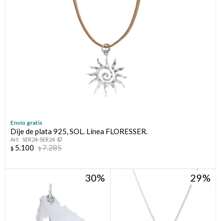
Envío gratis
Dije de plata 925, SOL. Línea FLORESSER.
SER24-SER24
5.100
7.285
$
$
30
29