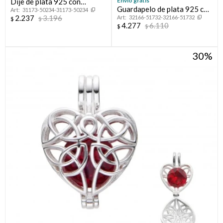
Envío gratis
Dije de plata 925 con
Guardapelo de plata 925 con
31173-50234-31173-50234
cironias y nácar, ÁRBOL DE
2.237
3.196
32166-51732-32166-51732
circonias, ÁRBOL DE LA
$
$
LA VIDA.
4.277
6.110
$
$
VIDA.
30