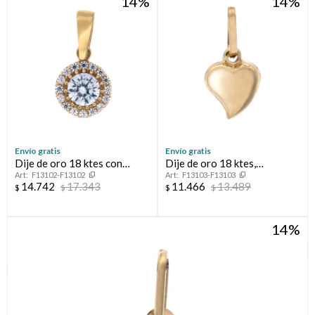
14
14
Envío gratis
Envío gratis
Dije de oro 18 ktes con
Dije de oro 18 ktes,
F13102-F13102
F13103-F13103
circonias.
CORAZÓN.
14.742
17.343
11.466
13.489
$
$
$
$
14