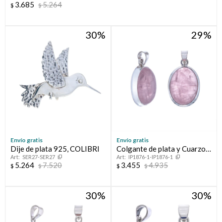
3.685
5.264
$
$
30
29
Envío gratis
Envío gratis
Dije de plata 925, COLIBRI
Colgante de plata y Cuarzo
SER27-SER27
IP1876-1-IP1876-1
Rosa
5.264
7.520
3.455
4.935
$
$
$
$
30
30