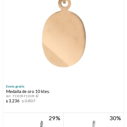
Envío gratis
Medalla de oro 10 ktes.
F13109-F13109
3.236
3.807
$
$
29
30