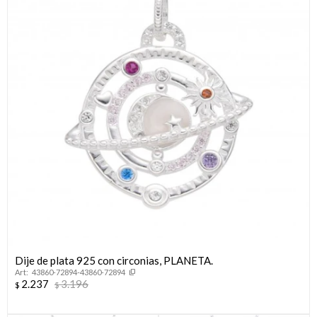
Dije de plata 925 con circonias, PLANETA.
43860-72894-43860-72894
2.237
3.196
$
$