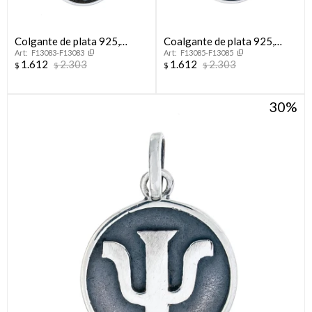
Colgante de plata 925,
Coalgante de plata 925,
F13083-F13083
F13085-F13085
AUXILIAR DE SERVICIO.
ABOGACÍA.
1.612
2.303
1.612
2.303
$
$
$
$
30