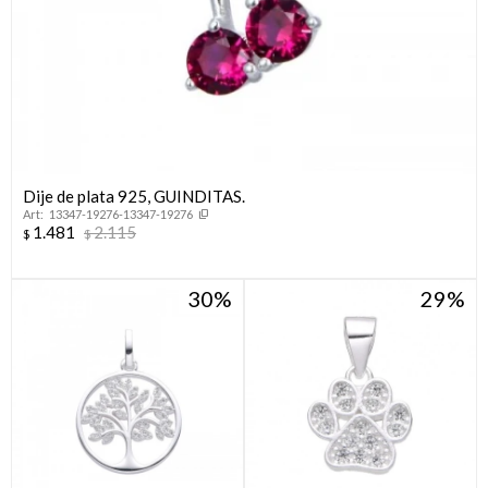
Dije de plata 925, GUINDITAS.
13347-19276-13347-19276
1.481
2.115
$
$
30
29