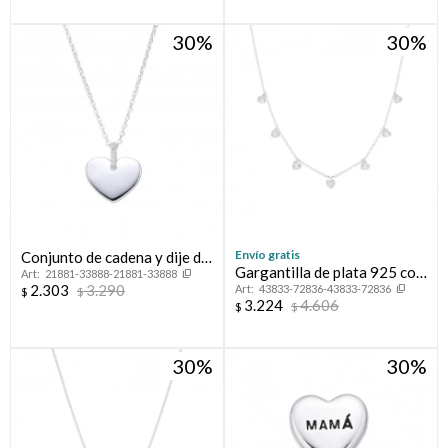
30
30
Envío gratis
Conjunto de cadena y dije de
Gargantilla de plata 925 con
21881-33888-21881-33888
plata 925, CORAZÓN.
2.303
3.290
43833-72836-43833-72836
Corazones de cristal.
$
$
3.224
4.606
$
$
30
30