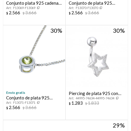
Conjunto plata 925 cadena y
Conjunto de plata 925
F13069-F13069
F13070-F13070
punto de luz GRANATE
cadena y punto de luz
2.566
3.666
2.566
3.666
$
$
$
$
TOPACIO CELESTE
30
30
Envío gratis
Piercing de plata 925 con
Conjunto de plata 925
44995-74634-44995-74634
circonias, ESTRELLA.
1.283
1.833
F13071-F13071
cadena y punto de luz
$
$
2.566
3.666
$
$
PERIDOTO
29