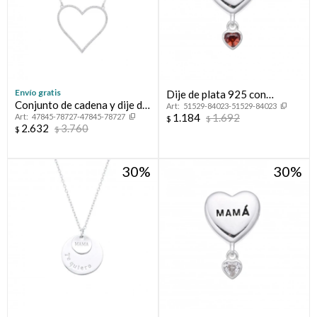
Envío gratis
Dije de plata 925 con
Conjunto de cadena y dije de
51529-84023-51529-84023
circonia, CORAZON
1.184
1.692
47845-78727-47845-78727
plata 925 con circonias,
$
$
PASANTE.
2.632
3.760
$
$
CORAZON CALADO.
30
30