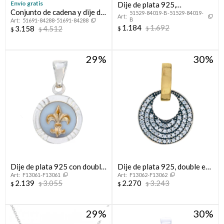
Envío gratis
Dije de plata 925,
Conjunto de cadena y dije de
51529-84019-B-51529-84019-
CORAZON PASANTE.
B
51691-84288-51691-84288
plata 95 , TE AMO MAMÁ.
1.184
1.692
3.158
4.512
$
$
$
$
29
30
Dije de plata 925 con double
Dije de plata 925, double en
F13061-F13061
F13062-F13062
de oro 18 ktes y nácar, FLOR
oro 18 ktes y circonias.
2.139
3.055
2.270
3.243
$
$
$
$
DE LIS
29
30