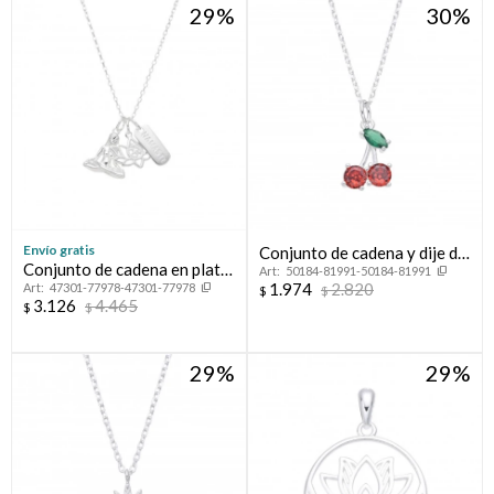
29
30
Envío gratis
Conjunto de cadena y dije de
Conjunto de cadena en plata
50184-81991-50184-81991
plata 925 con circonias,
1.974
2.820
47301-77978-47301-77978
925 y dijes, NAMASTE.
$
$
CHERRYS.
3.126
4.465
$
$
29
29