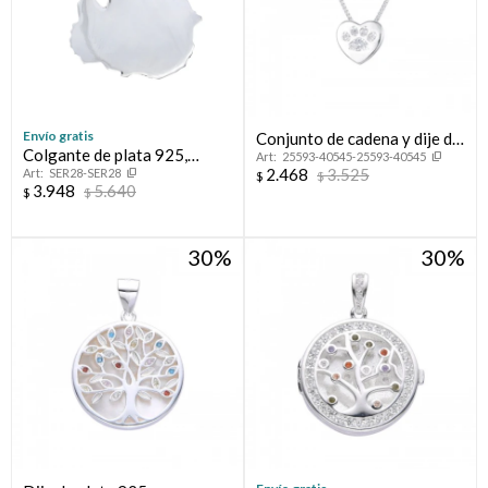
Envío gratis
Conjunto de cadena y dije de
Colgante de plata 925,
25593-40545-25593-40545
plata 925 con circonias,
2.468
3.525
SER28-SER28
URUGUAY.
$
$
HUELLITA.
3.948
5.640
$
$
30
30