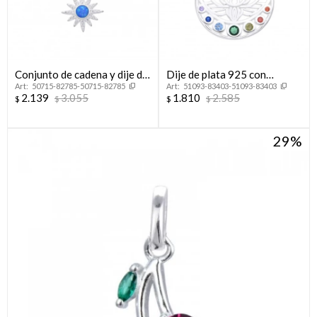
Conjunto de cadena y dije de
Dije de plata 925 con
50715-82785-50715-82785
51093-83403-51093-83403
plata 925, SOL.
circonias, FLOR DE LOTO.
2.139
3.055
1.810
2.585
$
$
$
$
29