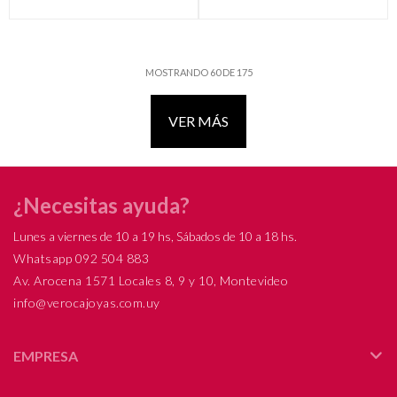
MOSTRANDO
60
DE
175
VER MÁS
¿Necesitas ayuda?
Lunes a viernes de 10 a 19 hs, Sábados de 10 a 18 hs.
Whatsapp 092 504 883
Av. Arocena 1571 Locales 8, 9 y 10, Montevideo
info@verocajoyas.com.uy
EMPRESA