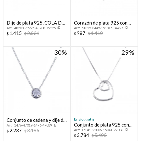
Dije de plata 925, COLA DE
Corazón de plata 925 con
48208-79225-48208-79225
51815-84497-51815-84497
BALLENA.
circonias.
1.415
2.021
987
1.410
$
$
$
$
30
29
Envío gratis
Conjunto de cadena y dije de
Conjunto de plata 925 con
1476-47019-1476-47019
plata 925 rodinada, PUNTO
2.237
3.196
15041-22006-15041-22006
dije, AMORE MIO.
$
$
DE LUZ.
3.784
5.405
$
$