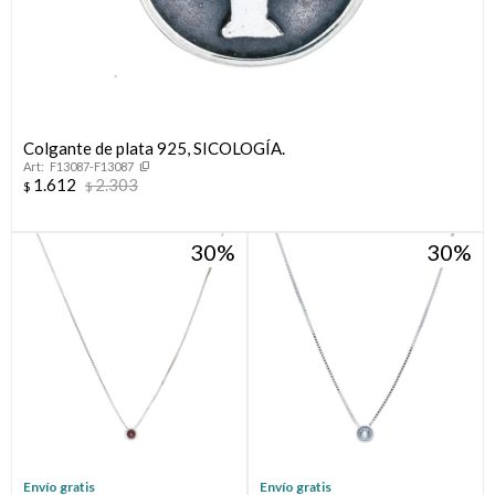
Colgante de plata 925, SICOLOGÍA.
F13087-F13087
1.612
2.303
$
$
30
30
Envío gratis
Envío gratis