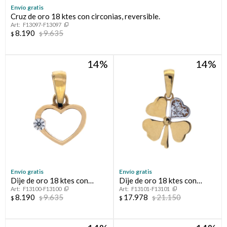
Envío gratis
Cruz de oro 18 ktes con circonias, reversible.
Compromiso
F13097-F13097
8.190
9.635
$
$
Día del niño
14
14
Envío gratis
Envío gratis
Dije de oro 18 ktes con
Dije de oro 18 ktes con
F13100-F13100
F13101-F13101
circonia, CORAZÓN
circonias, TRÉBOL.
8.190
9.635
17.978
21.150
$
$
$
$
CALADO.