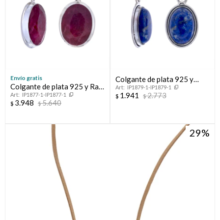
Envío gratis
Colgante de plata 925 y
Colgante de plata 925 y Raíz
IP1879-1-IP1879-1
Lapiz Lazuli
1.941
2.773
IP1877-1-IP1877-1
de Rubí
$
$
3.948
5.640
$
$
29