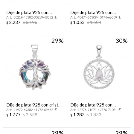
Dije de plata 925 con
Dije de plata 925 con
30219-48382-30219-48382
40474-66309-40474-66309
circonias, ÁRBOL DE LA
circonias, HUELLITA.
2.237
3.196
1.053
1.504
$
$
$
$
VIDA.
29
30
Dije de plata 925 con cristal,
Dije de plata 925 con
41972-69682-41972-69682
42776-71071-42776-71071
ÁRBOL DE LA VIDA.
circonias, FLOR DE LOTO.
1.777
2.538
1.283
1.833
$
$
$
$
29
29