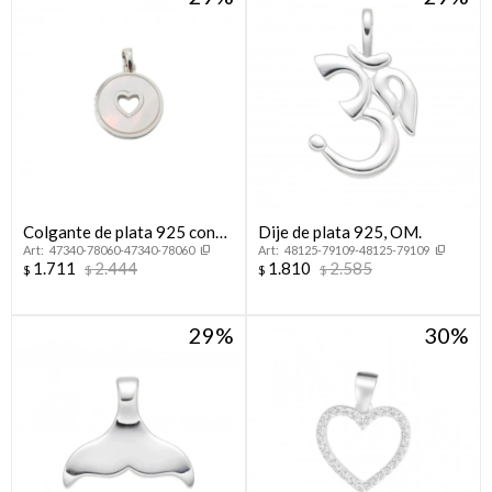
Colgante de plata 925 con
Dije de plata 925, OM.
47340-78060-47340-78060
48125-79109-48125-79109
nácar, CORAZÓN.
1.711
2.444
1.810
2.585
$
$
$
$
29
30