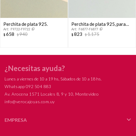
Perchita de plata 925.
Perchita de plata 925, para
F9722-F9722
F6877-F6877
colocar 3 dijes
658
940
823
1.175
$
$
$
$
¿Necesitas ayuda?
Lunes a viernes de 10 a 19 hs, Sábados de 10 a 18 hs.
Whatsapp 092 504 883
Av. Arocena 1571 Locales 8, 9 y 10, Montevideo
info@verocajoyas.com.uy
EMPRESA