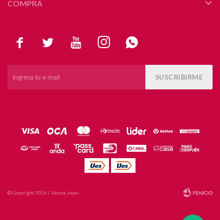
COMPRA





SUSCRIBIRME
© Copyright 2026 / Veroca Joyas