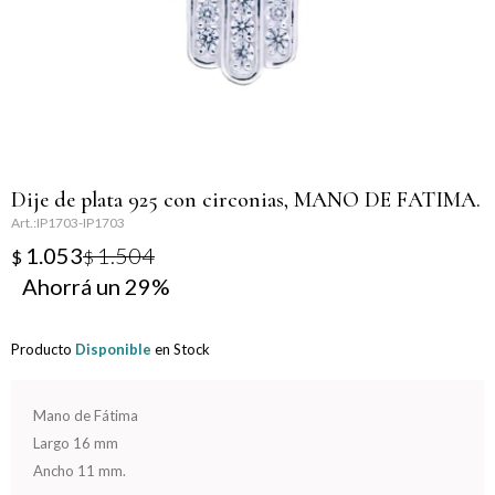
Llaveros
Día de la Mujer
Día de la Secretaria
Día del Abuelo
Dije de plata 925 con circonias, MANO DE FATIMA.
Día del Amigo
IP1703-IP1703
1.053
1.504
$
$
Día del Maestro
29
Día del Padre
Producto
Disponible
en Stock
Graduación
Mano de Fátima
Nacimiento
Largo 16 mm
Ancho 11 mm.
San Valentín