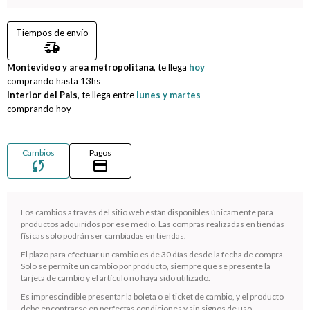
Compromiso
Tiempos de envío
delivery_truck_speed
Día del niño
Montevideo y area metropolitana,
te llega
hoy
comprando hasta
13hs
Interior del Pais,
te llega entre
lunes y martes
comprando hoy
Cambios
Pagos
sync
credit_card
Los cambios a través del sitio web están disponibles únicamente para
productos adquiridos por ese medio. Las compras realizadas en tiendas
físicas solo podrán ser cambiadas en tiendas.
¡Sumate a la forma más ágil de comprar!
El plazo para efectuar un cambio es de 30 días desde la fecha de compra.
Solo se permite un cambio por producto, siempre que se presente la
Comprá en 3 cuotas sin recargo o hasta en 12
tarjeta de cambio y el artículo no haya sido utilizado.
cuotas * ¡Solo con tu cédula!
Es imprescindible presentar la boleta o el ticket de cambio, y el producto
* sujeto aprobación crediticia.
debe encontrarse en perfectas condiciones y sin signos de uso