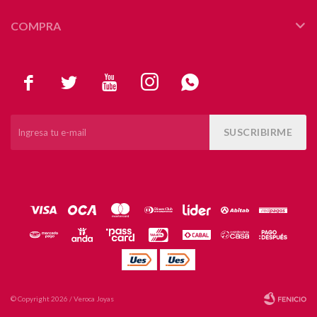
COMPRA





SUSCRIBIRME
© Copyright 2026 / Veroca Joyas