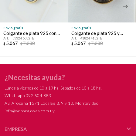
Envío gratis
Envío gratis
Colgante de plata 925 con
Colgante de plata 925 y
F5332-F5332
F4182-F4182
detalles de double en oro
double en oro 18 ktes, con
5.067
7.238
5.067
7.238
$
$
$
$
18Ktes, Números Romanos,
circonia de color. Diámetro
circonia color violeta,
2.4 cm.
diámetro 25mm.
¿Necesitas ayuda?
Lunes a viernes de 10 a 19 hs, Sábados de 10 a 18 hs.
Whatsapp 092 504 883
Av. Arocena 1571 Locales 8, 9 y 10, Montevideo
info@verocajoyas.com.uy
EMPRESA