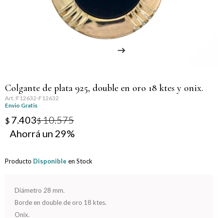
Llaveros
Día de la Mujer
Día de la Secretaria
Día del Abuelo
Colgante de plata 925, double en oro 18 ktes y onix.
Día del Amigo
F12632-F12632
Envio Gratis
Día del Maestro
7.403
10.575
$
$
29
Día del Padre
Producto
Disponible
en Stock
Graduación
Nacimiento
Diámetro 28 mm.
Borde en double de oro 18 ktes.
San Valentín
Onix.