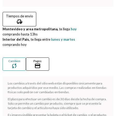
Compromiso
Tiempos de envío
delivery_truck_speed
Día del niño
Montevideo y area metropolitana,
te llega
hoy
comprando hasta
13hs
Interior del Pais,
te llega entre
lunes y martes
comprando hoy
Cambios
Pagos
sync
credit_card
Los cambios a través del sitio web están disponibles únicamente para
productos adquiridos por ese medio. Las compras realizadas en tiendas
físicas solo podrán ser cambiadas en tiendas.
¡Sumate a la forma más ágil de comprar!
El plazo para efectuar un cambio es de 30 días desde la fecha de compra.
Solo se permite un cambio por producto, siempre que se presente la
Comprá en 3 cuotas sin recargo o hasta en 12
tarjeta de cambio y el artículo no haya sido utilizado.
cuotas * ¡Solo con tu cédula!
Es imprescindible presentar la boleta o el ticket de cambio, y el producto
* sujeto aprobación crediticia.