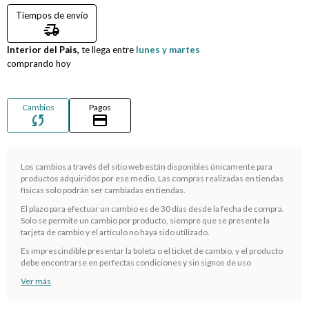
Tiempos de envío
Compromiso
delivery_truck_speed
Interior del Pais,
te llega entre
lunes y martes
Día del niño
comprando hoy
Cambios
Pagos
sync
credit_card
Los cambios a través del sitio web están disponibles únicamente para
productos adquiridos por ese medio. Las compras realizadas en tiendas
físicas solo podrán ser cambiadas en tiendas.
El plazo para efectuar un cambio es de 30 días desde la fecha de compra.
Solo se permite un cambio por producto, siempre que se presente la
¡Sumate a la forma más ágil de comprar!
tarjeta de cambio y el artículo no haya sido utilizado.
Comprá en 3 cuotas sin recargo o hasta en 12
Es imprescindible presentar la boleta o el ticket de cambio, y el producto
cuotas * ¡Solo con tu cédula!
debe encontrarse en perfectas condiciones y sin signos de uso
* sujeto aprobación crediticia.
Ver más
Verifica si estás calificado para comprar con Pago
Comprá ahora y Pagá
Después: