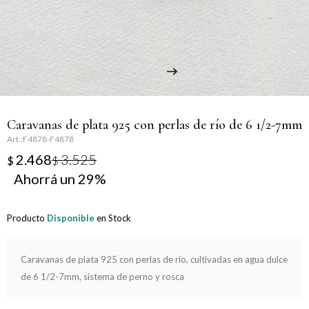
Llaveros
Día de la Mujer
Día de la Secretaria
Día del Abuelo
Caravanas de plata 925 con perlas de río de 6 1/2-7mm
Día del Amigo
F4878-F4878
2.468
3.525
$
$
Día del Maestro
29
Día del Padre
Producto
Disponible
en Stock
Graduación
Caravanas de plata 925 con perlas de río, cultivadas en agua dulce
Nacimiento
de 6 1/2-7mm, sistema de perno y rosca
San Valentín