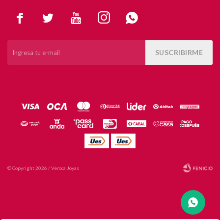





SUSCRIBIRME
© Copyright 2026 / Veroca Joyas