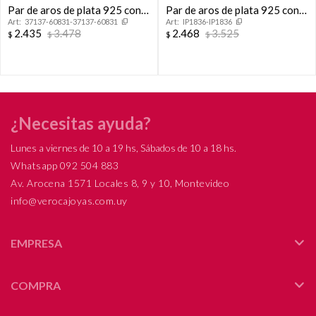
Par de aros de plata 925 con
Par de aros de plata 925 con
37137-60831-37137-60831
IP1836-IP1836
circonias.
circonias colgante.
2.435
3.478
2.468
3.525
$
$
$
$
¿Necesitas ayuda?
Lunes a viernes de 10 a 19 hs, Sábados de 10 a 18 hs.
Whatsapp 092 504 883
Av. Arocena 1571 Locales 8, 9 y 10, Montevideo
info@verocajoyas.com.uy
EMPRESA
COMPRA