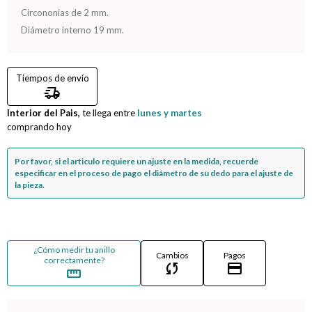
Circononias de 2 mm.
Compromiso
Diámetro interno 19 mm.
Día del niño
Tiempos de envío
delivery_truck_speed
Interior del Pais,
te llega entre
lunes y martes
comprando hoy
Por favor, si el articulo requiere un ajuste en la medida, recuerde
especificar en el proceso de pago el diámetro de su dedo para el ajuste de
la pieza.
¿Cómo medir tu anillo
Cambios
Pagos
correctamente?
sync
credit_card
straighten