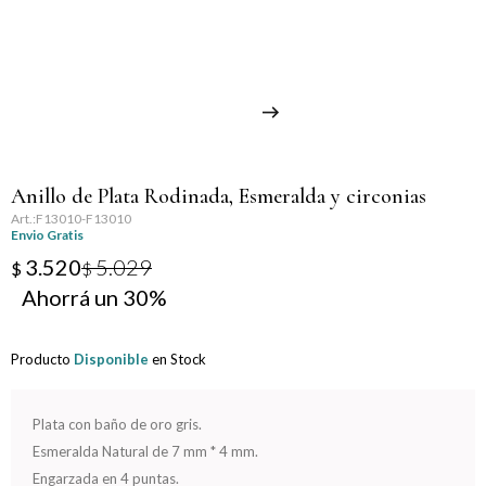
Llaveros
Día de la Mujer
Día de la Secretaria
Día del Abuelo
Anillo de Plata Rodinada, Esmeralda y circonias
Día del Amigo
F13010-F13010
Envio Gratis
Día del Maestro
3.520
5.029
$
$
30
Día del Padre
Producto
Disponible
en Stock
Graduación
Nacimiento
Plata con baño de oro gris.
Esmeralda Natural de 7 mm * 4 mm.
San Valentín
Engarzada en 4 puntas.