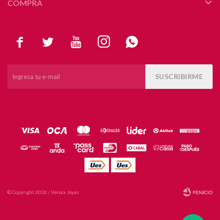
COMPRA





SUSCRIBIRME
© Copyright 2026 / Veroca Joyas