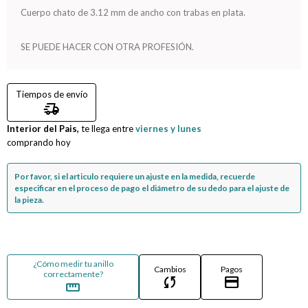
Cuerpo chato de 3.12 mm de ancho con trabas en plata.
Compromiso
SE PUEDE HACER CON OTRA PROFESIÓN.
Día del niño
Tiempos de envío
delivery_truck_speed
Interior del Pais,
te llega entre
viernes y lunes
comprando hoy
Por favor, si el articulo requiere un ajuste en la medida, recuerde
especificar en el proceso de pago el diámetro de su dedo para el ajuste de
la pieza.
¿Cómo medir tu anillo
Cambios
Pagos
correctamente?
sync
credit_card
straighten