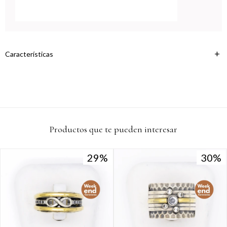
variar por comercio
Día
Mes
Año
Continuar
Características
Productos que te pueden interesar
29
29
30
30