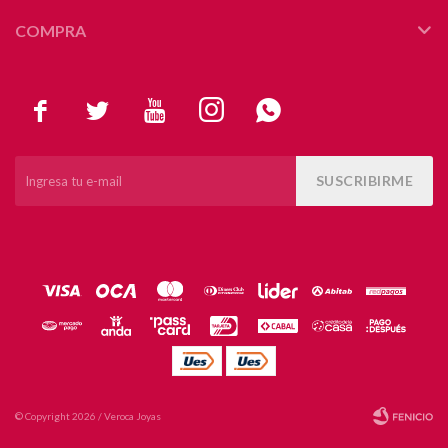
COMPRA





SUSCRIBIRME
© Copyright 2026 / Veroca Joyas