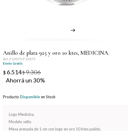
Llaveros
Día de la Mujer
Día de la Secretaria
Día del Abuelo
Anillo de plata 925 y oro 10 ktes, MEDICINA.
Día del Amigo
F13075-F13075
Envio Gratis
Día del Maestro
6.514
9.306
$
$
30
Día del Padre
Producto
Disponible
en Stock
Graduación
Nacimiento
Logo Medicina.
Modelo sello.
San Valentín
Mesa arenada de 1 cm con logo en oro 10 ktes pulido.