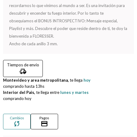
recordarnos lo que vinimos al mundo a ser. Es una invitación para
Compromiso
descubrir y encender tu fuego interior. Por lo tanto te
obsequiamos el BONUS INTROSPECTIVO: Mensaje especial,
Día del niño
Playlist y más. Descubre el poder que reside dentro de ti, te doy la
bienvenida a FLORESSER.
Ancho de cada anillo 3 mm.
Tiempos de envío
delivery_truck_speed
Montevideo y area metropolitana,
te llega
hoy
comprando hasta
13hs
Interior del Pais,
te llega entre
lunes y martes
comprando hoy
Cambios
Pagos
sync
credit_card