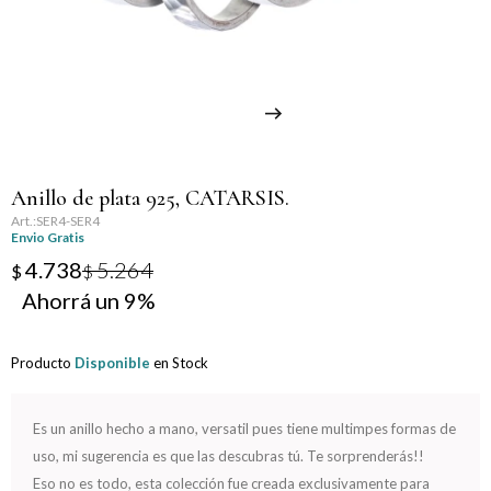
Llaveros
Día de la Mujer
Día de la Secretaria
Día del Abuelo
Anillo de plata 925, CATARSIS.
Día del Amigo
SER4-SER4
Envio Gratis
Día del Maestro
4.738
5.264
$
$
9
Día del Padre
Producto
Disponible
en Stock
Graduación
Nacimiento
Es un anillo hecho a mano, versatil pues tiene multimpes formas de
uso, mi sugerencia es que las descubras tú. Te sorprenderás!!
San Valentín
Eso no es todo, esta colección fue creada exclusivamente para