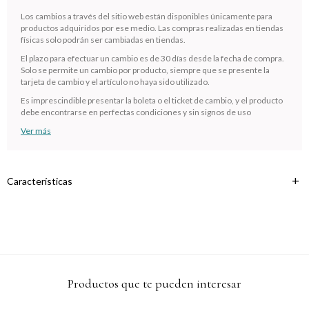
¡Sumate a la forma más ágil de comprar!
Los cambios a través del sitio web están disponibles únicamente para
Comprá en 3 cuotas sin recargo o hasta en 12
productos adquiridos por ese medio. Las compras realizadas en tiendas
cuotas * ¡Solo con tu cédula!
físicas solo podrán ser cambiadas en tiendas.
* sujeto aprobación crediticia.
El plazo para efectuar un cambio es de 30 días desde la fecha de compra.
Verifica si estás calificado para comprar con Pago
Solo se permite un cambio por producto, siempre que se presente la
Comprá ahora y Pagá
Después:
tarjeta de cambio y el artículo no haya sido utilizado.
Después, hasta en 12
Estás calificado para comprar usando Pago
Cédula de identidad
Es imprescindible presentar la boleta o el ticket de cambio, y el producto
cuotas y sin tocar tu
Después.
Ups!
debe encontrarse en perfectas condiciones y sin signos de uso
tarjeta de crédito
¡Algo salió mal!
Parece que no tenes oferta, lamentamos el
¡Tenés hasta
para comprar en las cuotas que
Ver más
Celular
inconveniente, por cualquier duda contactanos
Por favor intenta nuevamente mas tarde.
prefieras!
en
preguntas@pagodespues.com.uy
Elegí tus productos preferidos
Fecha de nacimiento
Elegís Pago Después como metodo de pago
Características
* sujeto a aprobación crediticia. El monto disponible puede
variar por comercio
Día
Mes
Año
Continuar
Productos que te pueden interesar