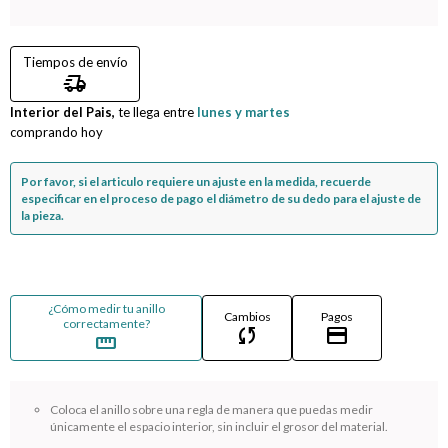
Compromiso
Tiempos de envío
delivery_truck_speed
Día del niño
Interior del Pais,
te llega entre
lunes y martes
comprando hoy
Por favor, si el articulo requiere un ajuste en la medida, recuerde
especificar en el proceso de pago el diámetro de su dedo para el ajuste de
la pieza.
¿Cómo medir tu anillo
Cambios
Pagos
correctamente?
sync
credit_card
straighten
Coloca el anillo sobre una regla de manera que puedas medir
únicamente el espacio interior, sin incluir el grosor del material.