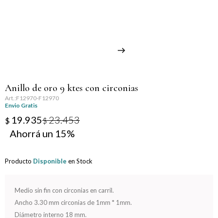
Llaveros
Día de la Mujer
Día de la Secretaria
Día del Abuelo
Anillo de oro 9 ktes con circonias
Día del Amigo
F12970-F12970
Envio Gratis
Día del Maestro
19.935
23.453
$
$
15
Día del Padre
Producto
Disponible
en Stock
Graduación
Nacimiento
Medio sin fin con circonias en carril.
Ancho 3.30 mm circonias de 1mm * 1mm.
San Valentín
Diámetro interno 18 mm.