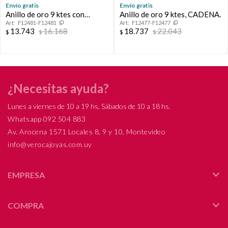
Envío gratis
Envío gratis
Anillo de oro 9 ktes con
Anillo de oro 9 ktes, CADENA.
F12481-F12481
F12477-F12477
circonias. CINTILLO.
13.743
16.168
18.737
22.043
$
$
$
$
¿Necesitas ayuda?
Lunes a viernes de 10 a 19 hs, Sábados de 10 a 18 hs.
Whatsapp 092 504 883
Av. Arocena 1571 Locales 8, 9 y 10, Montevideo
info@verocajoyas.com.uy
EMPRESA
COMPRA