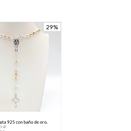
29
lata 925 con baño de oro.
53