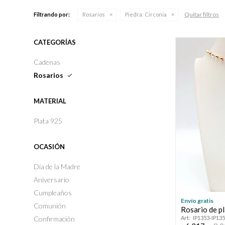
Quitar filtros
Filtrando por:
Rosarios
Piedra:
Circonia
CATEGORÍAS
Cadenas
Rosarios
MATERIAL
Plata 925
OCASIÓN
Día de la Madre
Aniversario
Cumpleaños
Envío gratis
Comunión
Rosario de p
Confirmación
IP1353-IP13