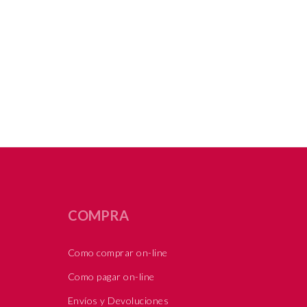
COMPRA
Como comprar on-line
Como pagar on-line
Envíos y Devoluciones