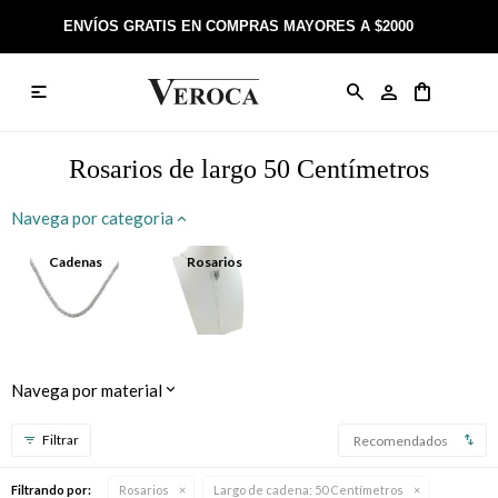
ENVÍOS GRATIS EN COMPRAS MAYORES A $2000

Anillos
Llaveros
Día de la Madre
Sobre Veroca Joyas
Como comprar on-line
Caravanas
Aniversario
Blog Veroca
Como pagar on-line
Rosarios de largo 50 Centímetros
Cadenas
Cumpleaños
Nuestra tienda
Envíos y Devoluciones
Navega por categoria
Rosarios
Bautismo
Trabaja con nosotros
Términos y condiciones
Cadenas
Rosarios
Colgantes
Boda
Contacto
Pulseras
Comunión
Navega por material
Alianzas
Confirmación
Recomendados
Tobilleras
Cumpleaños de 15
Filtrando por:
Rosarios
Largo de cadena:
50 Centímetros