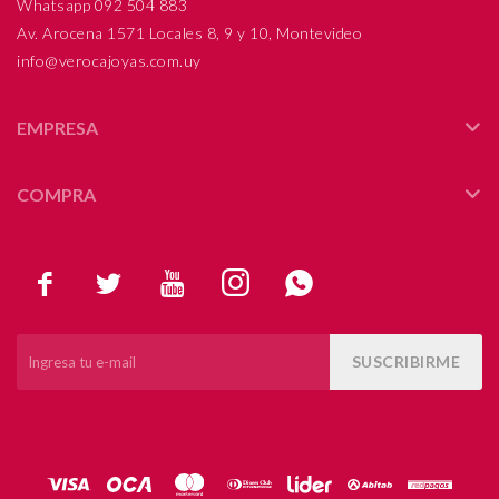
Whatsapp 092 504 883
Av. Arocena 1571 Locales 8, 9 y 10, Montevideo
info@verocajoyas.com.uy
EMPRESA
COMPRA





SUSCRIBIRME