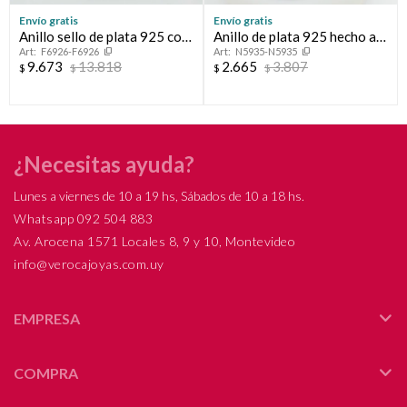
Envío gratis
Envío gratis
Anillo sello de plata 925 con
Anillo de plata 925 hecho a
F6926-F6926
N5935-N5935
iniciales y marco en oro bajo.
mano, linea LOVE.
9.673
13.818
2.665
3.807
$
$
$
$
¿Necesitas ayuda?
Lunes a viernes de 10 a 19 hs, Sábados de 10 a 18 hs.
Whatsapp 092 504 883
Av. Arocena 1571 Locales 8, 9 y 10, Montevideo
info@verocajoyas.com.uy
EMPRESA
COMPRA