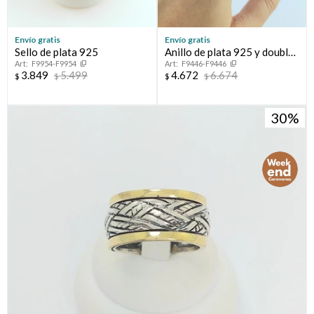
Envío gratis
Envío gratis
Sello de plata 925
Anillo de plata 925 y double
F9954-F9954
F9446-F9446
en oro 18 ktes.
3.849
5.499
4.672
6.674
$
$
$
$
30