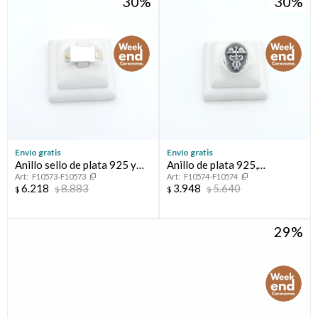
30
30
Envío gratis
Envío gratis
Anillo sello de plata 925 y
Anillo de plata 925,
F10573-F10573
F10574-F10574
oro 10 ktes.
MEDICINA.
6.218
8.883
3.948
5.640
$
$
$
$
29