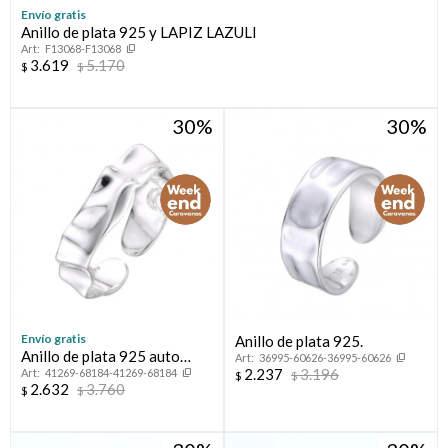
Envío gratis
Anillo de plata 925 y LAPIZ LAZULI
Compromiso
F13068-F13068
3.619
5.170
$
$
Día del niño
30
30
Envío gratis
Anillo de plata 925.
Anillo de plata 925 auto
36995-60626-36995-60626
2.237
3.196
41269-68184-41269-68184
ajustable.
$
$
2.632
3.760
$
$