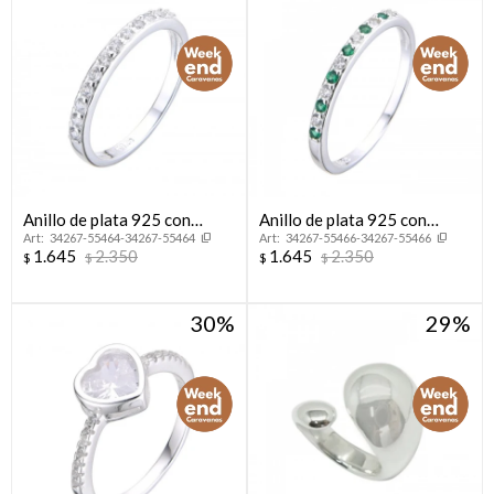
Anillo de plata 925 con
Anillo de plata 925 con
34267-55464-34267-55464
34267-55466-34267-55466
circonias, MEDIO SIN FiN.
circonias, MEDIO SIN FIN.
1.645
2.350
1.645
2.350
$
$
$
$
30
29