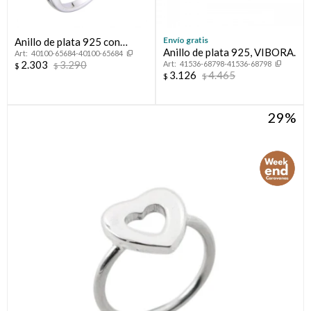
Envío gratis
Anillo de plata 925 con
Anillo de plata 925, VIBORA.
40100-65684-40100-65684
circonias.
2.303
3.290
41536-68798-41536-68798
$
$
3.126
4.465
$
$
29