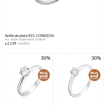
Anillo de plata 925, CORAZON.
46074-76148-46074-76148
2.139
3.055
$
$
30
30