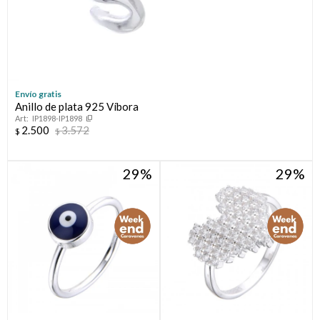
Envío gratis
Anillo de plata 925 Víbora
IP1898-IP1898
2.500
3.572
$
$
29
29