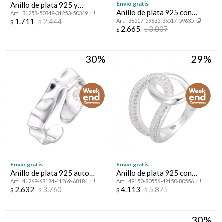
Envío gratis
Anillo de plata 925 y
Anillo de plata 925 con
31253-50349-31253-50349
esmalte, OJO TURCO.
1.711
2.444
36517-59635-36517-59635
circonias, CORAZON
$
$
2.665
3.807
$
$
30
29
Envío gratis
Envío gratis
Anillo de plata 925 auto
Anillo de plata 925 con
41269-68184-41269-68184
49150-80556-49150-80556
ajustable.
circonias, LAZO.
2.632
3.760
4.113
5.875
$
$
$
$
30