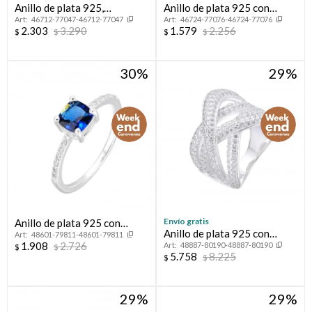
Anillo de plata 925,
Anillo de plata 925 con
46712-77047-46712-77047
46724-77076-46724-77076
CINTILLO.
circonia, CINTILLO.
2.303
3.290
1.579
2.256
$
$
$
$
30
29
Envío gratis
Anillo de plata 925 con
Anillo de plata 925 con
48601-79811-48601-79811
circonias.
1.908
2.726
48887-80190-48887-80190
circonias, TRENZA.
$
$
5.758
8.225
$
$
29
29