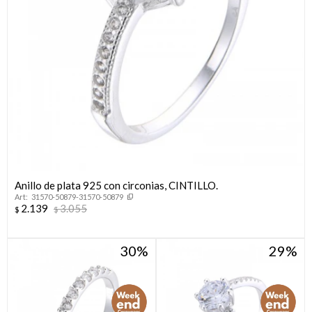
Anillo de plata 925 con circonias, CINTILLO.
31570-50879-31570-50879
2.139
3.055
$
$
30
29