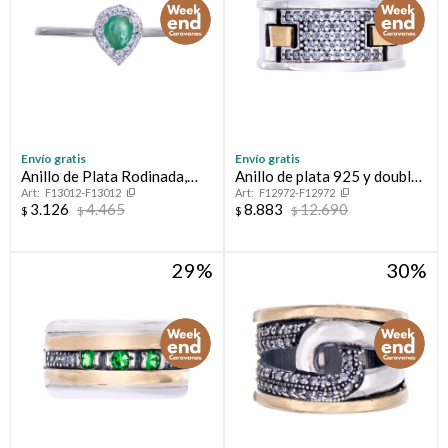
Envío gratis
Envío gratis
Anillo de Plata Rodinada,
Anillo de plata 925 y double
F13012-F13012
F12972-F12972
Esmeralda y circonias
con circonias
3.126
4.465
8.883
12.690
$
$
$
$
29
30