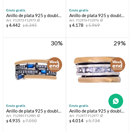
Envío gratis
Envío gratis
Anillo de plata 925 y double
Anillo de plata 925 y double
F12973-F12973
F12976-F12976
con circonias
con circonias
4.442
6.345
4.178
5.969
$
$
$
$
30
29
Envío gratis
Envío gratis
Anillo de plata 925 y double
Anillo de plata 925 y double
F12985-F12985
F12977-F12977
con circonias
con circonia
4.935
7.050
4.014
5.734
$
$
$
$