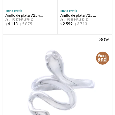
Envío gratis
Envío gratis
Anillo de plata 925 y
Anillo de plata 925,
IP1878-IP1878
IP1883-IP1883
Calcedonia
DAMASCO.
4.113
5.875
2.599
3.713
$
$
$
$
30