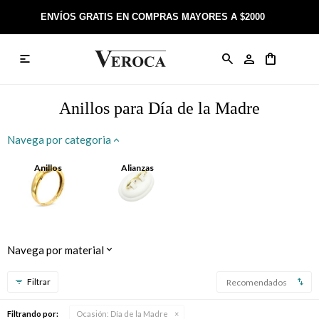
ENVÍOS GRATIS EN COMPRAS MAYORES A $2000

Anillos
Llaveros
Día de la Madre
Sobre Veroca Joyas
Como comprar on-line
Caravanas
Aniversario
Blog Veroca
Como pagar on-line
Anillos para Día de la Madre
Cadenas
Cumpleaños
Nuestra tienda
Envíos y Devoluciones
Navega por categoria
Rosarios
Bautismo
Trabaja con nosotros
Términos y condiciones
Anillos
Alianzas
Colgantes
Boda
Contacto
Pulseras
Comunión
Navega por material
Alianzas
Confirmación
Recomendados
Tobilleras
Cumpleaños de 15
Filtrando por:
Ocasión:
Día de la Madre