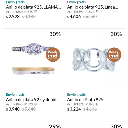
Envío gratis
Envío gratis
Anillo de plata 925, LLAMA
Anillo de plata 925, Línea
IP1880-IP1880
IP1899-IP1899
DE FUEGO:
FLORESSER.
2.928
4.183
4.606
6.580
$
$
$
$
30
30
Envío gratis
Envío gratis
Anillo de plata 925 y double
Anillo de Plata 925
IP1863-IP1863
IP1871-IP1871
en oro 18 ktes con circonias,
3.948
5.640
3.224
4.606
$
$
$
$
PROMESA.
29
30