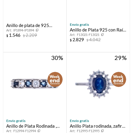
Envío gratis
Anillo de plata de 925
Anillo de Plata 925 con Raíz
IP1894-IP1894
INFINITO
1.546
2.209
F13021-F13021
de Esmeralda.
$
$
2.829
4.042
$
$
30
29
Envío gratis
Envío gratis
Anillo de Plata Rodinada ,
Anillo Plata rodinada, zafiro
F12994-F12994
F12995-F12995
zafiro y circonias
y circonias