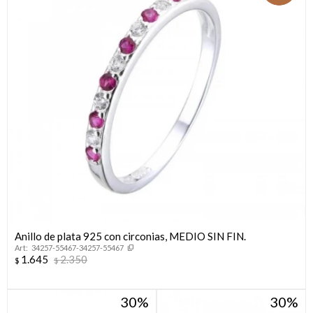
Anillo de plata 925 con circonias, MEDIO SIN FIN.
34257-55467-34257-55467
1.645
2.350
$
$
30
30