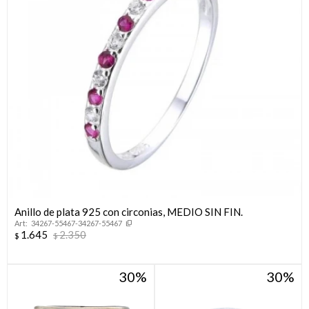
Anillo de plata 925 con circonias, MEDIO SIN FIN.
34267-55467-34267-55467
1.645
2.350
$
$
30
30