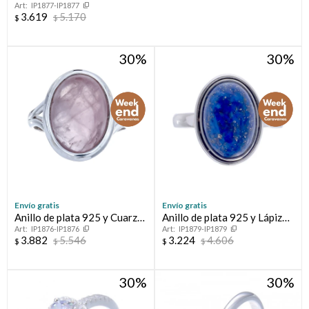
IP1877-IP1877
3.619
5.170
$
$
30
30
Envío gratis
Envío gratis
Anillo de plata 925 y Cuarzo
Anillo de plata 925 y Lápiz
IP1876-IP1876
IP1879-IP1879
Rosa
Lázuli
3.882
5.546
3.224
4.606
$
$
$
$
30
30