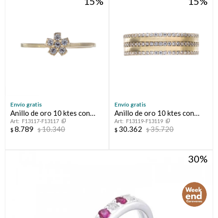
15
15
Envío gratis
Envío gratis
Anillo de oro 10 ktes con
Anillo de oro 10 ktes con
F13117-F13117
F13119-F13119
circonias, FLOT
circonias.
8.789
10.340
30.362
35.720
$
$
$
$
30