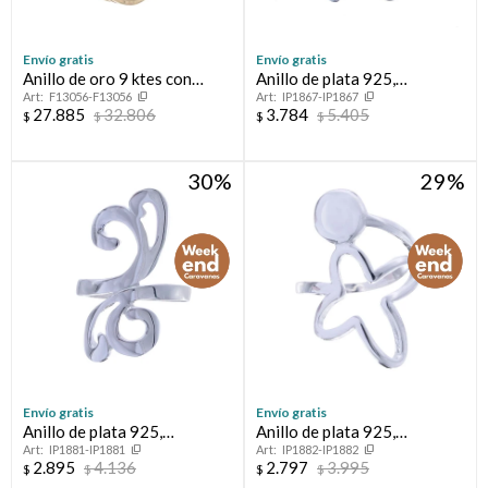
Envío gratis
Envío gratis
Anillo de oro 9 ktes con
Anillo de plata 925,
F13056-F13056
IP1867-IP1867
circonias.
MARIPOSA.
27.885
32.806
3.784
5.405
$
$
$
$
30
29
Envío gratis
Envío gratis
Anillo de plata 925,
Anillo de plata 925,
IP1881-IP1881
IP1882-IP1882
CLEOPATRA.
ESPERANZA.
2.895
4.136
2.797
3.995
$
$
$
$