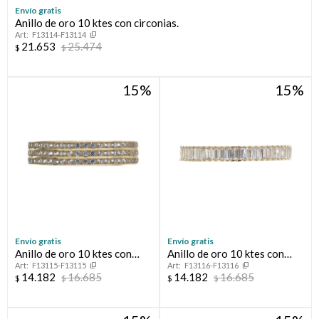
Envío gratis
Anillo de oro 10 ktes con circonias.
Compromiso
F13114-F13114
21.653
25.474
$
$
Día del niño
15
15
Envío gratis
Envío gratis
Anillo de oro 10 ktes con
Anillo de oro 10 ktes con
F13115-F13115
F13116-F13116
circonias, MEDIO SIN FIN.
circonias, MEDIO SIN FIN.
14.182
16.685
14.182
16.685
$
$
$
$