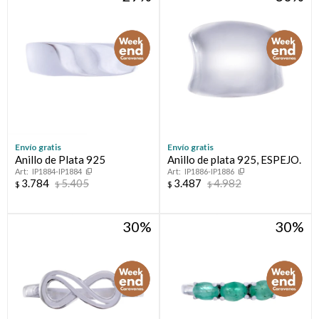
Envío gratis
Envío gratis
Anillo de Plata 925
Anillo de plata 925, ESPEJO.
IP1884-IP1884
IP1886-IP1886
3.784
5.405
3.487
4.982
$
$
$
$
30
30