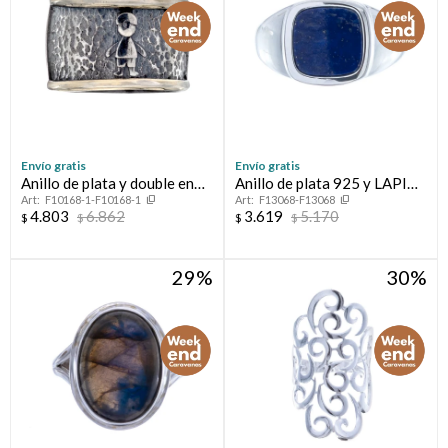
Envío gratis
Envío gratis
Anillo de plata y double en
Anillo de plata 925 y LAPIZ
F10168-1-F10168-1
F13068-F13068
oro 18 ltes.LINEA KIDS;
LAZULI
4.803
6.862
3.619
5.170
$
$
$
$
VARÓN.
29
30