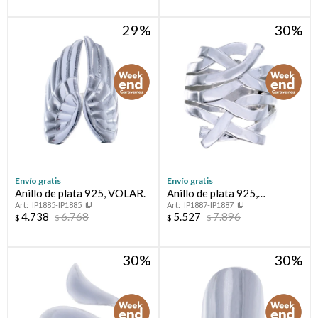
29
30
Envío gratis
Envío gratis
Anillo de plata 925, VOLAR.
Anillo de plata 925,
IP1885-IP1885
IP1887-IP1887
CAMINOS.
4.738
6.768
5.527
7.896
$
$
$
$
30
30