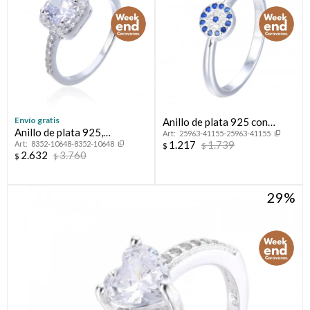
Envío gratis
Anillo de plata 925 con
Anillo de plata 925,
25963-41155-25963-41155
circonias, OJO TURCO.
1.217
1.739
8352-10648-8352-10648
CINTILLO.
$
$
2.632
3.760
$
$
29