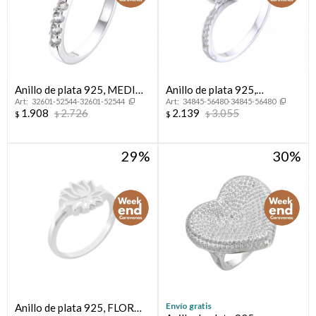
Anillo de plata 925, MEDIO
Anillo de plata 925,
32601-52544-32601-52544
34845-56480-34845-56480
SIN FIN.
CINTILLO.
1.908
2.726
2.139
3.055
$
$
$
$
29
30
Envío gratis
Anillo de plata 925, FLOR