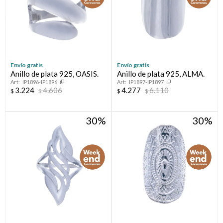
Envío gratis
Envío gratis
Anillo de plata 925, OASIS.
Anillo de plata 925, ALMA.
IP1896-IP1896
IP1897-IP1897
3.224
4.606
4.277
6.110
$
$
$
$
30
30