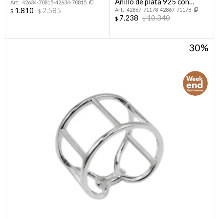
Anillo de plata 925 con
42634-70815-42634-70815
DE LOTO.
1.810
2.585
42867-71178-42867-71178
circonias, CORAZON.
$
$
7.238
10.340
$
$
30