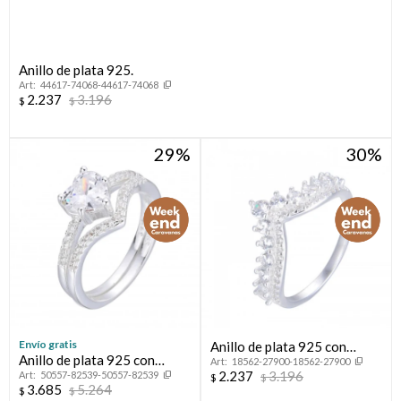
Anillo de plata 925.
44617-74068-44617-74068
2.237
3.196
$
$
29
30
¡Sumate a la forma más ágil de comprar!
Comprá en 3 cuotas sin recargo o hasta en 12
cuotas * ¡Solo con tu cédula!
* sujeto aprobación crediticia.
Envío gratis
Anillo de plata 925 con
Verifica si estás calificado para comprar con Pago
Anillo de plata 925 con
Comprá ahora y Pagá
18562-27900-18562-27900
circonias, CORONITA.
Después:
2.237
3.196
50557-82539-50557-82539
circonias,CINTILLO.
$
$
Después, hasta en 12
Estás calificado para comprar usando Pago
3.685
5.264
$
$
Cédula de identidad
Después.