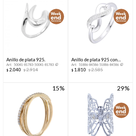
Anillo de plata 925.
Anillo de plata 925 con
50041-81783-50041-81783
51886-84586-51886-84586
circonias, INFINITO.
2.040
2.914
1.810
2.585
$
$
$
$
15
29