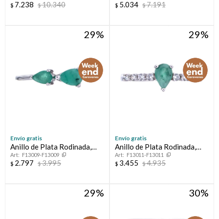
7.238
10.340
5.034
7.191
$
$
$
$
29
29
Envío gratis
Envío gratis
Anillo de Plata Rodinada,
Anillo de Plata Rodinada,
F13009-F13009
F13011-F13011
Esmeralda y circonias
Esmeralda y circonias
2.797
3.995
3.455
4.935
$
$
$
$
29
30