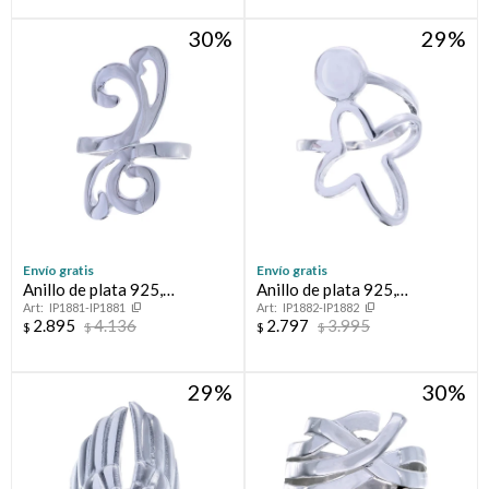
30
29
Envío gratis
Envío gratis
Anillo de plata 925,
Anillo de plata 925,
IP1881-IP1881
IP1882-IP1882
CLEOPATRA.
ESPERANZA.
2.895
4.136
2.797
3.995
$
$
$
$
29
30