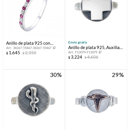
Envío gratis
Anillo de plata 925 con
Anillo de plata 925, Auxiliar
34267-55467-34267-55467
circonias, MEDIO SIN FIN.
1.645
2.350
F13079-F13079
de Enfermería.
$
$
3.224
4.606
$
$
30
29