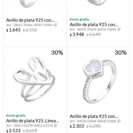
Envío gratis
Anillo de plata 925 con
Anillo de plata 925 con
34267-55466-34267-55466
circonias, MEDIO SIN FIN.
1.645
2.350
34376-55694-34376-55694
circonias, PROMESA.
$
$
3.948
5.640
$
$
30
30
Envío gratis
Anillo de plata 925 con
Anillo de plata 925, Linea
40100-65684-40100-65684
circonias.
2.303
3.290
39813-65278-39813-65278
FLORESSER.
$
$
2.533
3.619
$
$