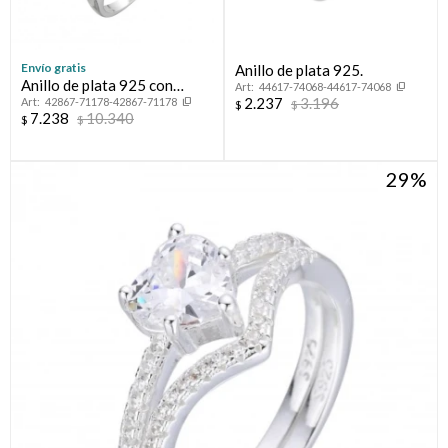
Envío gratis
Anillo de plata 925.
Anillo de plata 925 con
44617-74068-44617-74068
2.237
3.196
42867-71178-42867-71178
circonias, CORAZON.
$
$
7.238
10.340
$
$
29