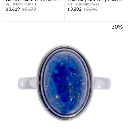
IP1877-IP1877
IP1876-IP1876
Rubí
Rosa
3.619
5.170
3.882
5.546
$
$
$
$
30