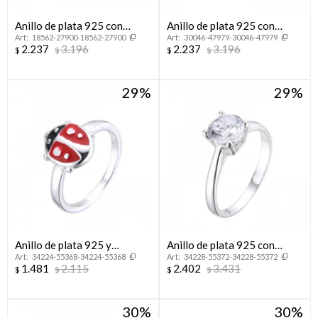
Anillo de plata 925 con
Anillo de plata 925 con
18562-27900-18562-27900
30046-47979-30046-47979
circonias, CORONITA.
circonias, COLIBRI.
2.237
3.196
2.237
3.196
$
$
$
$
29
29
Anillo de plata 925 y
Anillo de plata 925 con
34224-55368-34224-55368
34228-55372-34228-55372
esmalte, MARIQUITA.
circonia, SOLITARIO.
1.481
2.115
2.402
3.431
$
$
$
$
30
30