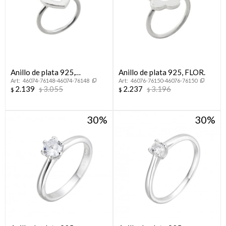
Anillo de plata 925,
Anillo de plata 925, FLOR.
46074-76148-46074-76148
46076-76150-46076-76150
CORAZON.
2.139
3.055
2.237
3.196
$
$
$
$
30
30