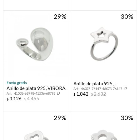
29
30
Envío gratis
Anillo de plata 925,
Anillo de plata 925, VIBORA.
46073-76147-46073-76147
ESTRELLA.
1.842
2.632
41536-68798-41536-68798
$
$
3.126
4.465
$
$
29
30