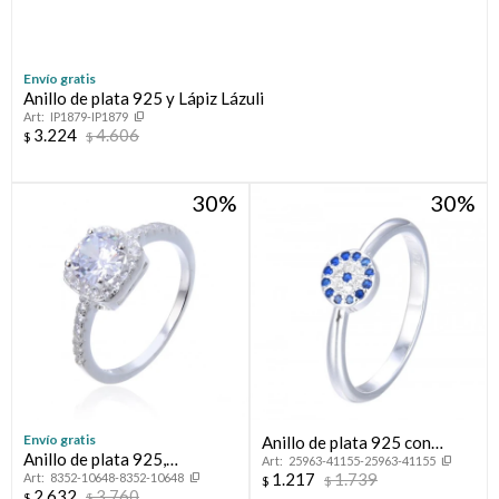
Envío gratis
Anillo de plata 925 y Lápiz Lázuli
IP1879-IP1879
3.224
4.606
$
$
30
30
¡Sumate a la forma más ágil de comprar!
Comprá en 3 cuotas sin recargo o hasta en 12
cuotas * ¡Solo con tu cédula!
* sujeto aprobación crediticia.
Envío gratis
Verifica si estás calificado para comprar con Pago
Anillo de plata 925 con
Comprá ahora y Pagá
Anillo de plata 925,
Después:
25963-41155-25963-41155
circonias, OJO TURCO.
Después, hasta en 12
Estás calificado para comprar usando Pago
1.217
1.739
8352-10648-8352-10648
CINTILLO.
$
$
Cédula de identidad
2.632
3.760
Después.
$
$