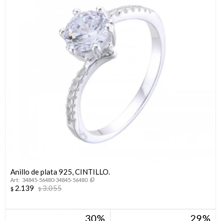
Anillo de plata 925, CINTILLO.
34845-56480-34845-56480
2.139
3.055
$
$
30
29