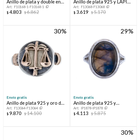
Anillo de plata y double en
Anillo de plata 925 y LAPIZ
F10168-1-F10168-1
F13068-F13068
oro 18 ltes.LINEA KIDS;
LAZULI
4.803
6.862
3.619
5.170
$
$
$
$
VARÓN.
30
29
Envío gratis
Envío gratis
Anillo de plata 925 y oro de
Anillo de plata 925 y
F13064-F13064
IP1878-IP1878
10 ktes ABOGACÍA
Calcedonia
9.870
14.100
4.113
5.875
$
$
$
$
30