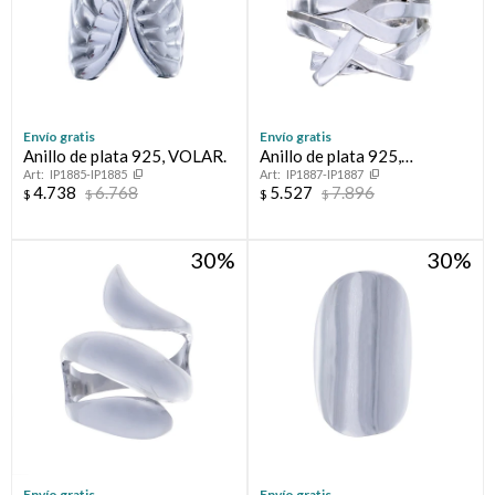
Envío gratis
Envío gratis
Anillo de plata 925, VOLAR.
Anillo de plata 925,
IP1885-IP1885
IP1887-IP1887
CAMINOS.
4.738
6.768
5.527
7.896
$
$
$
$
30
30
Envío gratis
Envío gratis