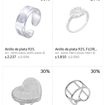
Anillo de plata 925.
Anillo de plata 925, FLOR
36995-60626-36995-60626
42634-70815-42634-70815
DE LOTO.
2.237
3.196
1.810
2.585
$
$
$
$
30
30