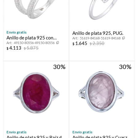
Envío gratis
Anillo de plata 925, PUG.
Anillo de plata 925 con
51619-84168-51619-84168
1.645
2.350
49150-80556-49150-80556
circonias, LAZO.
$
$
4.113
5.875
$
$
30
30
Envío gratis
Envío gratis
Anillo de plata 925 y Raíz de
Anillo de plata 925 y Cuarzo