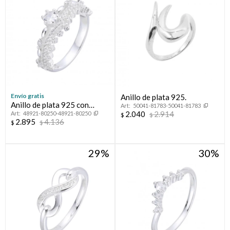
Envío gratis
Anillo de plata 925.
Anillo de plata 925 con
50041-81783-50041-81783
2.040
2.914
48921-80250-48921-80250
circonias.
$
$
2.895
4.136
$
$
29
30