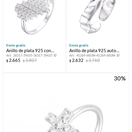
Envío gratis
Envío gratis
Anillo de plata 925 con
Anillo de plata 925 auto
36517-59635-36517-59635
41269-68184-41269-68184
circonias, CORAZON
ajustable.
2.665
3.807
2.632
3.760
$
$
$
$
30