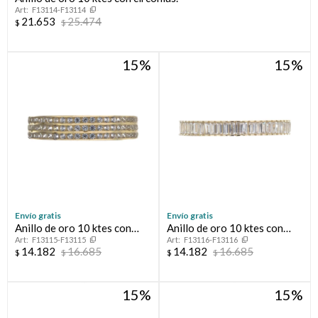
F13114-F13114
21.653
25.474
$
$
Compromiso
15
15
Día del niño
Envío gratis
Envío gratis
Anillo de oro 10 ktes con
Anillo de oro 10 ktes con
F13115-F13115
F13116-F13116
circonias, MEDIO SIN FIN.
circonias, MEDIO SIN FIN.
14.182
16.685
14.182
16.685
$
$
$
$
15
15