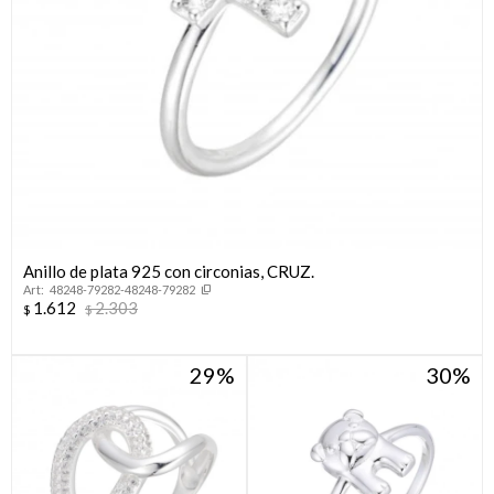
Anillo de plata 925 con circonias, CRUZ.
48248-79282-48248-79282
1.612
2.303
$
$
29
30