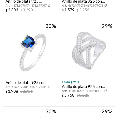
Anillo de plata 925,
Anillo de plata 925 con
46712-77047-46712-77047
46724-77076-46724-77076
CINTILLO.
circonia, CINTILLO.
2.303
3.290
1.579
2.256
$
$
$
$
30
29
Envío gratis
Anillo de plata 925 con
Anillo de plata 925 con
48601-79811-48601-79811
circonias.
1.908
2.726
48887-80190-48887-80190
circonias, TRENZA.
$
$
5.758
8.225
$
$
30
29