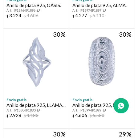
Anillo de plata 925, OASIS.
Anillo de plata 925, ALMA.
IP1896-IP1896
IP1897-IP1897
3.224
4.606
4.277
6.110
$
$
$
$
30
30
Envío gratis
Envío gratis
Anillo de plata 925, LLAMA
Anillo de plata 925, Línea
IP1880-IP1880
IP1899-IP1899
DE FUEGO:
FLORESSER.
2.928
4.183
4.606
6.580
$
$
$
$
30
29