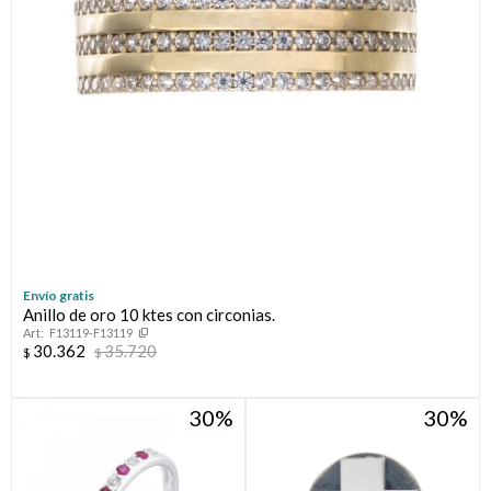
Envío gratis
Anillo de oro 10 ktes con circonias.
F13119-F13119
30.362
35.720
$
$
30
30