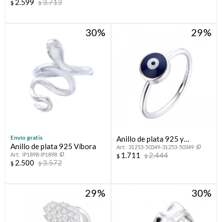
2.599
3.713
$
$
30
29
Envío gratis
Anillo de plata 925 y
Anillo de plata 925 Víbora
31253-50349-31253-50349
esmalte, OJO TURCO.
1.711
2.444
IP1898-IP1898
$
$
2.500
3.572
$
$
29
30