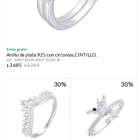
Envío gratis
Anillo de plata 925 con circonias,CINTILLO.
50557-82539-50557-82539
3.685
5.264
$
$
30
30