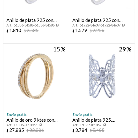
Anillo de plata 925 con
Anillo de plata 925 con
51886-84586-51886-84586
51922-84637-51922-84637
circonias, INFINITO.
circonias, CORONITA.
1.810
2.585
1.579
2.256
$
$
$
$
15
29
Envío gratis
Envío gratis
Anillo de oro 9 ktes con
Anillo de plata 925,
F13056-F13056
IP1867-IP1867
circonias.
MARIPOSA.
27.885
32.806
3.784
5.405
$
$
$
$