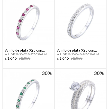
Anillo de plata 925 con
Anillo de plata 925 con
34257-55467-34257-55467
34267-55464-34267-55464
circonias, MEDIO SIN FIN.
circonias, MEDIO SIN FiN.
1.645
2.350
1.645
2.350
$
$
$
$
30
30