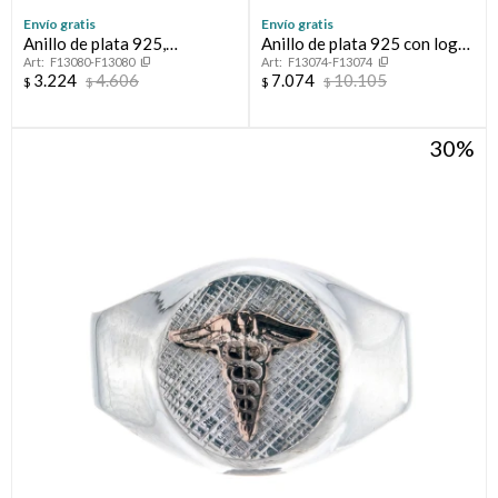
Envío gratis
Envío gratis
Anillo de plata 925,
Anillo de plata 925 con logo
F13080-F13080
F13074-F13074
MEDICO.
en oro 10 ktes, MEDICINA.
3.224
4.606
7.074
10.105
$
$
$
$
30