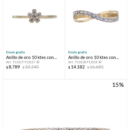
Envío gratis
Envío gratis
Anillo de oro 10 ktes con
Anillo de oro 10 ktes con
F13117-F13117
F13118-F13118
circonias, FLOT
circonias.
8.789
10.340
14.182
16.685
$
$
$
$
15