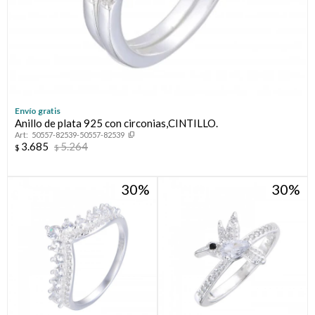
Envío gratis
Anillo de plata 925 con circonias,CINTILLO.
50557-82539-50557-82539
3.685
5.264
$
$
30
30