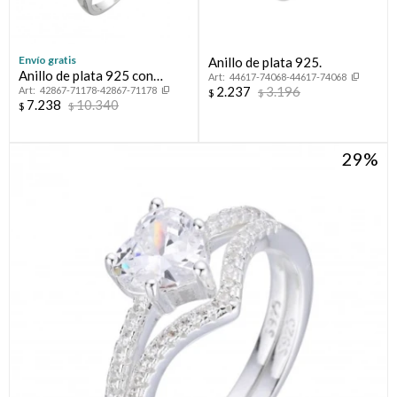
Envío gratis
Anillo de plata 925.
Anillo de plata 925 con
44617-74068-44617-74068
2.237
3.196
42867-71178-42867-71178
circonias, CORAZON.
$
$
7.238
10.340
$
$
29