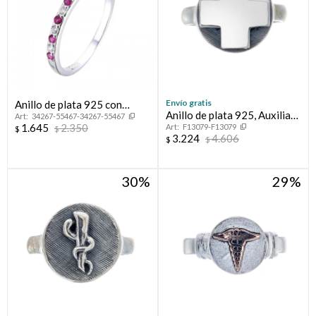
Envío gratis
Anillo de plata 925 con
Anillo de plata 925, Auxiliar
34267-55467-34267-55467
circonias, MEDIO SIN FIN.
1.645
2.350
F13079-F13079
de Enfermería.
$
$
3.224
4.606
$
$
30
29