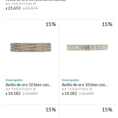
F13114-F13114
21.653
25.474
$
$
Compromiso
15
15
Día del niño
Envío gratis
Envío gratis
Anillo de oro 10 ktes con
Anillo de oro 10 ktes con
F13115-F13115
F13116-F13116
circonias, MEDIO SIN FIN.
circonias, MEDIO SIN FIN.
14.182
16.685
14.182
16.685
$
$
$
$
15
15