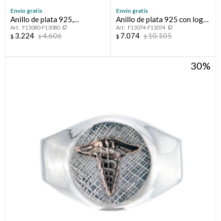
Envío gratis
Envío gratis
Anillo de plata 925,
Anillo de plata 925 con logo
F13080-F13080
F13074-F13074
MEDICO.
en oro 10 ktes, MEDICINA.
3.224
4.606
7.074
10.105
$
$
$
$
30