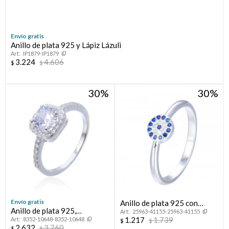
Envío gratis
Anillo de plata 925 y Lápiz Lázuli
IP1879-IP1879
3.224
4.606
$
$
30
30
¡Sumate a la forma más ágil de comprar!
Comprá en 3 cuotas sin recargo o hasta en 12
cuotas * ¡Solo con tu cédula!
* sujeto aprobación crediticia.
Envío gratis
Verifica si estás calificado para comprar con Pago
Anillo de plata 925 con
Comprá ahora y Pagá
Anillo de plata 925,
Después:
25963-41155-25963-41155
circonias, OJO TURCO.
Después, hasta en 12
Estás calificado para comprar usando Pago
1.217
1.739
8352-10648-8352-10648
CINTILLO.
$
$
Cédula de identidad
2.632
3.760
Después.
$
$