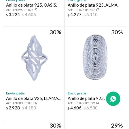
Anillo de plata 925, OASIS.
Anillo de plata 925, ALMA.
IP1896-IP1896
IP1897-IP1897
3.224
4.606
4.277
6.110
$
$
$
$
30
30
Envío gratis
Envío gratis
Anillo de plata 925, LLAMA
Anillo de plata 925, Línea
IP1880-IP1880
IP1899-IP1899
DE FUEGO:
FLORESSER.
2.928
4.183
4.606
6.580
$
$
$
$
30
29