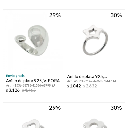
29
30
Envío gratis
Anillo de plata 925,
Anillo de plata 925, VIBORA.
46073-76147-46073-76147
ESTRELLA.
1.842
2.632
41536-68798-41536-68798
$
$
3.126
4.465
$
$
29
30