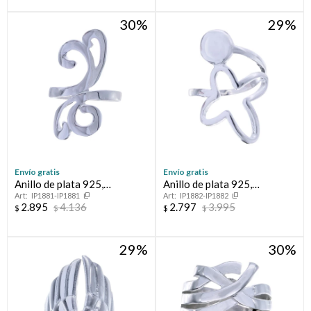
30
29
Envío gratis
Envío gratis
Anillo de plata 925,
Anillo de plata 925,
IP1881-IP1881
IP1882-IP1882
CLEOPATRA.
ESPERANZA.
2.895
4.136
2.797
3.995
$
$
$
$
29
30