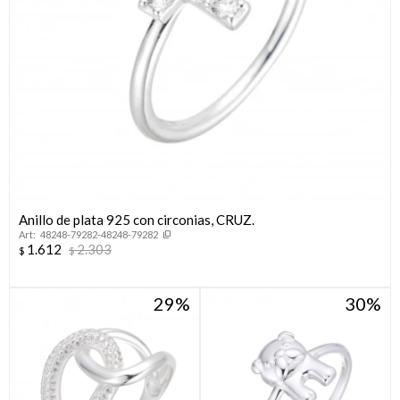
Anillo de plata 925 con circonias, CRUZ.
48248-79282-48248-79282
1.612
2.303
$
$
29
30