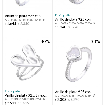
Envío gratis
Anillo de plata 925 con
Anillo de plata 925 con
34267-55466-34267-55466
circonias, MEDIO SIN FIN.
1.645
2.350
34376-55694-34376-55694
circonias, PROMESA.
$
$
3.948
5.640
$
$
30
30
Envío gratis
Anillo de plata 925 con
Anillo de plata 925, Linea
40100-65684-40100-65684
circonias.
2.303
3.290
39813-65278-39813-65278
FLORESSER.
$
$
2.533
3.619
$
$