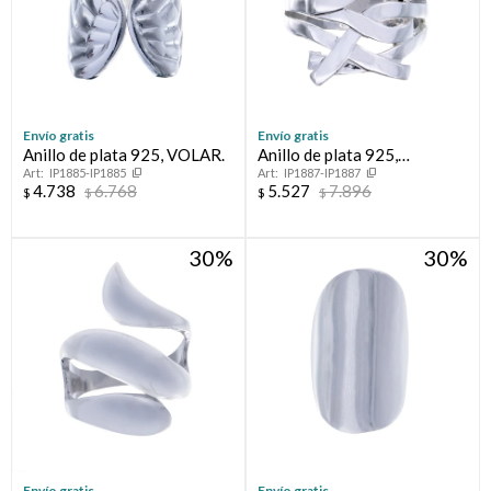
Envío gratis
Envío gratis
Anillo de plata 925, VOLAR.
Anillo de plata 925,
IP1885-IP1885
IP1887-IP1887
CAMINOS.
4.738
6.768
5.527
7.896
$
$
$
$
30
30
Envío gratis
Envío gratis