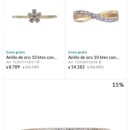
Envío gratis
Envío gratis
Anillo de oro 10 ktes con
Anillo de oro 10 ktes con
F13117-F13117
F13118-F13118
circonias, FLOT
circonias.
8.789
10.340
14.182
16.685
$
$
$
$
15