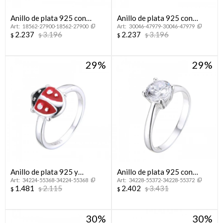
Anillo de plata 925 con
Anillo de plata 925 con
18562-27900-18562-27900
30046-47979-30046-47979
circonias, CORONITA.
circonias, COLIBRI.
2.237
3.196
2.237
3.196
$
$
$
$
29
29
Anillo de plata 925 y
Anillo de plata 925 con
34224-55368-34224-55368
34228-55372-34228-55372
esmalte, MARIQUITA.
circonia, SOLITARIO.
1.481
2.115
2.402
3.431
$
$
$
$
30
30