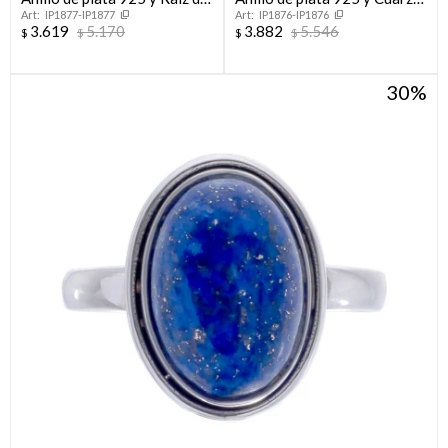
IP1877-IP1877
IP1876-IP1876
Rubí
Rosa
3.619
5.170
3.882
5.546
$
$
$
$
30