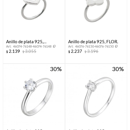
Anillo de plata 925,
Anillo de plata 925, FLOR.
46074-76148-46074-76148
46076-76150-46076-76150
CORAZON.
2.139
3.055
2.237
3.196
$
$
$
$
30
30