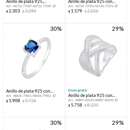
Anillo de plata 925,
Anillo de plata 925 con
46712-77047-46712-77047
46724-77076-46724-77076
CINTILLO.
circonia, CINTILLO.
2.303
3.290
1.579
2.256
$
$
$
$
30
29
Envío gratis
Anillo de plata 925 con
Anillo de plata 925 con
48601-79811-48601-79811
circonias.
1.908
2.726
48887-80190-48887-80190
circonias, TRENZA.
$
$
5.758
8.225
$
$
30
29