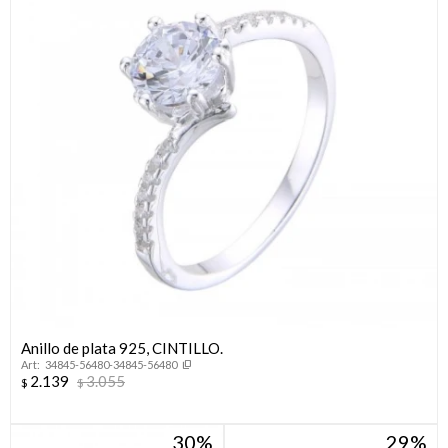
Anillo de plata 925, CINTILLO.
34845-56480-34845-56480
2.139
3.055
$
$
30
29