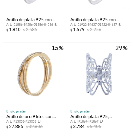
Anillo de plata 925 con
Anillo de plata 925 con
51886-84586-51886-84586
51922-84637-51922-84637
circonias, INFINITO.
circonias, CORONITA.
1.810
2.585
1.579
2.256
$
$
$
$
15
29
Envío gratis
Envío gratis
Anillo de oro 9 ktes con
Anillo de plata 925,
F13056-F13056
IP1867-IP1867
circonias.
MARIPOSA.
27.885
32.806
3.784
5.405
$
$
$
$