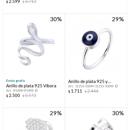
2.599
3.713
$
$
30
29
Envío gratis
Anillo de plata 925 y
Anillo de plata 925 Víbora
31253-50349-31253-50349
esmalte, OJO TURCO.
1.711
2.444
IP1898-IP1898
$
$
2.500
3.572
$
$
29
30