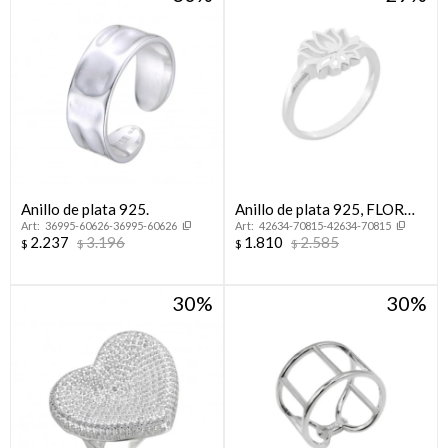
Anillo de plata 925.
Anillo de plata 925, FLOR
36995-60626-36995-60626
42634-70815-42634-70815
DE LOTO.
2.237
3.196
1.810
2.585
$
$
$
$
30
30