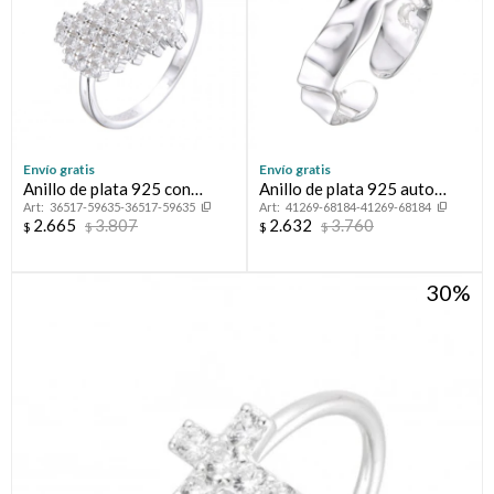
Envío gratis
Envío gratis
Anillo de plata 925 con
Anillo de plata 925 auto
36517-59635-36517-59635
41269-68184-41269-68184
circonias, CORAZON
ajustable.
2.665
3.807
2.632
3.760
$
$
$
$
30