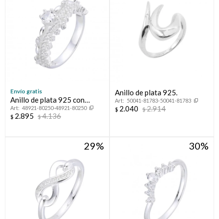
Envío gratis
Anillo de plata 925.
Anillo de plata 925 con
50041-81783-50041-81783
2.040
2.914
48921-80250-48921-80250
circonias.
$
$
2.895
4.136
$
$
29
30