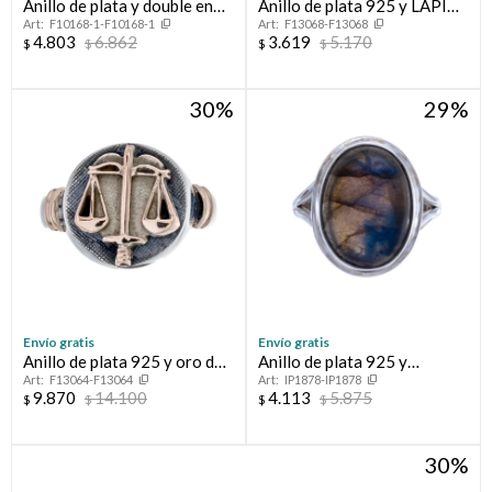
Anillo de plata y double en
Anillo de plata 925 y LAPIZ
F10168-1-F10168-1
F13068-F13068
oro 18 ltes.LINEA KIDS;
LAZULI
4.803
6.862
3.619
5.170
$
$
$
$
VARÓN.
30
29
Envío gratis
Envío gratis
Anillo de plata 925 y oro de
Anillo de plata 925 y
F13064-F13064
IP1878-IP1878
10 ktes ABOGACÍA
Calcedonia
9.870
14.100
4.113
5.875
$
$
$
$
30