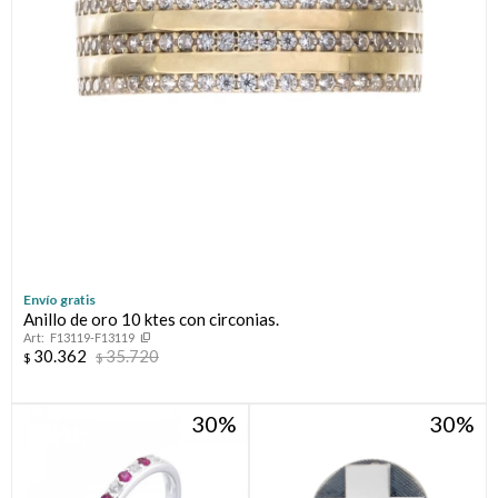
Envío gratis
Anillo de oro 10 ktes con circonias.
F13119-F13119
30.362
35.720
$
$
30
30