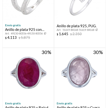
Envío gratis
Anillo de plata 925, PUG.
Anillo de plata 925 con
51619-84168-51619-84168
1.645
2.350
49150-80556-49150-80556
circonias, LAZO.
$
$
4.113
5.875
$
$
30
30
Envío gratis
Envío gratis
Anillo de plata 925 y Raíz de
Anillo de plata 925 y Cuarzo