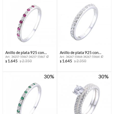
Anillo de plata 925 con
Anillo de plata 925 con
34257-55467-34257-55467
34267-55464-34267-55464
circonias, MEDIO SIN FIN.
circonias, MEDIO SIN FiN.
1.645
2.350
1.645
2.350
$
$
$
$
30
30